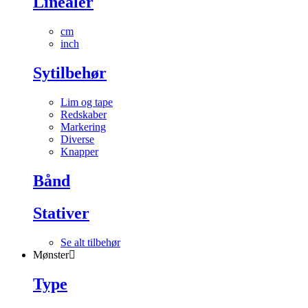
Linealer
cm
inch
Sytilbehør
Lim og tape
Redskaber
Markering
Diverse
Knapper
Bånd
Stativer
Se alt tilbehør
Mønster
Type