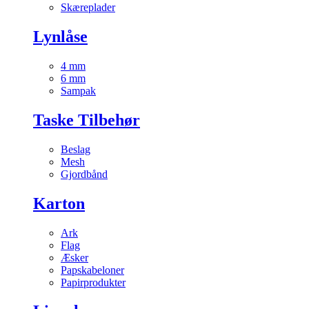
Skæreplader
Lynlåse
4 mm
6 mm
Sampak
Taske Tilbehør
Beslag
Mesh
Gjordbånd
Karton
Ark
Flag
Æsker
Papskabeloner
Papirprodukter