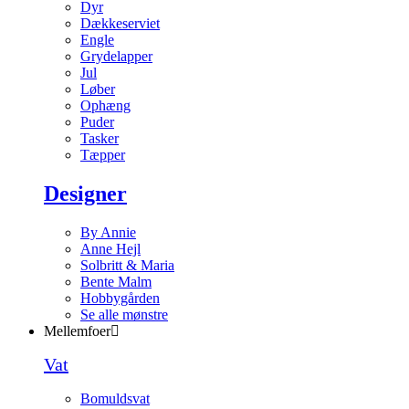
Dyr
Dækkeserviet
Engle
Grydelapper
Jul
Løber
Ophæng
Puder
Tasker
Tæpper
Designer
By Annie
Anne Hejl
Solbritt & Maria
Bente Malm
Hobbygården
Se alle mønstre
Mellemfoer
Vat
Bomuldsvat