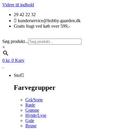
Videre til indhold
29 42 22 32
kunderservice@hobby-gaarden.dk
Gratis fragt ved køb over 599,-
Søg produkt...
×
0
kr.
0
Kurv
Stof
Farvegrupper
Grå/Sorte
Røde
Grønne
Hvide/Lyse
Gule
Brune