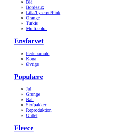
Blå
Bordeaux
Lilla/Lyserød/Pink
Orange
Turkis
Multi-color
Ensfarvet
Perlebomuld
Kona
Øvrige
Populære
Jul
Grunge
Bali
Stofpakker
Reproduktion
Outlet
Fleece