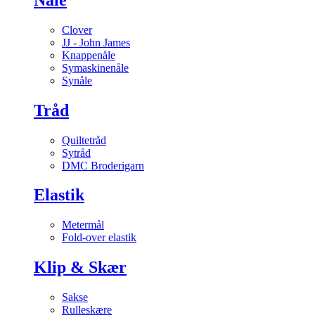
Clover
JJ - John James
Knappenåle
Symaskinenåle
Synåle
Tråd
Quiltetråd
Sytråd
DMC Broderigarn
Elastik
Metermål
Fold-over elastik
Klip & Skær
Sakse
Rulleskære