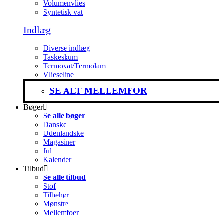
Volumenvlies
Syntetisk vat
Indlæg
Diverse indlæg
Taskeskum
Termovat/Termolam
Vlieseline
SE ALT MELLEMFOR
Bøger
Se alle bøger
Danske
Udenlandske
Magasiner
Jul
Kalender
Tilbud
Se alle tilbud
Stof
Tilbehør
Mønstre
Mellemfoer