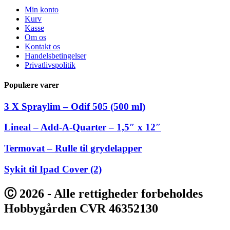
Min konto
Kurv
Kasse
Om os
Kontakt os
Handelsbetingelser
Privatlivspolitik
Populære varer
3 X Spraylim – Odif 505 (500 ml)
Lineal – Add-A-Quarter – 1,5″ x 12″
Termovat – Rulle til grydelapper
Sykit til Ipad Cover (2)
Ⓒ 2026 - Alle rettigheder forbeholdes
Hobbygården CVR 46352130