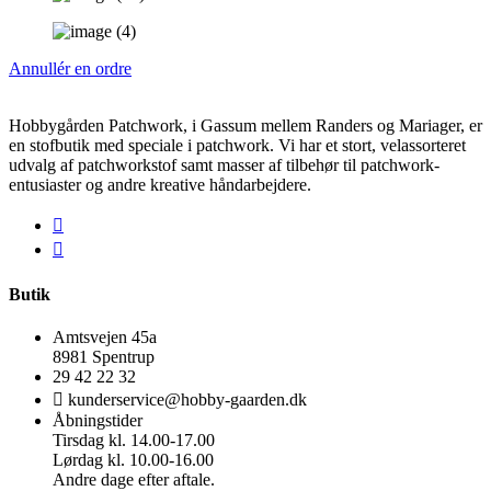
Annullér en ordre
Hobbygården Patchwork, i Gassum mellem Randers og Mariager, er
en stofbutik med speciale i patchwork. Vi har et stort, velassorteret
udvalg af patchworkstof samt masser af tilbehør til patchwork-
entusiaster og andre kreative håndarbejdere.
Butik
Amtsvejen 45a
8981 Spentrup
29 42 22 32
kunderservice@hobby-gaarden.dk
Åbningstider
Tirsdag kl. 14.00-17.00
Lørdag kl. 10.00-16.00
Andre dage efter aftale.