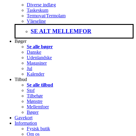
Diverse indlæg
Taskeskum
Termovat/Termolam
Vlieseline
SE ALT MELLEMFOR
Bøger
Se alle bøger
Danske
Udenlandske
Magasiner
Jul
Kalender
Tilbud
Se alle tilbud
Stof
Tilbehør
Mønstre
Mellemfoer
Bøger
Gavekort
Information
Fysisk butik
Om os