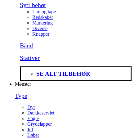
Sytilbehør
Lim og tape
Redskaber
Markering
Diverse
Knapper
Bånd
Stativer
SE ALT TILBEHØR
Mønster
Type
Dyr
Dækkeserviet
Engle
Grydelapper
Jul
Løber