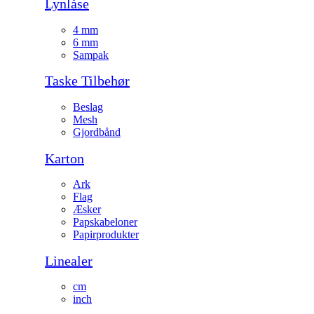
Lynlåse
4 mm
6 mm
Sampak
Taske Tilbehør
Beslag
Mesh
Gjordbånd
Karton
Ark
Flag
Æsker
Papskabeloner
Papirprodukter
Linealer
cm
inch