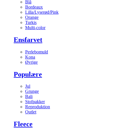
Blå
Bordeaux
Lilla/Lyserød/Pink
Orange
Turkis
Multi-color
Ensfarvet
Perlebomuld
Kona
Øvrige
Populære
Jul
Grunge
Bali
Stofpakker
Reproduktion
Outlet
Fleece