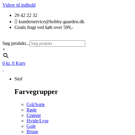
Videre til indhold
29 42 22 32
kunderservice@hobby-gaarden.dk
Gratis fragt ved køb over 599,-
Søg produkt...
×
0
kr.
0
Kurv
Stof
Farvegrupper
Grå/Sorte
Røde
Grønne
Hvide/Lyse
Gule
Brune