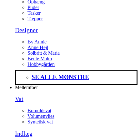
Ophæng
Puder
Tasker
Tæpper
Designer
By Annie
Anne Hejl
Solbritt & Maria
Bente Malm
Hobbygården
SE ALLE MØNSTRE
Mellemfoer
Vat
Bomuldsvat
Volumenvlies
Syntetisk vat
Indlæg