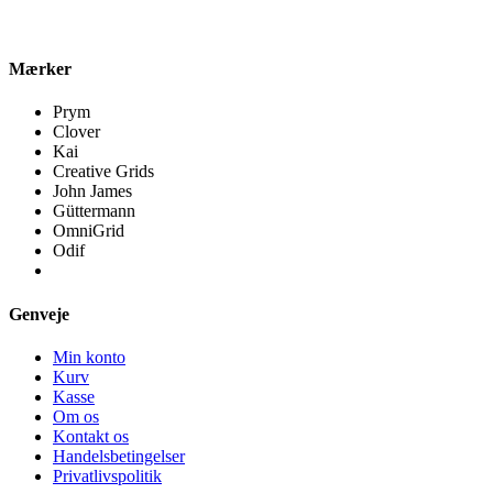
Mærker
Prym
Clover
Kai
Creative Grids
John James
Güttermann
OmniGrid
Odif
Genveje
Min konto
Kurv
Kasse
Om os
Kontakt os
Handelsbetingelser
Privatlivspolitik