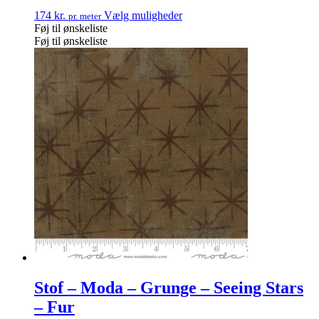
174
kr.
Vælg muligheder
pr. meter
Føj til ønskeliste
Føj til ønskeliste
Stof – Moda – Grunge – Seeing Stars
– Fur