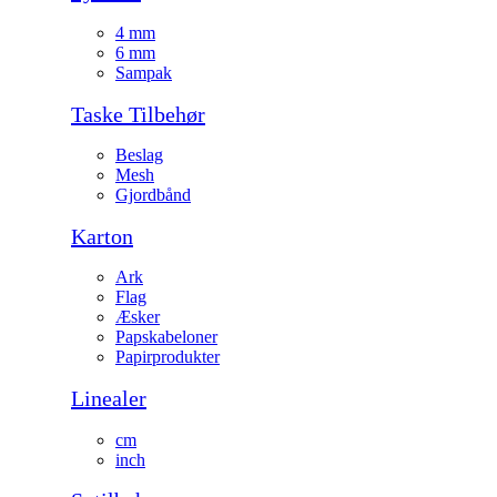
4 mm
6 mm
Sampak
Taske Tilbehør
Beslag
Mesh
Gjordbånd
Karton
Ark
Flag
Æsker
Papskabeloner
Papirprodukter
Linealer
cm
inch