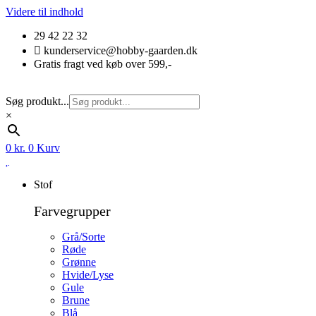
Videre til indhold
29 42 22 32
kunderservice@hobby-gaarden.dk
Gratis fragt ved køb over 599,-
Søg produkt...
×
0
kr.
0
Kurv
Stof
Farvegrupper
Grå/Sorte
Røde
Grønne
Hvide/Lyse
Gule
Brune
Blå