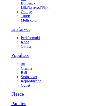
Bordeaux
Lilla/Lyserød/Pink
Orange
Turkis
Multi-color
Ensfarvet
Perlebomuld
Kona
Øvrige
Populære
Jul
Grunge
Bali
Stofpakker
Reproduktion
Outlet
Fleece
Paneler