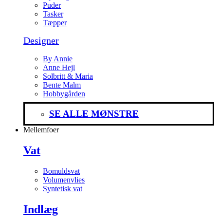
Puder
Tasker
Tæpper
Designer
By Annie
Anne Hejl
Solbritt & Maria
Bente Malm
Hobbygården
SE ALLE MØNSTRE
Mellemfoer
Vat
Bomuldsvat
Volumenvlies
Syntetisk vat
Indlæg