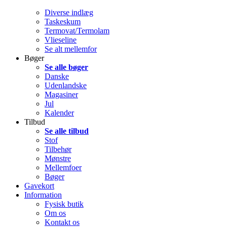
Diverse indlæg
Taskeskum
Termovat/Termolam
Vlieseline
Se alt mellemfor
Bøger
Se alle bøger
Danske
Udenlandske
Magasiner
Jul
Kalender
Tilbud
Se alle tilbud
Stof
Tilbehør
Mønstre
Mellemfoer
Bøger
Gavekort
Information
Fysisk butik
Om os
Kontakt os