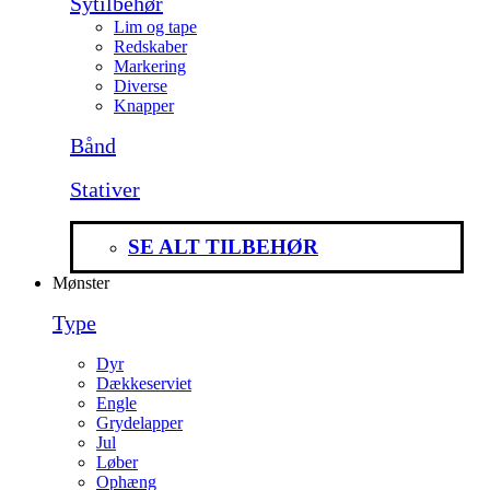
Sytilbehør
Lim og tape
Redskaber
Markering
Diverse
Knapper
Bånd
Stativer
SE ALT TILBEHØR
Mønster
Type
Dyr
Dækkeserviet
Engle
Grydelapper
Jul
Løber
Ophæng