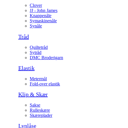
Clover
JJ - John James
Knappenåle
Symaskinenåle
Synåle
Tråd
Quiltetråd
Sytråd
DMC Broderigarn
Elastik
Metermål
Fold-over elastik
Klip & Skær
Sakse
Rulleskære
Skæreplader
Lynlåse