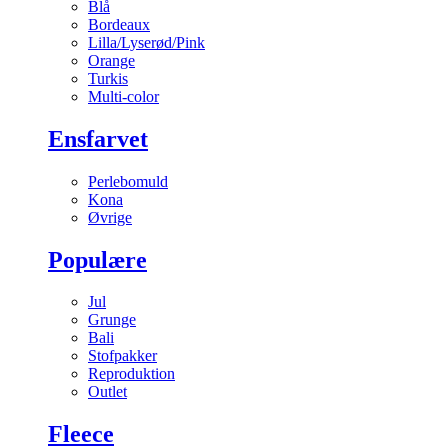
Blå
Bordeaux
Lilla/Lyserød/Pink
Orange
Turkis
Multi-color
Ensfarvet
Perlebomuld
Kona
Øvrige
Populære
Jul
Grunge
Bali
Stofpakker
Reproduktion
Outlet
Fleece