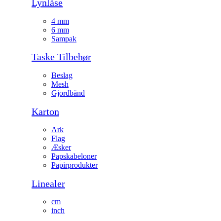
Lynlåse
4 mm
6 mm
Sampak
Taske Tilbehør
Beslag
Mesh
Gjordbånd
Karton
Ark
Flag
Æsker
Papskabeloner
Papirprodukter
Linealer
cm
inch