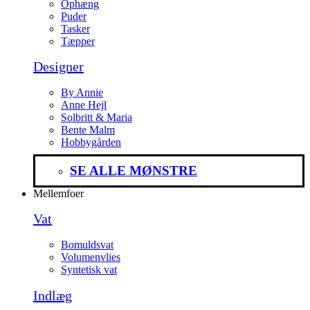
Ophæng
Puder
Tasker
Tæpper
Designer
By Annie
Anne Hejl
Solbritt & Maria
Bente Malm
Hobbygården
SE ALLE MØNSTRE
Mellemfoer
Vat
Bomuldsvat
Volumenvlies
Syntetisk vat
Indlæg