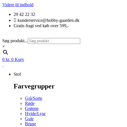
Videre til indhold
29 42 22 32
kunderservice@hobby-gaarden.dk
Gratis fragt ved køb over 599,-
Søg produkt...
×
0
kr.
0
Kurv
Stof
Farvegrupper
Grå/Sorte
Røde
Grønne
Hvide/Lyse
Gule
Brune