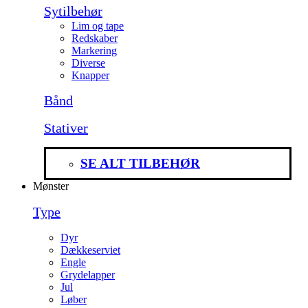
Sytilbehør
Lim og tape
Redskaber
Markering
Diverse
Knapper
Bånd
Stativer
SE ALT TILBEHØR
Mønster
Type
Dyr
Dækkeserviet
Engle
Grydelapper
Jul
Løber