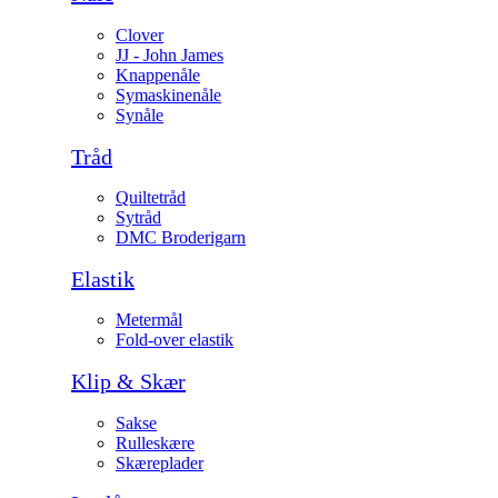
Clover
JJ - John James
Knappenåle
Symaskinenåle
Synåle
Tråd
Quiltetråd
Sytråd
DMC Broderigarn
Elastik
Metermål
Fold-over elastik
Klip & Skær
Sakse
Rulleskære
Skæreplader