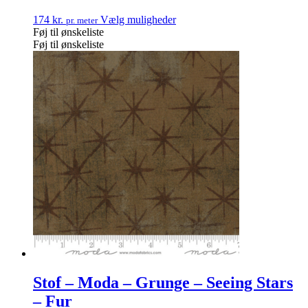
174
kr.
Vælg muligheder
pr. meter
Føj til ønskeliste
Føj til ønskeliste
Stof – Moda – Grunge – Seeing Stars
– Fur