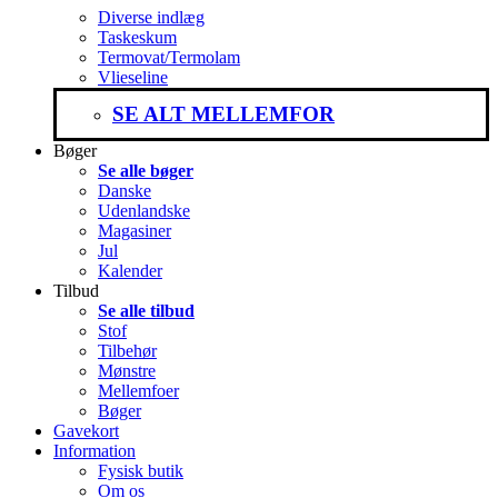
Diverse indlæg
Taskeskum
Termovat/Termolam
Vlieseline
SE ALT MELLEMFOR
Bøger
Se alle bøger
Danske
Udenlandske
Magasiner
Jul
Kalender
Tilbud
Se alle tilbud
Stof
Tilbehør
Mønstre
Mellemfoer
Bøger
Gavekort
Information
Fysisk butik
Om os