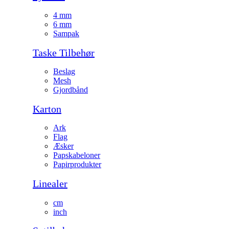
4 mm
6 mm
Sampak
Taske Tilbehør
Beslag
Mesh
Gjordbånd
Karton
Ark
Flag
Æsker
Papskabeloner
Papirprodukter
Linealer
cm
inch