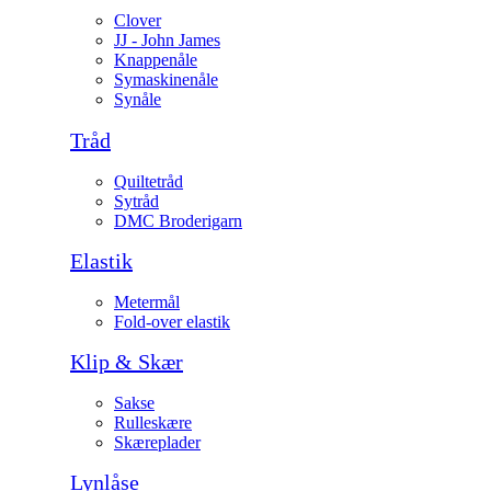
Clover
JJ - John James
Knappenåle
Symaskinenåle
Synåle
Tråd
Quiltetråd
Sytråd
DMC Broderigarn
Elastik
Metermål
Fold-over elastik
Klip & Skær
Sakse
Rulleskære
Skæreplader
Lynlåse