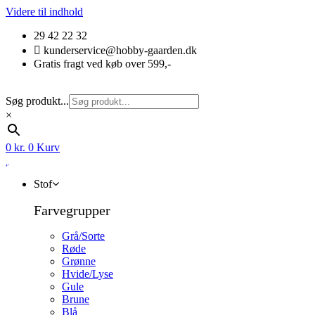
Videre til indhold
29 42 22 32
kunderservice@hobby-gaarden.dk
Gratis fragt ved køb over 599,-
Søg produkt...
×
0
kr.
0
Kurv
Stof
Farvegrupper
Grå/Sorte
Røde
Grønne
Hvide/Lyse
Gule
Brune
Blå