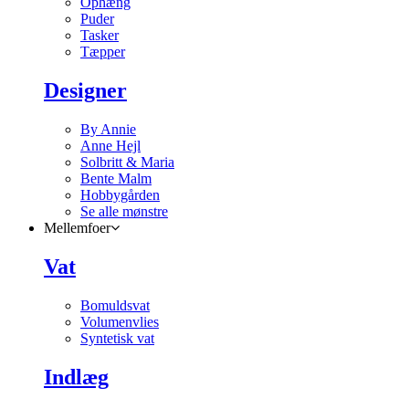
Ophæng
Puder
Tasker
Tæpper
Designer
By Annie
Anne Hejl
Solbritt & Maria
Bente Malm
Hobbygården
Se alle mønstre
Mellemfoer
Vat
Bomuldsvat
Volumenvlies
Syntetisk vat
Indlæg