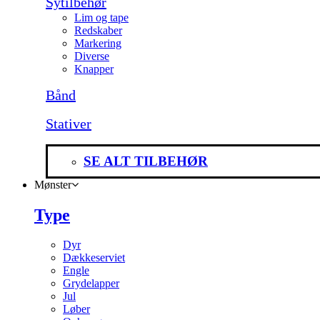
Sytilbehør
Lim og tape
Redskaber
Markering
Diverse
Knapper
Bånd
Stativer
SE ALT TILBEHØR
Mønster
Type
Dyr
Dækkeserviet
Engle
Grydelapper
Jul
Løber