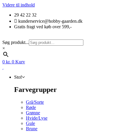
Videre til indhold
29 42 22 32
kunderservice@hobby-gaarden.dk
Gratis fragt ved køb over 599,-
Søg produkt...
×
0
kr.
0
Kurv
Stof
Farvegrupper
Grå/Sorte
Røde
Grønne
Hvide/Lyse
Gule
Brune