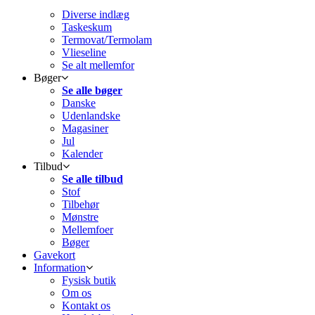
Diverse indlæg
Taskeskum
Termovat/Termolam
Vlieseline
Se alt mellemfor
Bøger
Se alle bøger
Danske
Udenlandske
Magasiner
Jul
Kalender
Tilbud
Se alle tilbud
Stof
Tilbehør
Mønstre
Mellemfoer
Bøger
Gavekort
Information
Fysisk butik
Om os
Kontakt os