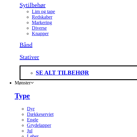
Sytilbehør
Lim og tape
Redskaber
Markering
Diverse
Knapper
Bånd
Stativer
SE ALT TILBEHØR
Mønster
Type
Dyr
Dækkeserviet
Engle
Grydelapper
Jul
Løber