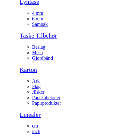
Lynlåse
4 mm
6 mm
Sampak
Taske Tilbehør
Beslag
Mesh
Gjordbånd
Karton
Ark
Flag
Æsker
Papskabeloner
Papirprodukter
Linealer
cm
inch