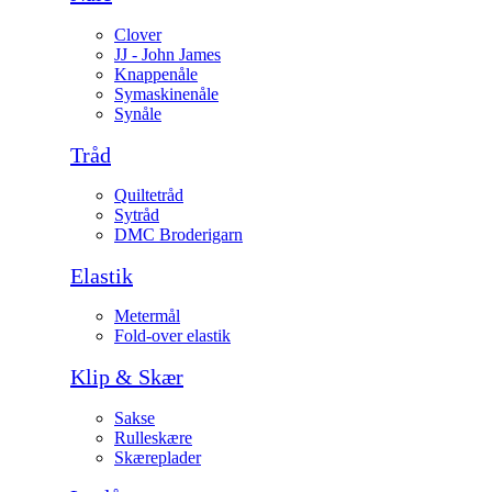
Clover
JJ - John James
Knappenåle
Symaskinenåle
Synåle
Tråd
Quiltetråd
Sytråd
DMC Broderigarn
Elastik
Metermål
Fold-over elastik
Klip & Skær
Sakse
Rulleskære
Skæreplader