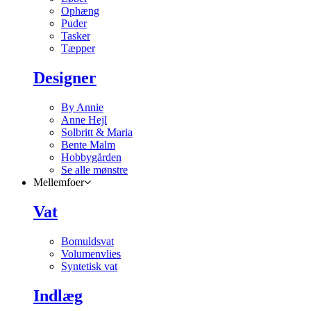
Ophæng
Puder
Tasker
Tæpper
Designer
By Annie
Anne Hejl
Solbritt & Maria
Bente Malm
Hobbygården
Se alle mønstre
Mellemfoer
Vat
Bomuldsvat
Volumenvlies
Syntetisk vat
Indlæg