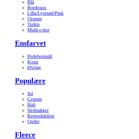
Blå
Bordeaux
Lilla/Lyserød/Pink
Orange
Turkis
Multi-color
Ensfarvet
Perlebomuld
Kona
Øvrige
Populære
Jul
Grunge
Bali
Stofpakker
Reproduktion
Outlet
Fleece