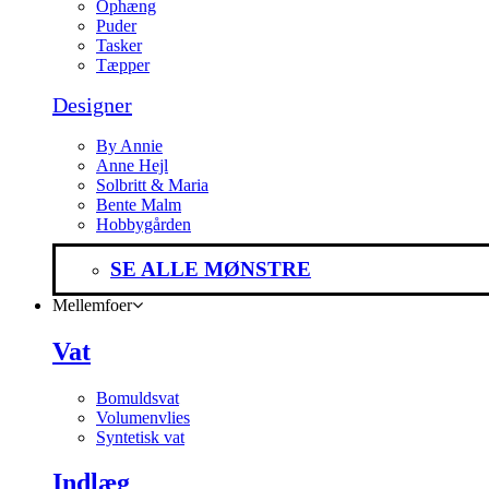
Ophæng
Puder
Tasker
Tæpper
Designer
By Annie
Anne Hejl
Solbritt & Maria
Bente Malm
Hobbygården
SE ALLE MØNSTRE
Mellemfoer
Vat
Bomuldsvat
Volumenvlies
Syntetisk vat
Indlæg