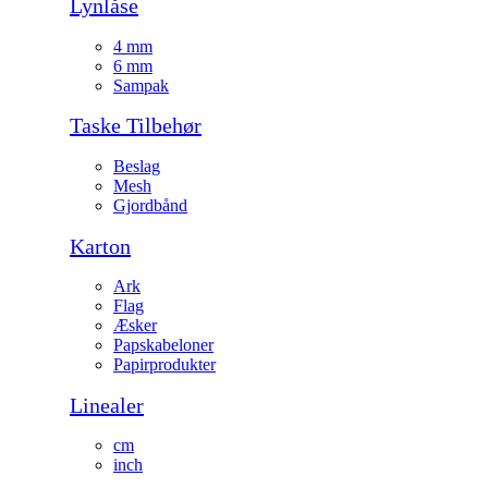
Lynlåse
4 mm
6 mm
Sampak
Taske Tilbehør
Beslag
Mesh
Gjordbånd
Karton
Ark
Flag
Æsker
Papskabeloner
Papirprodukter
Linealer
cm
inch