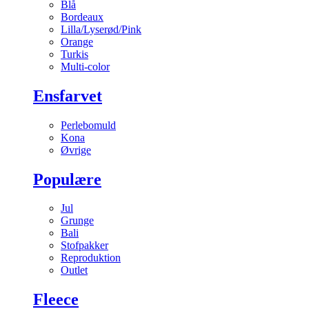
Blå
Bordeaux
Lilla/Lyserød/Pink
Orange
Turkis
Multi-color
Ensfarvet
Perlebomuld
Kona
Øvrige
Populære
Jul
Grunge
Bali
Stofpakker
Reproduktion
Outlet
Fleece