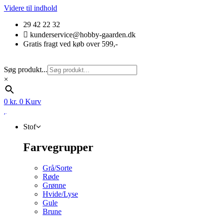
Videre til indhold
29 42 22 32
kunderservice@hobby-gaarden.dk
Gratis fragt ved køb over 599,-
Søg produkt...
×
0
kr.
0
Kurv
Stof
Farvegrupper
Grå/Sorte
Røde
Grønne
Hvide/Lyse
Gule
Brune