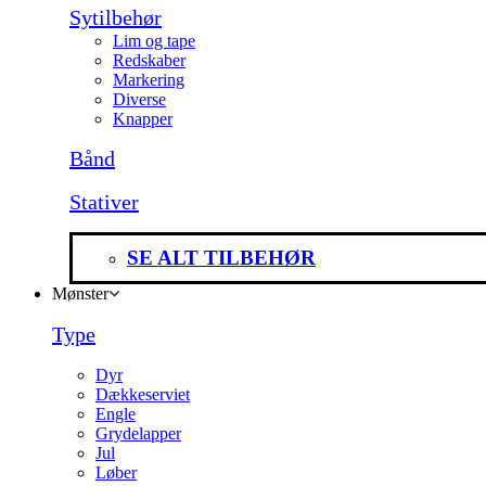
Sytilbehør
Lim og tape
Redskaber
Markering
Diverse
Knapper
Bånd
Stativer
SE ALT TILBEHØR
Mønster
Type
Dyr
Dækkeserviet
Engle
Grydelapper
Jul
Løber