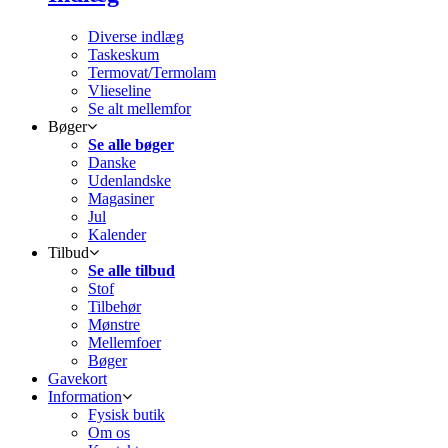
Diverse indlæg
Taskeskum
Termovat/Termolam
Vlieseline
Se alt mellemfor
Bøger
Se alle bøger
Danske
Udenlandske
Magasiner
Jul
Kalender
Tilbud
Se alle tilbud
Stof
Tilbehør
Mønstre
Mellemfoer
Bøger
Gavekort
Information
Fysisk butik
Om os