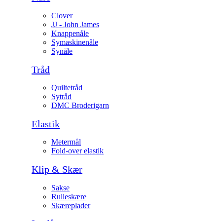
Clover
JJ - John James
Knappenåle
Symaskinenåle
Synåle
Tråd
Quiltetråd
Sytråd
DMC Broderigarn
Elastik
Metermål
Fold-over elastik
Klip & Skær
Sakse
Rulleskære
Skæreplader