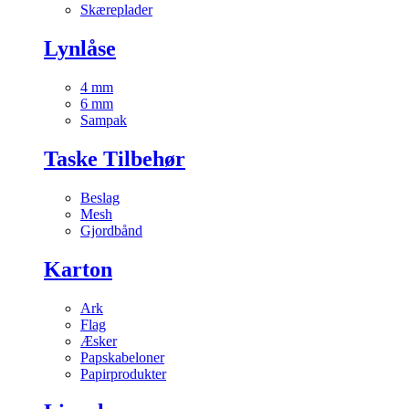
Skæreplader
Lynlåse
4 mm
6 mm
Sampak
Taske Tilbehør
Beslag
Mesh
Gjordbånd
Karton
Ark
Flag
Æsker
Papskabeloner
Papirprodukter