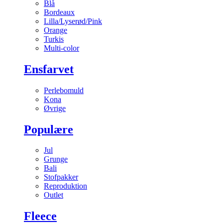
Blå
Bordeaux
Lilla/Lyserød/Pink
Orange
Turkis
Multi-color
Ensfarvet
Perlebomuld
Kona
Øvrige
Populære
Jul
Grunge
Bali
Stofpakker
Reproduktion
Outlet
Fleece