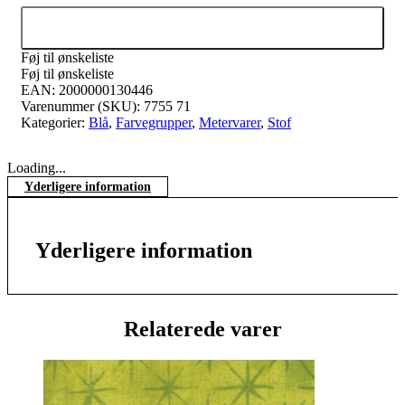
Tilføj til kurv
Føj til ønskeliste
Føj til ønskeliste
EAN:
2000000130446
Varenummer (SKU):
7755 71
Kategorier:
Blå
,
Farvegrupper
,
Metervarer
,
Stof
Loading...
Yderligere information
Yderligere information
Relaterede varer