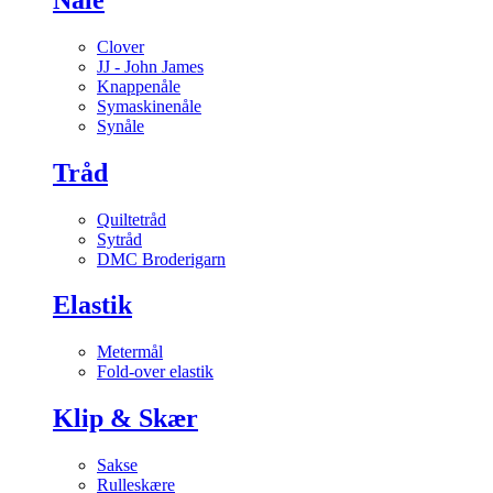
Clover
JJ - John James
Knappenåle
Symaskinenåle
Synåle
Tråd
Quiltetråd
Sytråd
DMC Broderigarn
Elastik
Metermål
Fold-over elastik
Klip & Skær
Sakse
Rulleskære