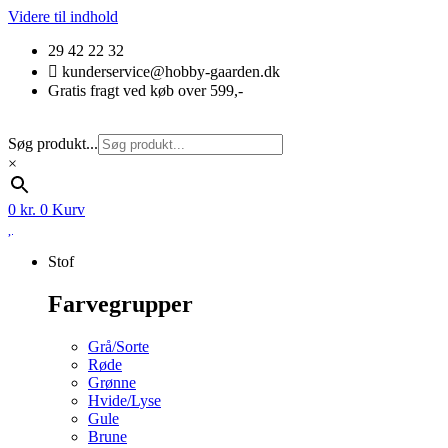
Videre til indhold
29 42 22 32
kunderservice@hobby-gaarden.dk
Gratis fragt ved køb over 599,-
Søg produkt...
×
0
kr.
0
Kurv
Stof
Farvegrupper
Grå/Sorte
Røde
Grønne
Hvide/Lyse
Gule
Brune