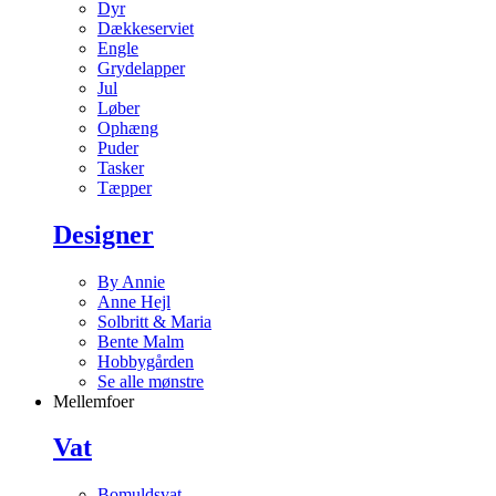
Dyr
Dækkeserviet
Engle
Grydelapper
Jul
Løber
Ophæng
Puder
Tasker
Tæpper
Designer
By Annie
Anne Hejl
Solbritt & Maria
Bente Malm
Hobbygården
Se alle mønstre
Mellemfoer
Vat
Bomuldsvat