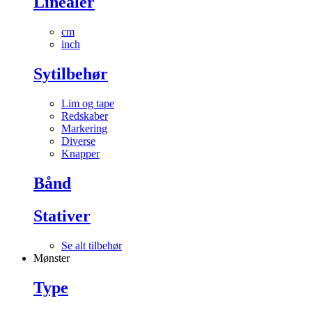
Linealer
cm
inch
Sytilbehør
Lim og tape
Redskaber
Markering
Diverse
Knapper
Bånd
Stativer
Se alt tilbehør
Mønster
Type