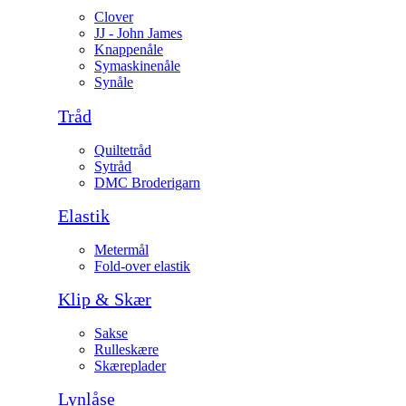
Clover
JJ - John James
Knappenåle
Symaskinenåle
Synåle
Tråd
Quiltetråd
Sytråd
DMC Broderigarn
Elastik
Metermål
Fold-over elastik
Klip & Skær
Sakse
Rulleskære
Skæreplader
Lynlåse