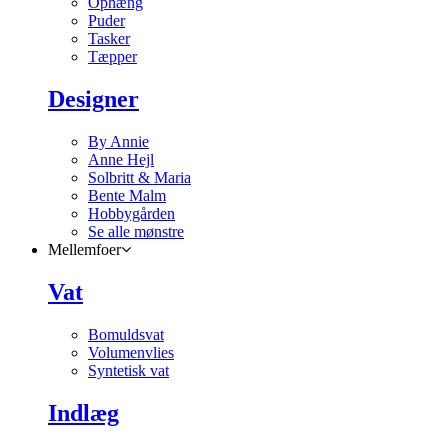
Ophæng
Puder
Tasker
Tæpper
Designer
By Annie
Anne Hejl
Solbritt & Maria
Bente Malm
Hobbygården
Se alle mønstre
Mellemfoer
Vat
Bomuldsvat
Volumenvlies
Syntetisk vat
Indlæg