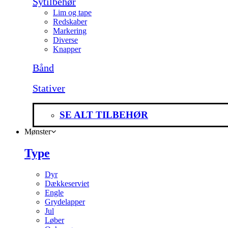
Sytilbehør
Lim og tape
Redskaber
Markering
Diverse
Knapper
Bånd
Stativer
SE ALT TILBEHØR
Mønster
Type
Dyr
Dækkeserviet
Engle
Grydelapper
Jul
Løber