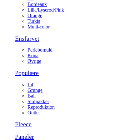
Bordeaux
Lilla/Lyserød/Pink
Orange
Turkis
Multi-color
Ensfarvet
Perlebomuld
Kona
Øvrige
Populære
Jul
Grunge
Bali
Stofpakker
Reproduktion
Outlet
Fleece
Paneler