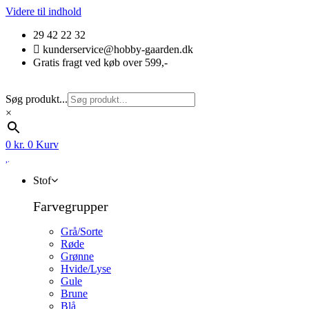
Videre til indhold
29 42 22 32
kunderservice@hobby-gaarden.dk
Gratis fragt ved køb over 599,-
Søg produkt...
×
0
kr.
0
Kurv
Stof
Farvegrupper
Grå/Sorte
Røde
Grønne
Hvide/Lyse
Gule
Brune
Blå