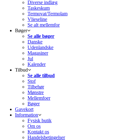
Diverse indlæg
Taskeskum
Termovat/Termolam
Vlieseline
Se alt mellemfor
Bøger
Se alle bøger
Danske
Udenlandske
Magasiner
Jul
Kalender
Tilbud
Se alle tilbud
Stof
Tilbehør
Mønstre
Mellemfoer
Bøger
Gavekort
Information
Fysisk butik
Om os
Kontakt os
Handelsbetingelser