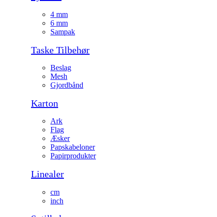
4 mm
6 mm
Sampak
Taske Tilbehør
Beslag
Mesh
Gjordbånd
Karton
Ark
Flag
Æsker
Papskabeloner
Papirprodukter
Linealer
cm
inch