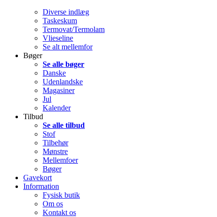
Diverse indlæg
Taskeskum
Termovat/Termolam
Vlieseline
Se alt mellemfor
Bøger
Se alle bøger
Danske
Udenlandske
Magasiner
Jul
Kalender
Tilbud
Se alle tilbud
Stof
Tilbehør
Mønstre
Mellemfoer
Bøger
Gavekort
Information
Fysisk butik
Om os
Kontakt os