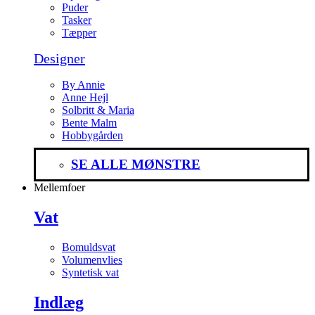
Puder
Tasker
Tæpper
Designer
By Annie
Anne Hejl
Solbritt & Maria
Bente Malm
Hobbygården
SE ALLE MØNSTRE
Mellemfoer
Vat
Bomuldsvat
Volumenvlies
Syntetisk vat
Indlæg