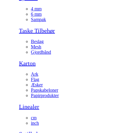
4 mm
6 mm
Sampak
Taske Tilbehør
Beslag
Mesh
Gjordbånd
Karton
Ark
Flag
Æsker
Papskabeloner
Papirprodukter
Linealer
cm
inch