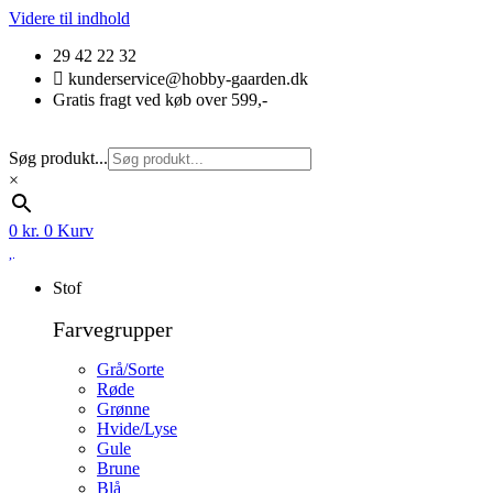
Videre til indhold
29 42 22 32
kunderservice@hobby-gaarden.dk
Gratis fragt ved køb over 599,-
Søg produkt...
×
0
kr.
0
Kurv
Stof
Farvegrupper
Grå/Sorte
Røde
Grønne
Hvide/Lyse
Gule
Brune
Blå