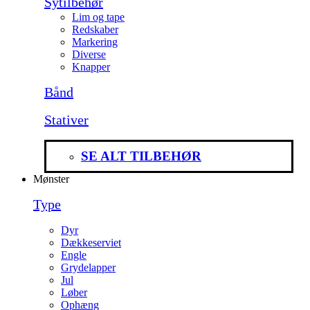
Sytilbehør
Lim og tape
Redskaber
Markering
Diverse
Knapper
Bånd
Stativer
SE ALT TILBEHØR
Mønster
Type
Dyr
Dækkeserviet
Engle
Grydelapper
Jul
Løber
Ophæng