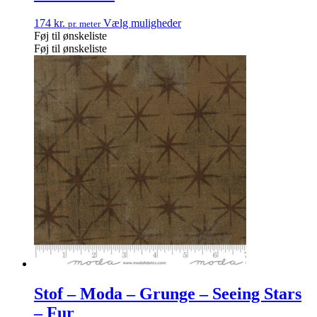
174
kr.
Vælg muligheder
pr. meter
Føj til ønskeliste
Føj til ønskeliste
Stof – Moda – Grunge – Seeing Stars
– Fur