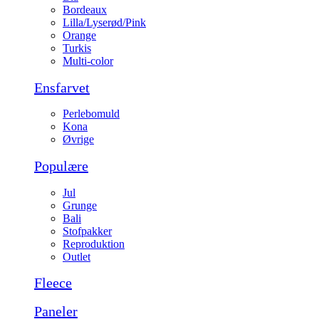
Bordeaux
Lilla/Lyserød/Pink
Orange
Turkis
Multi-color
Ensfarvet
Perlebomuld
Kona
Øvrige
Populære
Jul
Grunge
Bali
Stofpakker
Reproduktion
Outlet
Fleece
Paneler