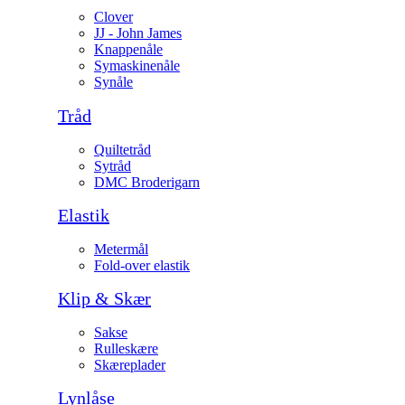
Clover
JJ - John James
Knappenåle
Symaskinenåle
Synåle
Tråd
Quiltetråd
Sytråd
DMC Broderigarn
Elastik
Metermål
Fold-over elastik
Klip & Skær
Sakse
Rulleskære
Skæreplader
Lynlåse