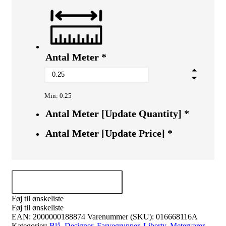
Antal Meter
*
Min: 0.25
Antal Meter [Update Quantity]
*
Antal Meter [Update Price]
*
Tilføj til kurv
Føj til ønskeliste
Føj til ønskeliste
EAN:
2000000188874
Varenummer (SKU):
016668116A
Kategorier:
Blå
,
Designer
,
Farvegrupper
,
Liberty
,
Metervarer
,