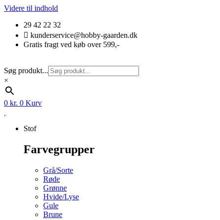
Videre til indhold
29 42 22 32
kunderservice@hobby-gaarden.dk
Gratis fragt ved køb over 599,-
Søg produkt...
×
0
kr.
0
Kurv
Stof
Farvegrupper
Grå/Sorte
Røde
Grønne
Hvide/Lyse
Gule
Brune