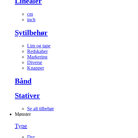
Linealer
cm
inch
Sytilbehør
Lim og tape
Redskaber
Markering
Diverse
Knapper
Bånd
Stativer
Se alt tilbehør
Mønster
Type
Dyr