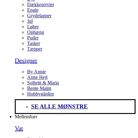
Dækkeserviet
Engle
Grydelapper
Jul
Løber
Ophæng
Puder
Tasker
Tæpper
Designer
By Annie
Anne Hejl
Solbritt & Maria
Bente Malm
Hobbygården
SE ALLE MØNSTRE
Mellemfoer
Vat