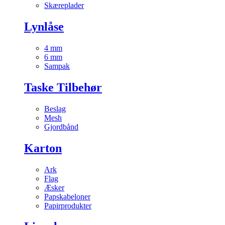
Skæreplader
Lynlåse
4 mm
6 mm
Sampak
Taske Tilbehør
Beslag
Mesh
Gjordbånd
Karton
Ark
Flag
Æsker
Papskabeloner
Papirprodukter