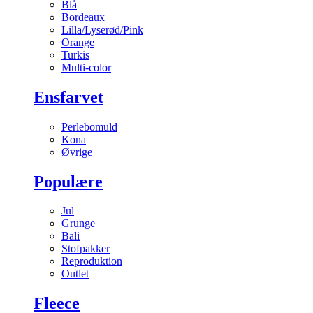
Blå
Bordeaux
Lilla/Lyserød/Pink
Orange
Turkis
Multi-color
Ensfarvet
Perlebomuld
Kona
Øvrige
Populære
Jul
Grunge
Bali
Stofpakker
Reproduktion
Outlet
Fleece