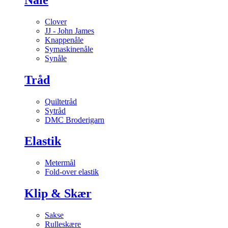
Clover
JJ - John James
Knappenåle
Symaskinenåle
Synåle
Tråd
Quiltetråd
Sytråd
DMC Broderigarn
Elastik
Metermål
Fold-over elastik
Klip & Skær
Sakse
Rulleskære