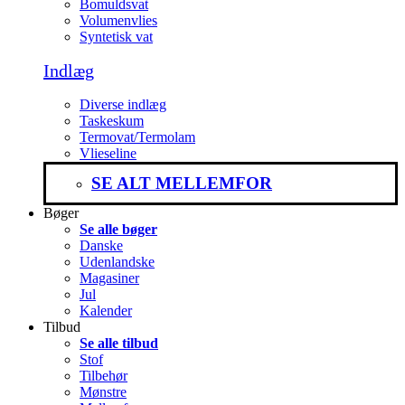
Bomuldsvat
Volumenvlies
Syntetisk vat
Indlæg
Diverse indlæg
Taskeskum
Termovat/Termolam
Vlieseline
SE ALT MELLEMFOR
Bøger
Se alle bøger
Danske
Udenlandske
Magasiner
Jul
Kalender
Tilbud
Se alle tilbud
Stof
Tilbehør
Mønstre