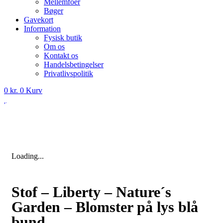
Mellemfoer
Bøger
Gavekort
Information
Fysisk butik
Om os
Kontakt os
Handelsbetingelser
Privatlivspolitik
0
kr.
0
Kurv
Loading...
Stof – Liberty – Nature´s
Garden – Blomster på lys blå
bund