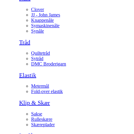
Clover
JJ - John James
Knappenåle
Symaskinenåle
Synåle
Tråd
Quiltetråd
Sytråd
DMC Broderigarn
Elastik
Metermål
Fold-over elastik
Klip & Skær
Sakse
Rulleskære
Skæreplader