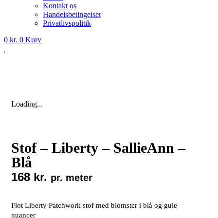
Kontakt os
Handelsbetingelser
Privatlivspolitik
0
kr.
0
Kurv
Loading...
Stof – Liberty – SallieAnn –
Blå
168
kr.
pr. meter
Flot Liberty Patchwork stof med blomster i blå og gule
nuancer