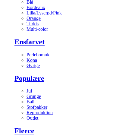
Blå
Bordeaux
Lilla/Lyserød/Pink
Orange
Turkis
Multi-color
Ensfarvet
Perlebomuld
Kona
Øvrige
Populære
Jul
Grunge
Bali
Stofpakker
Reproduktion
Outlet
Fleece