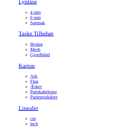
Lynlåse
4 mm
6 mm
Sampak
Taske Tilbehør
Beslag
Mesh
Gjordbånd
Karton
Ark
Flag
Æsker
Papskabeloner
Papirprodukter
Linealer
cm
inch