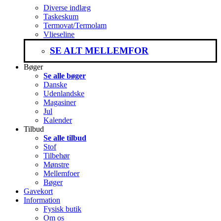
Diverse indlæg
Taskeskum
Termovat/Termolam
Vlieseline
SE ALT MELLEMFOR
Bøger
Se alle bøger
Danske
Udenlandske
Magasiner
Jul
Kalender
Tilbud
Se alle tilbud
Stof
Tilbehør
Mønstre
Mellemfoer
Bøger
Gavekort
Information
Fysisk butik
Om os