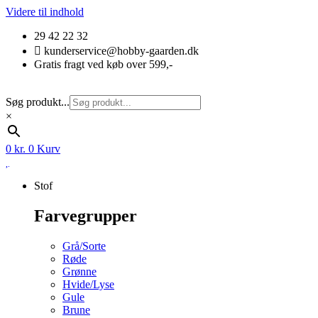
Videre til indhold
29 42 22 32
kunderservice@hobby-gaarden.dk
Gratis fragt ved køb over 599,-
Søg produkt...
×
0
kr.
0
Kurv
Stof
Farvegrupper
Grå/Sorte
Røde
Grønne
Hvide/Lyse
Gule
Brune