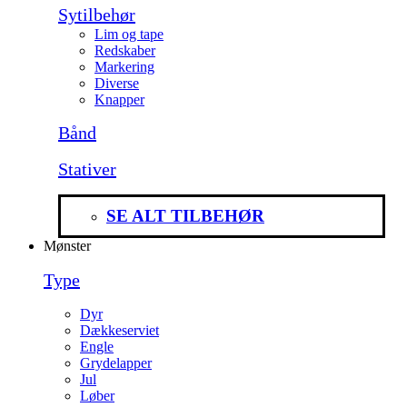
Sytilbehør
Lim og tape
Redskaber
Markering
Diverse
Knapper
Bånd
Stativer
SE ALT TILBEHØR
Mønster
Type
Dyr
Dækkeserviet
Engle
Grydelapper
Jul
Løber