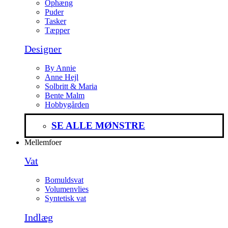
Ophæng
Puder
Tasker
Tæpper
Designer
By Annie
Anne Hejl
Solbritt & Maria
Bente Malm
Hobbygården
SE ALLE MØNSTRE
Mellemfoer
Vat
Bomuldsvat
Volumenvlies
Syntetisk vat
Indlæg