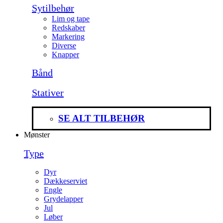
Sytilbehør
Lim og tape
Redskaber
Markering
Diverse
Knapper
Bånd
Stativer
SE ALT TILBEHØR
Mønster
Type
Dyr
Dækkeserviet
Engle
Grydelapper
Jul
Løber