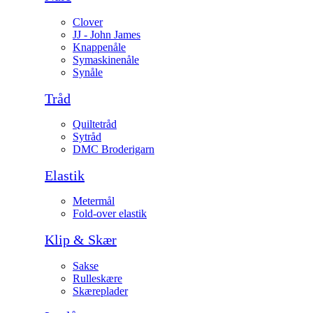
Clover
JJ - John James
Knappenåle
Symaskinenåle
Synåle
Tråd
Quiltetråd
Sytråd
DMC Broderigarn
Elastik
Metermål
Fold-over elastik
Klip & Skær
Sakse
Rulleskære
Skæreplader