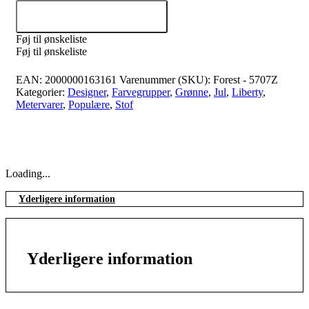
Tilføj til kurv
Føj til ønskeliste
Føj til ønskeliste
EAN:
2000000163161
Varenummer (SKU):
Forest - 5707Z
Kategorier:
Designer
,
Farvegrupper
,
Grønne
,
Jul
,
Liberty
,
Metervarer
,
Populære
,
Stof
Loading...
Yderligere information
Yderligere information