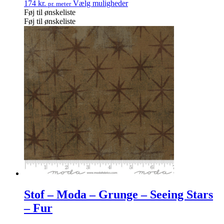
174
kr.
Vælg muligheder
pr. meter
Føj til ønskeliste
Føj til ønskeliste
Stof – Moda – Grunge – Seeing Stars
– Fur