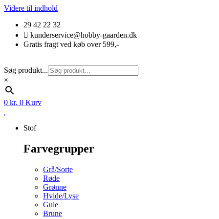
Videre til indhold
29 42 22 32
kunderservice@hobby-gaarden.dk
Gratis fragt ved køb over 599,-
Søg produkt...
×
0
kr.
0
Kurv
Stof
Farvegrupper
Grå/Sorte
Røde
Grønne
Hvide/Lyse
Gule
Brune