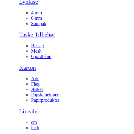
Lynlåse
4 mm
6 mm
Sampak
Taske Tilbehør
Beslag
Mesh
Gjordbånd
Karton
Ark
Flag
Æsker
Papskabeloner
Papirprodukter
Linealer
cm
inch