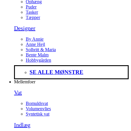
Ophæng
Puder
Tasker
Tæpper
Designer
By Annie
Anne Hejl
Solbritt & Maria
Bente Malm
Hobbygården
SE ALLE MØNSTRE
Mellemfoer
Vat
Bomuldsvat
Volumenvlies
Syntetisk vat
Indlæg