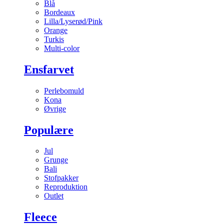
Blå
Bordeaux
Lilla/Lyserød/Pink
Orange
Turkis
Multi-color
Ensfarvet
Perlebomuld
Kona
Øvrige
Populære
Jul
Grunge
Bali
Stofpakker
Reproduktion
Outlet
Fleece