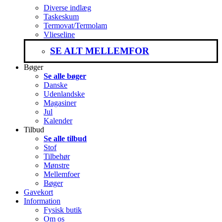
Diverse indlæg
Taskeskum
Termovat/Termolam
Vlieseline
SE ALT MELLEMFOR
Bøger
Se alle bøger
Danske
Udenlandske
Magasiner
Jul
Kalender
Tilbud
Se alle tilbud
Stof
Tilbehør
Mønstre
Mellemfoer
Bøger
Gavekort
Information
Fysisk butik
Om os