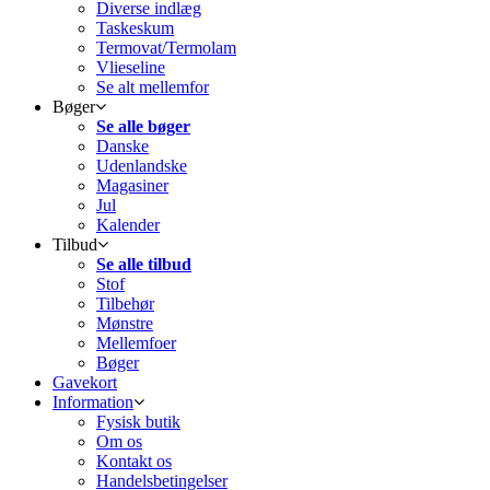
Diverse indlæg
Taskeskum
Termovat/Termolam
Vlieseline
Se alt mellemfor
Bøger
Se alle bøger
Danske
Udenlandske
Magasiner
Jul
Kalender
Tilbud
Se alle tilbud
Stof
Tilbehør
Mønstre
Mellemfoer
Bøger
Gavekort
Information
Fysisk butik
Om os
Kontakt os
Handelsbetingelser