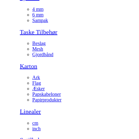
4 mm
6 mm
Sampak
Taske Tilbehør
Beslag
Mesh
Gjordbånd
Karton
Ark
Flag
Æsker
Papskabeloner
Papirprodukter
Linealer
cm
inch