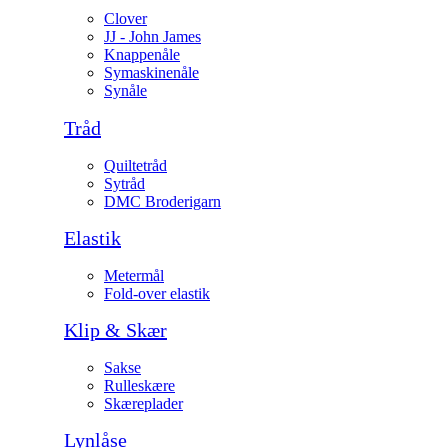
Clover
JJ - John James
Knappenåle
Symaskinenåle
Synåle
Tråd
Quiltetråd
Sytråd
DMC Broderigarn
Elastik
Metermål
Fold-over elastik
Klip & Skær
Sakse
Rulleskære
Skæreplader
Lynlåse