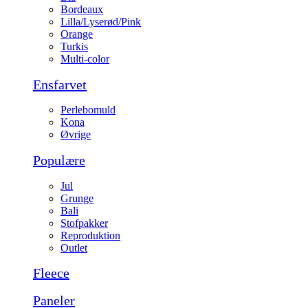
Bordeaux
Lilla/Lyserød/Pink
Orange
Turkis
Multi-color
Ensfarvet
Perlebomuld
Kona
Øvrige
Populære
Jul
Grunge
Bali
Stofpakker
Reproduktion
Outlet
Fleece
Paneler