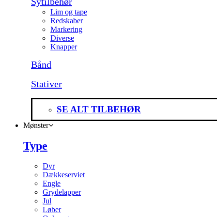
Sytilbehør
Lim og tape
Redskaber
Markering
Diverse
Knapper
Bånd
Stativer
SE ALT TILBEHØR
Mønster
Type
Dyr
Dækkeserviet
Engle
Grydelapper
Jul
Løber