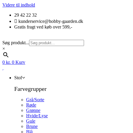
Videre til indhold
29 42 22 32
kunderservice@hobby-gaarden.dk
Gratis fragt ved køb over 599,-
Søg produkt...
×
0
kr.
0
Kurv
Stof
Farvegrupper
Grå/Sorte
Røde
Grønne
Hvide/Lyse
Gule
Brune
Blå