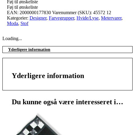
Føj til ønskeliste
Føj til ønskeliste
EAN:
2000000177830
Varenummer (SKU):
45572 12
Kategorier:
Designer
,
Farvegrupper
,
Hvide/Lyse
,
Metervarer
,
Moda
,
Stof
Loading...
Yderligere information
Yderligere information
Du kunne også være interesseret i…