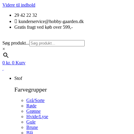
Videre til indhold
29 42 22 32
kunderservice@hobby-gaarden.dk
Gratis fragt ved køb over 599,-
Søg produkt...
×
0
kr.
0
Kurv
Stof
Farvegrupper
Grå/Sorte
Røde
Grønne
Hvide/Lyse
Gule
Brune
Blå