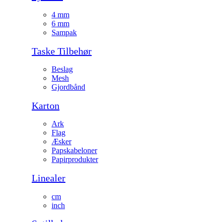
4 mm
6 mm
Sampak
Taske Tilbehør
Beslag
Mesh
Gjordbånd
Karton
Ark
Flag
Æsker
Papskabeloner
Papirprodukter
Linealer
cm
inch