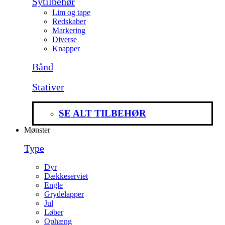
Sytilbehør
Lim og tape
Redskaber
Markering
Diverse
Knapper
Bånd
Stativer
SE ALT TILBEHØR
Mønster
Type
Dyr
Dækkeserviet
Engle
Grydelapper
Jul
Løber
Ophæng