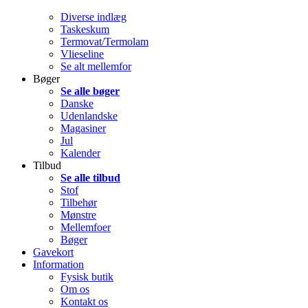
Diverse indlæg
Taskeskum
Termovat/Termolam
Vlieseline
Se alt mellemfor
Bøger
Se alle bøger
Danske
Udenlandske
Magasiner
Jul
Kalender
Tilbud
Se alle tilbud
Stof
Tilbehør
Mønstre
Mellemfoer
Bøger
Gavekort
Information
Fysisk butik
Om os
Kontakt os