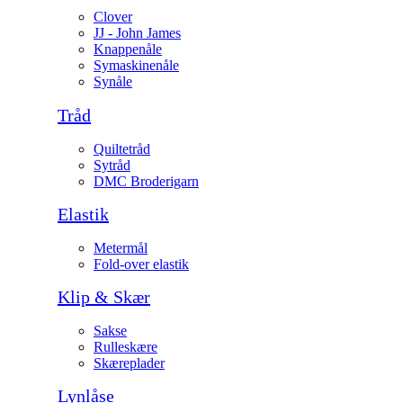
Clover
JJ - John James
Knappenåle
Symaskinenåle
Synåle
Tråd
Quiltetråd
Sytråd
DMC Broderigarn
Elastik
Metermål
Fold-over elastik
Klip & Skær
Sakse
Rulleskære
Skæreplader
Lynlåse