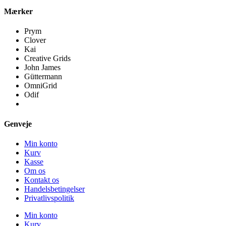
Mærker
Prym
Clover
Kai
Creative Grids
John James
Güttermann
OmniGrid
Odif
Genveje
Min konto
Kurv
Kasse
Om os
Kontakt os
Handelsbetingelser
Privatlivspolitik
Min konto
Kurv