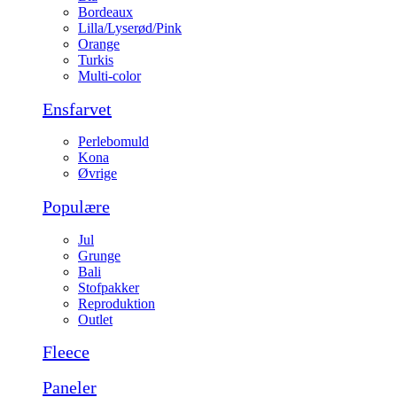
Bordeaux
Lilla/Lyserød/Pink
Orange
Turkis
Multi-color
Ensfarvet
Perlebomuld
Kona
Øvrige
Populære
Jul
Grunge
Bali
Stofpakker
Reproduktion
Outlet
Fleece
Paneler