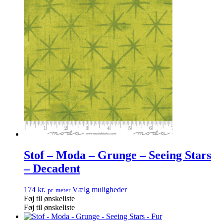
Stof – Moda – Grunge – Seeing Stars
– Decadent
174
kr.
Vælg muligheder
pr. meter
Føj til ønskeliste
Føj til ønskeliste