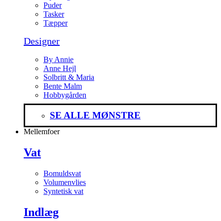
Puder
Tasker
Tæpper
Designer
By Annie
Anne Hejl
Solbritt & Maria
Bente Malm
Hobbygården
SE ALLE MØNSTRE
Mellemfoer
Vat
Bomuldsvat
Volumenvlies
Syntetisk vat
Indlæg