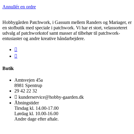
Annullér en ordre
Hobbygården Patchwork, i Gassum mellem Randers og Mariager, er
en stofbutik med speciale i patchwork. Vi har et stort, velassorteret
udvalg af patchworkstof samt masser af tilbehør til patchwork-
entusiaster og andre kreative håndarbejdere.
Butik
Amtsvejen 45a
8981 Spentrup
29 42 22 32
kunderservice@hobby-gaarden.dk
Åbningstider
Tirsdag kl. 14.00-17.00
Lørdag kl. 10.00-16.00
Andre dage efter aftale.