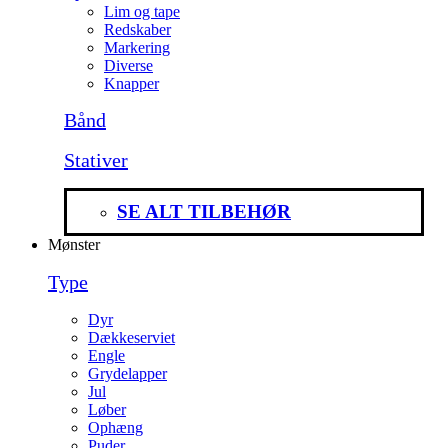
Lim og tape
Redskaber
Markering
Diverse
Knapper
Bånd
Stativer
SE ALT TILBEHØR
Mønster
Type
Dyr
Dækkeserviet
Engle
Grydelapper
Jul
Løber
Ophæng
Puder