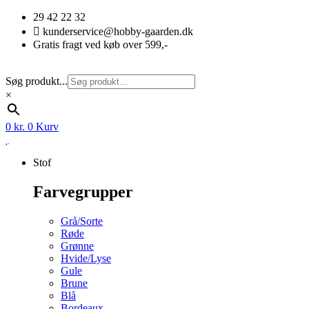
Videre
29 42 22 32
til
kunderservice@hobby-gaarden.dk
indhold
Gratis fragt ved køb over 599,-
Søg produkt...
×
0
kr.
0
Kurv
Stof
Farvegrupper
Grå/Sorte
Røde
Grønne
Hvide/Lyse
Gule
Brune
Blå
Bordeaux