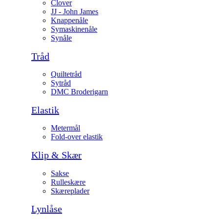
Clover
JJ - John James
Knappenåle
Symaskinenåle
Synåle
Tråd
Quiltetråd
Sytråd
DMC Broderigarn
Elastik
Metermål
Fold-over elastik
Klip & Skær
Sakse
Rulleskære
Skæreplader
Lynlåse