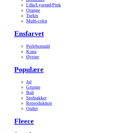
Lilla/Lyserød/Pink
Orange
Turkis
Multi-color
Ensfarvet
Perlebomuld
Kona
Øvrige
Populære
Jul
Grunge
Bali
Stofpakker
Reproduktion
Outlet
Fleece