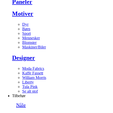
Paneler
Motiver
Dyr
Børn
Sport
Mennesker
Blomster
Maskiner/Biler
Designer
Moda Fabrics
Kaffe Fassett
William Morris
Liberty
Tula Pink
Se alt stof
Tilbehør
Nåle