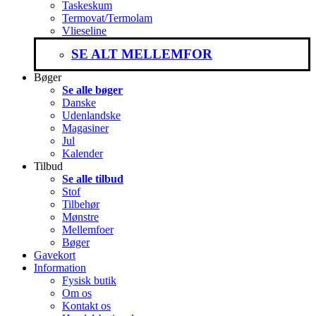
Taskeskum
Termovat/Termolam
Vlieseline
SE ALT MELLEMFOR
Bøger
Se alle bøger
Danske
Udenlandske
Magasiner
Jul
Kalender
Tilbud
Se alle tilbud
Stof
Tilbehør
Mønstre
Mellemfoer
Bøger
Gavekort
Information
Fysisk butik
Om os
Kontakt os