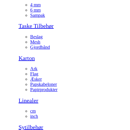
4 mm
6 mm
Sampak
Taske Tilbehør
Beslag
Mesh
Gjordbånd
Karton
Ark
Flag
Æsker
Papskabeloner
Papirprodukter
Linealer
cm
inch
Sytilbehør