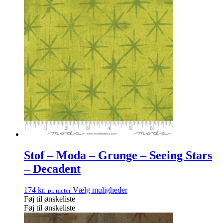
Stof – Moda – Grunge – Seeing Stars
– Decadent
174
kr.
Vælg muligheder
pr. meter
Føj til ønskeliste
Føj til ønskeliste