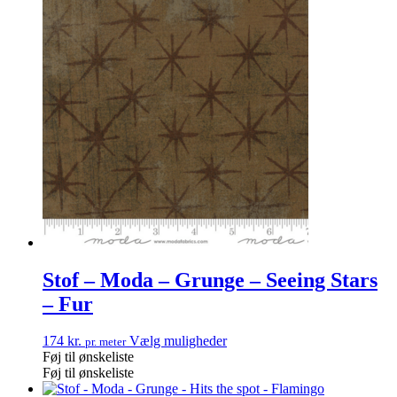
Stof – Moda – Grunge – Seeing Stars
– Fur
174
kr.
Vælg muligheder
pr. meter
Føj til ønskeliste
Føj til ønskeliste