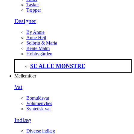
Tasker
Tæpper
Designer
By Annie
Anne Hejl
Solbritt & Maria
Bente Malm
Hobbygården
SE ALLE MØNSTRE
Mellemfoer
Vat
Bomuldsvat
Volumenvlies
Syntetisk vat
Indlæg
Diverse indlæg