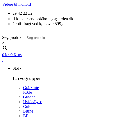
Videre til indhold
29 42 22 32
kunderservice@hobby-gaarden.dk
Gratis fragt ved køb over 599,-
Søg produkt...
×
0
kr.
0
Kurv
Stof
Farvegrupper
Grå/Sorte
Røde
Grønne
Hvide/Lyse
Gule
Brune
Blå