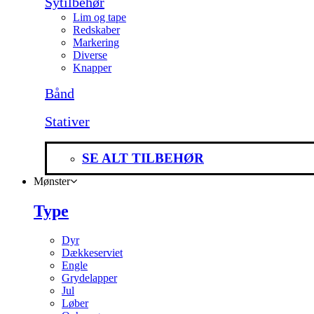
Sytilbehør
Lim og tape
Redskaber
Markering
Diverse
Knapper
Bånd
Stativer
SE ALT TILBEHØR
Mønster
Type
Dyr
Dækkeserviet
Engle
Grydelapper
Jul
Løber