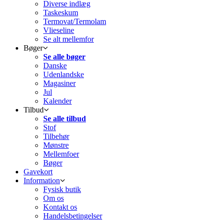
Diverse indlæg
Taskeskum
Termovat/Termolam
Vlieseline
Se alt mellemfor
Bøger
Se alle bøger
Danske
Udenlandske
Magasiner
Jul
Kalender
Tilbud
Se alle tilbud
Stof
Tilbehør
Mønstre
Mellemfoer
Bøger
Gavekort
Information
Fysisk butik
Om os
Kontakt os
Handelsbetingelser