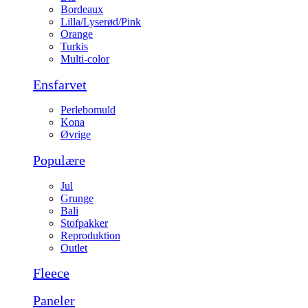
Bordeaux
Lilla/Lyserød/Pink
Orange
Turkis
Multi-color
Ensfarvet
Perlebomuld
Kona
Øvrige
Populære
Jul
Grunge
Bali
Stofpakker
Reproduktion
Outlet
Fleece
Paneler