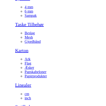
4 mm
6 mm
Sampak
Taske Tilbehør
Beslag
Mesh
Gjordbånd
Karton
Ark
Flag
Æsker
Papskabeloner
Papirprodukter
Linealer
cm
inch