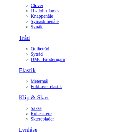
Clover
JJ - John James
Knappenåle
Symaskinenåle
Synåle
Tråd
Quiltetråd
Sytråd
DMC Broderigarn
Elastik
Metermål
Fold-over elastik
Klip & Skær
Sakse
Rulleskære
Skæreplader
Lynlåse