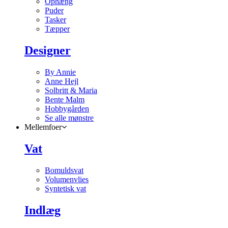
Ophæng
Puder
Tasker
Tæpper
Designer
By Annie
Anne Hejl
Solbritt & Maria
Bente Malm
Hobbygården
Se alle mønstre
Mellemfoer
Vat
Bomuldsvat
Volumenvlies
Syntetisk vat
Indlæg