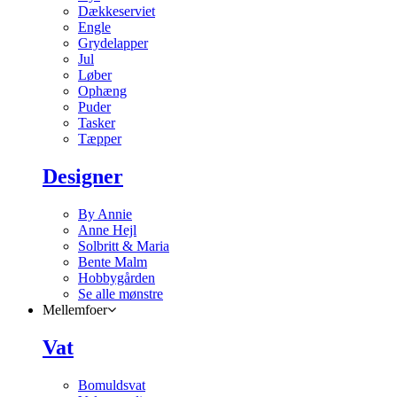
Dækkeserviet
Engle
Grydelapper
Jul
Løber
Ophæng
Puder
Tasker
Tæpper
Designer
By Annie
Anne Hejl
Solbritt & Maria
Bente Malm
Hobbygården
Se alle mønstre
Mellemfoer
Vat
Bomuldsvat