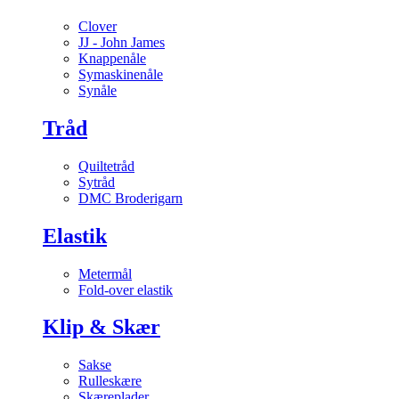
Clover
JJ - John James
Knappenåle
Symaskinenåle
Synåle
Tråd
Quiltetråd
Sytråd
DMC Broderigarn
Elastik
Metermål
Fold-over elastik
Klip & Skær
Sakse
Rulleskære
Skæreplader