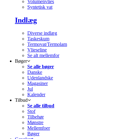
Volumenvlies
Syntetisk vat
Indlæg
Diverse indlæg
Taskeskum
Termovat/Termolam
Vlieseline
Se alt mellemfor
Bøger
Se alle bøger
Danske
Udenlandske
Magasiner
Jul
Kalender
Tilbud
Se alle tilbud
Stof
Tilbehør
Mønstre
Mellemfoer
Bøger