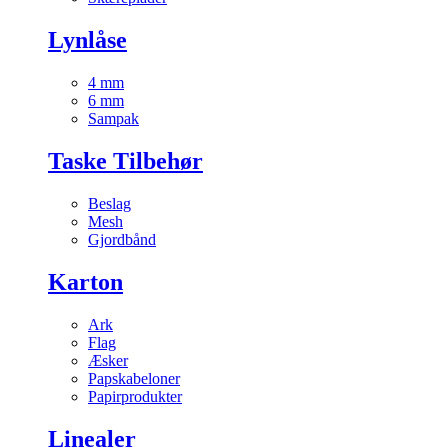
Lynlåse
4 mm
6 mm
Sampak
Taske Tilbehør
Beslag
Mesh
Gjordbånd
Karton
Ark
Flag
Æsker
Papskabeloner
Papirprodukter
Linealer