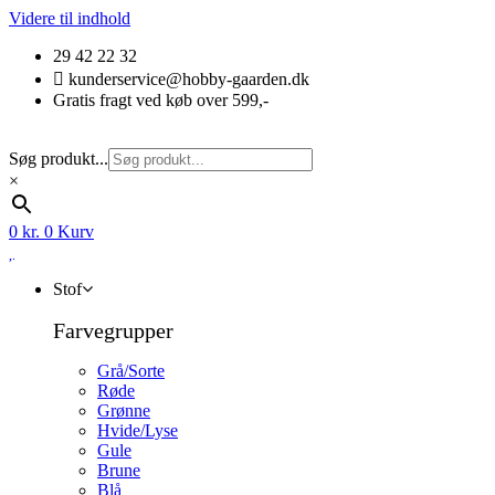
Videre til indhold
29 42 22 32
kunderservice@hobby-gaarden.dk
Gratis fragt ved køb over 599,-
Søg produkt...
×
0
kr.
0
Kurv
Stof
Farvegrupper
Grå/Sorte
Røde
Grønne
Hvide/Lyse
Gule
Brune
Blå