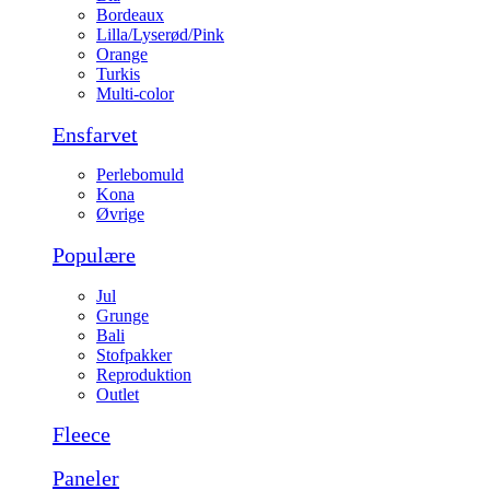
Bordeaux
Lilla/Lyserød/Pink
Orange
Turkis
Multi-color
Ensfarvet
Perlebomuld
Kona
Øvrige
Populære
Jul
Grunge
Bali
Stofpakker
Reproduktion
Outlet
Fleece
Paneler