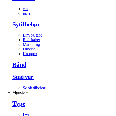
cm
inch
Sytilbehør
Lim og tape
Redskaber
Markering
Diverse
Knapper
Bånd
Stativer
Se alt tilbehør
Mønster
Type
Dyr