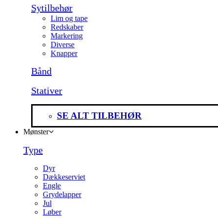
Sytilbehør
Lim og tape
Redskaber
Markering
Diverse
Knapper
Bånd
Stativer
SE ALT TILBEHØR
Mønster
Type
Dyr
Dækkeserviet
Engle
Grydelapper
Jul
Løber