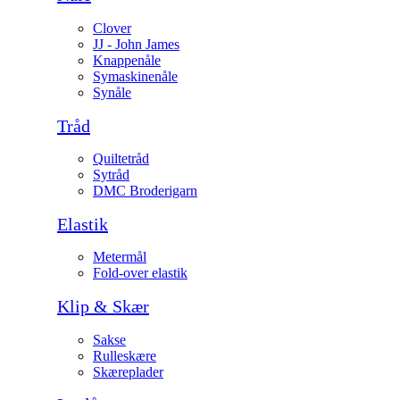
Clover
JJ - John James
Knappenåle
Symaskinenåle
Synåle
Tråd
Quiltetråd
Sytråd
DMC Broderigarn
Elastik
Metermål
Fold-over elastik
Klip & Skær
Sakse
Rulleskære
Skæreplader