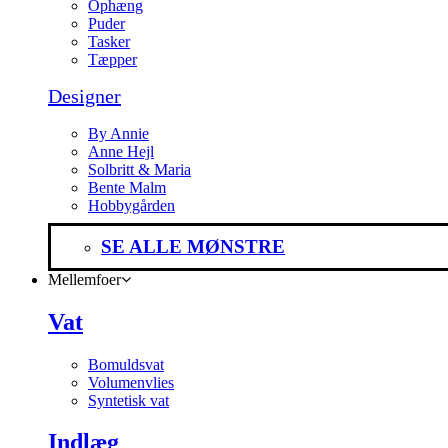
Ophæng
Puder
Tasker
Tæpper
Designer
By Annie
Anne Hejl
Solbritt & Maria
Bente Malm
Hobbygården
SE ALLE MØNSTRE
Mellemfoer
Vat
Bomuldsvat
Volumenvlies
Syntetisk vat
Indlæg