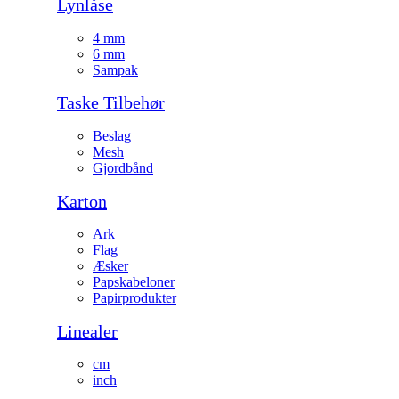
Lynlåse
4 mm
6 mm
Sampak
Taske Tilbehør
Beslag
Mesh
Gjordbånd
Karton
Ark
Flag
Æsker
Papskabeloner
Papirprodukter
Linealer
cm
inch