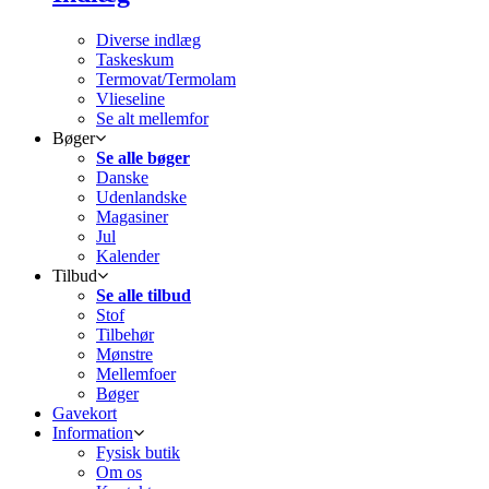
Diverse indlæg
Taskeskum
Termovat/Termolam
Vlieseline
Se alt mellemfor
Bøger
Se alle bøger
Danske
Udenlandske
Magasiner
Jul
Kalender
Tilbud
Se alle tilbud
Stof
Tilbehør
Mønstre
Mellemfoer
Bøger
Gavekort
Information
Fysisk butik
Om os