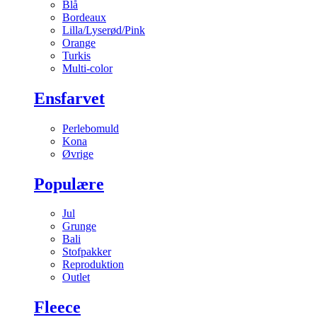
Blå
Bordeaux
Lilla/Lyserød/Pink
Orange
Turkis
Multi-color
Ensfarvet
Perlebomuld
Kona
Øvrige
Populære
Jul
Grunge
Bali
Stofpakker
Reproduktion
Outlet
Fleece