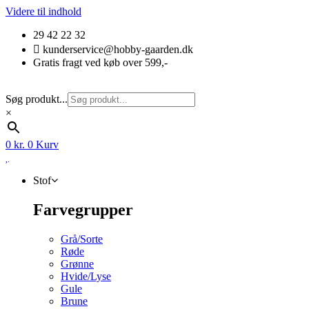
Videre til indhold
29 42 22 32
kunderservice@hobby-gaarden.dk
Gratis fragt ved køb over 599,-
Søg produkt...
×
0
kr.
0
Kurv
Stof
Farvegrupper
Grå/Sorte
Røde
Grønne
Hvide/Lyse
Gule
Brune