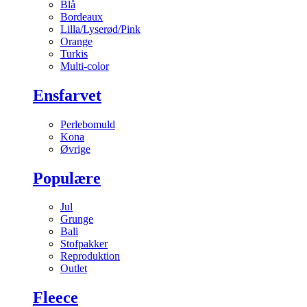
Blå
Bordeaux
Lilla/Lyserød/Pink
Orange
Turkis
Multi-color
Ensfarvet
Perlebomuld
Kona
Øvrige
Populære
Jul
Grunge
Bali
Stofpakker
Reproduktion
Outlet
Fleece