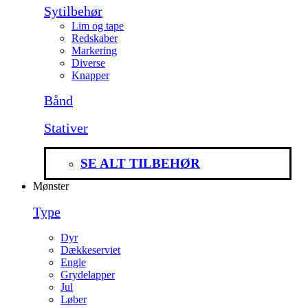
Sytilbehør
Lim og tape
Redskaber
Markering
Diverse
Knapper
Bånd
Stativer
SE ALT TILBEHØR
Mønster
Type
Dyr
Dækkeserviet
Engle
Grydelapper
Jul
Løber