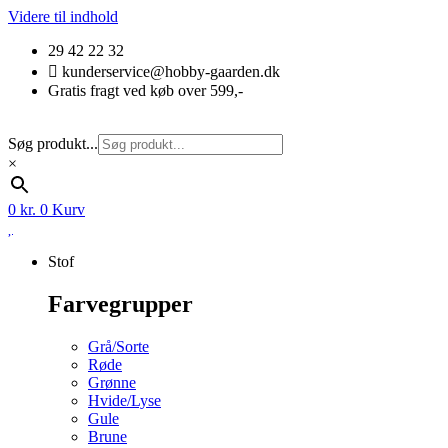
Videre til indhold
29 42 22 32
kunderservice@hobby-gaarden.dk
Gratis fragt ved køb over 599,-
Søg produkt...
×
0
kr.
0
Kurv
Stof
Farvegrupper
Grå/Sorte
Røde
Grønne
Hvide/Lyse
Gule
Brune