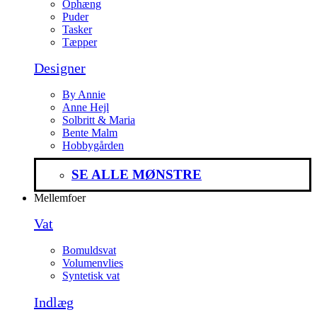
Ophæng
Puder
Tasker
Tæpper
Designer
By Annie
Anne Hejl
Solbritt & Maria
Bente Malm
Hobbygården
SE ALLE MØNSTRE
Mellemfoer
Vat
Bomuldsvat
Volumenvlies
Syntetisk vat
Indlæg