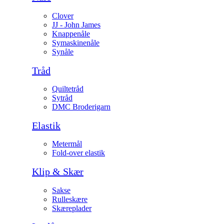
Clover
JJ - John James
Knappenåle
Symaskinenåle
Synåle
Tråd
Quiltetråd
Sytråd
DMC Broderigarn
Elastik
Metermål
Fold-over elastik
Klip & Skær
Sakse
Rulleskære
Skæreplader