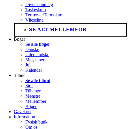
Diverse indlæg
Taskeskum
Termovat/Termolam
Vlieseline
SE ALT MELLEMFOR
Bøger
Se alle bøger
Danske
Udenlandske
Magasiner
Jul
Kalender
Tilbud
Se alle tilbud
Stof
Tilbehør
Mønstre
Mellemfoer
Bøger
Gavekort
Information
Fysisk butik
Om os