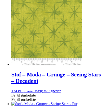
Stof – Moda – Grunge – Seeing Stars
– Decadent
174
kr.
Vælg muligheder
pr. meter
Føj til ønskeliste
Føj til ønskeliste