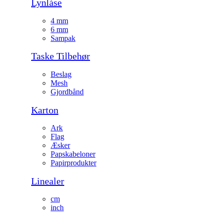
Lynlåse
4 mm
6 mm
Sampak
Taske Tilbehør
Beslag
Mesh
Gjordbånd
Karton
Ark
Flag
Æsker
Papskabeloner
Papirprodukter
Linealer
cm
inch