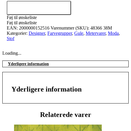
Tilføj til kurv
Føj til ønskeliste
Føj til ønskeliste
EAN:
2000000152516
Varenummer (SKU):
48366 38M
Kategorier:
Designer
,
Farvegrupper
,
Gule
,
Metervarer
,
Moda
,
Stof
Loading...
Yderligere information
Yderligere information
Relaterede varer