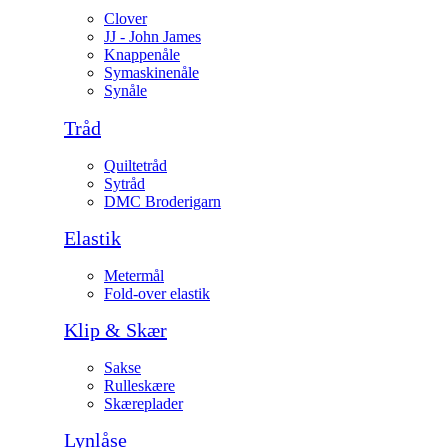
Clover
JJ - John James
Knappenåle
Symaskinenåle
Synåle
Tråd
Quiltetråd
Sytråd
DMC Broderigarn
Elastik
Metermål
Fold-over elastik
Klip & Skær
Sakse
Rulleskære
Skæreplader
Lynlåse