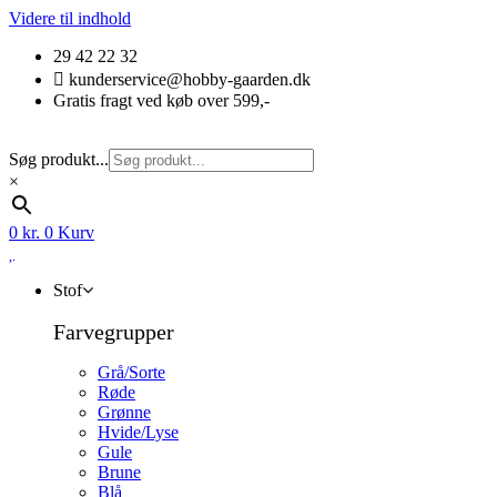
Videre til indhold
29 42 22 32
kunderservice@hobby-gaarden.dk
Gratis fragt ved køb over 599,-
Søg produkt...
×
0
kr.
0
Kurv
Stof
Farvegrupper
Grå/Sorte
Røde
Grønne
Hvide/Lyse
Gule
Brune
Blå