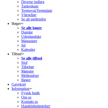
Diverse indlæg
Taskeskum
Termovat/Termolam
Vlieseline
Se alt mellemfor
Bøger
Se alle bøger
Danske
Udenlandske
Magasiner
Jul
Kalender
Tilbud
Se alle tilbud
Stof
Tilbehør
Mønstre
Mellemfoer
Bøger
Gavekort
Information
Fysisk butik
Om os
Kontakt os
Handelsbetingelser