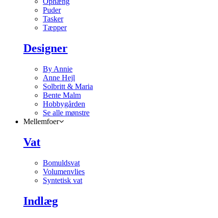
Ophæng
Puder
Tasker
Tæpper
Designer
By Annie
Anne Hejl
Solbritt & Maria
Bente Malm
Hobbygården
Se alle mønstre
Mellemfoer
Vat
Bomuldsvat
Volumenvlies
Syntetisk vat
Indlæg