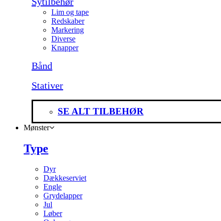
Sytilbehør
Lim og tape
Redskaber
Markering
Diverse
Knapper
Bånd
Stativer
SE ALT TILBEHØR
Mønster
Type
Dyr
Dækkeserviet
Engle
Grydelapper
Jul
Løber