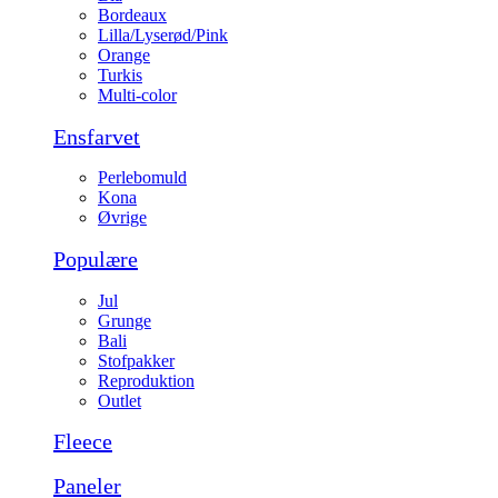
Bordeaux
Lilla/Lyserød/Pink
Orange
Turkis
Multi-color
Ensfarvet
Perlebomuld
Kona
Øvrige
Populære
Jul
Grunge
Bali
Stofpakker
Reproduktion
Outlet
Fleece
Paneler