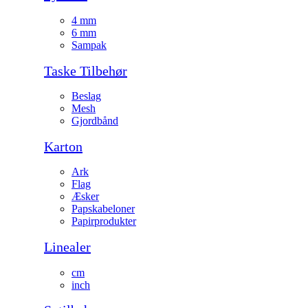
4 mm
6 mm
Sampak
Taske Tilbehør
Beslag
Mesh
Gjordbånd
Karton
Ark
Flag
Æsker
Papskabeloner
Papirprodukter
Linealer
cm
inch