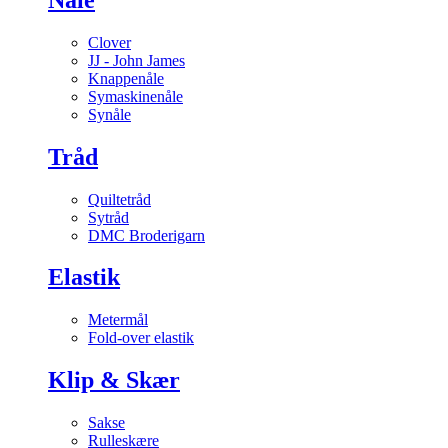
Clover
JJ - John James
Knappenåle
Symaskinenåle
Synåle
Tråd
Quiltetråd
Sytråd
DMC Broderigarn
Elastik
Metermål
Fold-over elastik
Klip & Skær
Sakse
Rulleskære