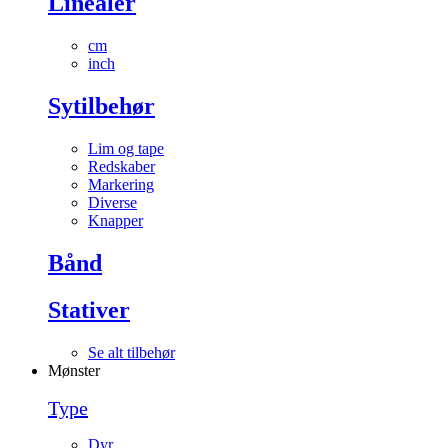
Linealer
cm
inch
Sytilbehør
Lim og tape
Redskaber
Markering
Diverse
Knapper
Bånd
Stativer
Se alt tilbehør
Mønster
Type
Dyr