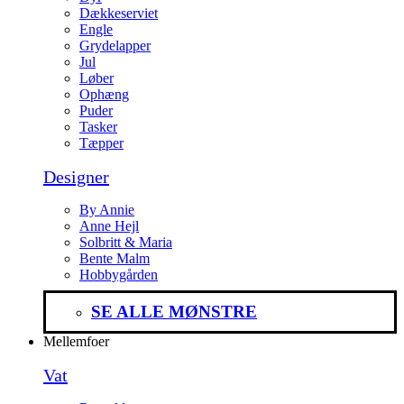
Dækkeserviet
Engle
Grydelapper
Jul
Løber
Ophæng
Puder
Tasker
Tæpper
Designer
By Annie
Anne Hejl
Solbritt & Maria
Bente Malm
Hobbygården
SE ALLE MØNSTRE
Mellemfoer
Vat