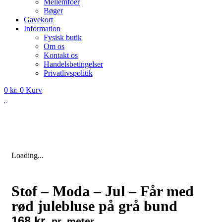
Mellemfoer
Bøger
Gavekort
Information
Fysisk butik
Om os
Kontakt os
Handelsbetingelser
Privatlivspolitik
0
kr.
0
Kurv
Loading...
Stof – Moda – Jul – Får med
rød julebluse på grå bund
168
kr.
pr. meter