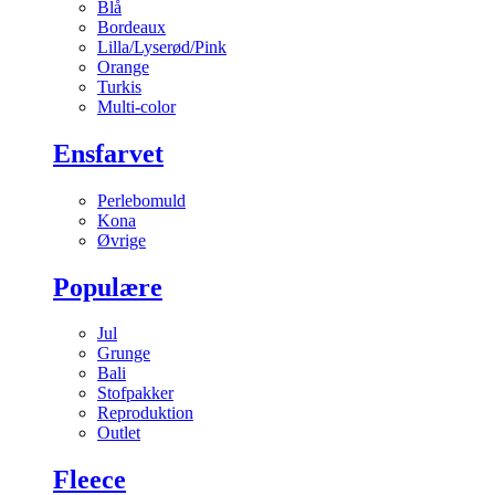
Blå
Bordeaux
Lilla/Lyserød/Pink
Orange
Turkis
Multi-color
Ensfarvet
Perlebomuld
Kona
Øvrige
Populære
Jul
Grunge
Bali
Stofpakker
Reproduktion
Outlet
Fleece