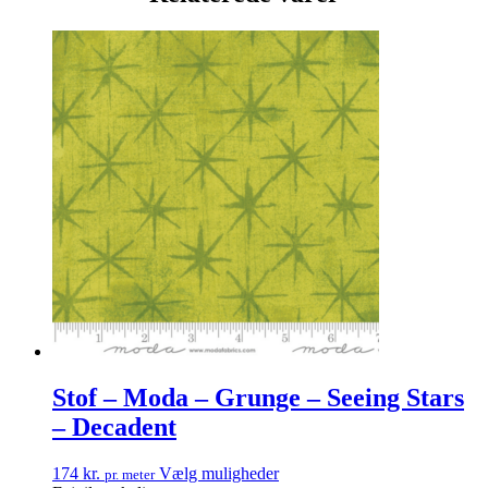
Stof – Moda – Grunge – Seeing Stars
– Decadent
174
kr.
Vælg muligheder
pr. meter