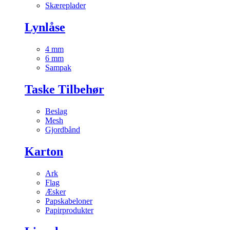
Skæreplader
Lynlåse
4 mm
6 mm
Sampak
Taske Tilbehør
Beslag
Mesh
Gjordbånd
Karton
Ark
Flag
Æsker
Papskabeloner
Papirprodukter