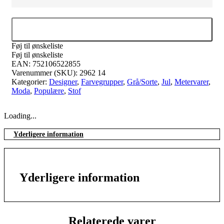
Tilføj til kurv
Føj til ønskeliste
Føj til ønskeliste
EAN:
752106522855
Varenummer (SKU):
2962 14
Kategorier:
Designer
,
Farvegrupper
,
Grå/Sorte
,
Jul
,
Metervarer
,
Moda
,
Populære
,
Stof
Loading...
Yderligere information
Yderligere information
Relaterede varer