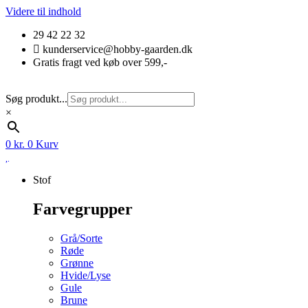
Videre til indhold
29 42 22 32
kunderservice@hobby-gaarden.dk
Gratis fragt ved køb over 599,-
Søg produkt...
×
0
kr.
0
Kurv
Stof
Farvegrupper
Grå/Sorte
Røde
Grønne
Hvide/Lyse
Gule
Brune