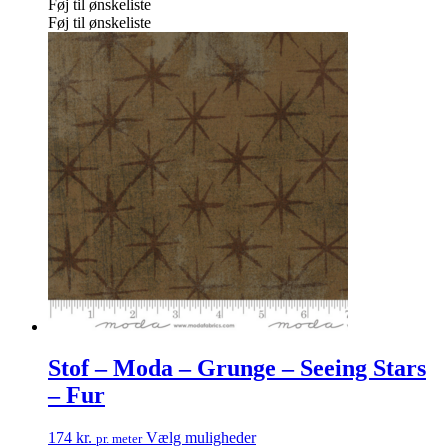
Føj til ønskeliste
Føj til ønskeliste
Stof – Moda – Grunge – Seeing Stars
– Fur
174
kr.
Vælg muligheder
pr. meter