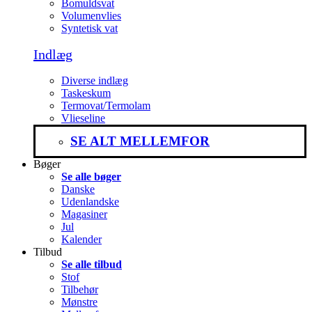
Bomuldsvat
Volumenvlies
Syntetisk vat
Indlæg
Diverse indlæg
Taskeskum
Termovat/Termolam
Vlieseline
SE ALT MELLEMFOR
Bøger
Se alle bøger
Danske
Udenlandske
Magasiner
Jul
Kalender
Tilbud
Se alle tilbud
Stof
Tilbehør
Mønstre