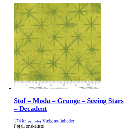
Stof – Moda – Grunge – Seeing Stars
– Decadent
174
kr.
Vælg muligheder
pr. meter
Føj til ønskeliste