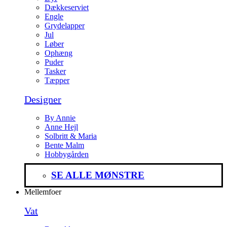
Dækkeserviet
Engle
Grydelapper
Jul
Løber
Ophæng
Puder
Tasker
Tæpper
Designer
By Annie
Anne Hejl
Solbritt & Maria
Bente Malm
Hobbygården
SE ALLE MØNSTRE
Mellemfoer
Vat