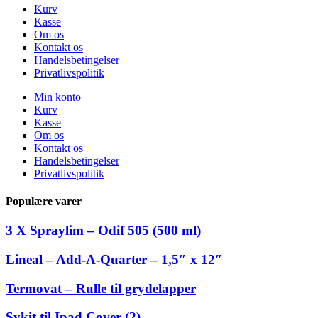
Kurv
Kasse
Om os
Kontakt os
Handelsbetingelser
Privatlivspolitik
Min konto
Kurv
Kasse
Om os
Kontakt os
Handelsbetingelser
Privatlivspolitik
Populære varer
3 X Spraylim – Odif 505 (500 ml)
Lineal – Add-A-Quarter – 1,5″ x 12″
Termovat – Rulle til grydelapper
Sykit til Ipad Cover (2)