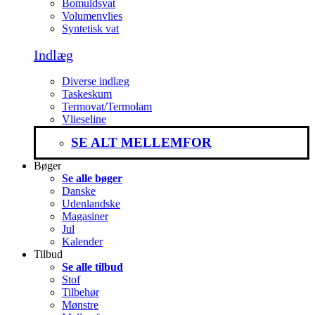
Bomuldsvat
Volumenvlies
Syntetisk vat
Indlæg
Diverse indlæg
Taskeskum
Termovat/Termolam
Vlieseline
SE ALT MELLEMFOR
Bøger
Se alle bøger
Danske
Udenlandske
Magasiner
Jul
Kalender
Tilbud
Se alle tilbud
Stof
Tilbehør
Mønstre