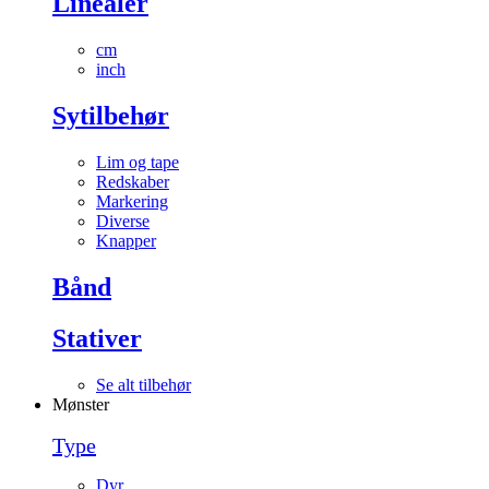
Linealer
cm
inch
Sytilbehør
Lim og tape
Redskaber
Markering
Diverse
Knapper
Bånd
Stativer
Se alt tilbehør
Mønster
Type
Dyr