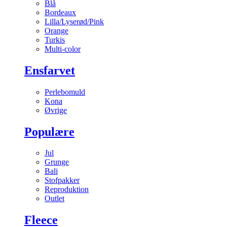
Blå
Bordeaux
Lilla/Lyserød/Pink
Orange
Turkis
Multi-color
Ensfarvet
Perlebomuld
Kona
Øvrige
Populære
Jul
Grunge
Bali
Stofpakker
Reproduktion
Outlet
Fleece