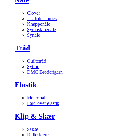
Clover
JJ - John James
Knappenåle
Symaskinenåle
Synåle
Tråd
Quiltetråd
Sytråd
DMC Broderigarn
Elastik
Metermål
Fold-over elastik
Klip & Skær
Sakse
Rulleskære