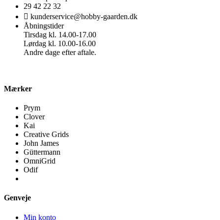
29 42 22 32
kunderservice@hobby-gaarden.dk
Åbningstider
Tirsdag kl. 14.00-17.00
Lørdag kl. 10.00-16.00
Andre dage efter aftale.
Mærker
Prym
Clover
Kai
Creative Grids
John James
Güttermann
OmniGrid
Odif
Genveje
Min konto