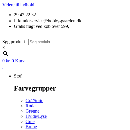
Videre til indhold
29 42 22 32
kunderservice@hobby-gaarden.dk
Gratis fragt ved køb over 599,-
Søg produkt...
×
0
kr.
0
Kurv
Stof
Farvegrupper
Grå/Sorte
Røde
Grønne
Hvide/Lyse
Gule
Brune