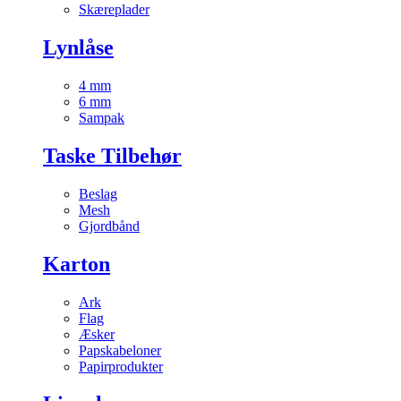
Skæreplader
Lynlåse
4 mm
6 mm
Sampak
Taske Tilbehør
Beslag
Mesh
Gjordbånd
Karton
Ark
Flag
Æsker
Papskabeloner
Papirprodukter