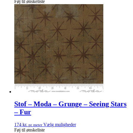
Føj til ønskeliste
Stof – Moda – Grunge – Seeing Stars
– Fur
174
kr.
Vælg muligheder
pr. meter
Føj til ønskeliste