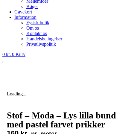
Mellemfoer
Bøger
Gavekort
Information
Fysisk butik
Om os
Kontakt os
Handelsbetingelser
Privatlivspolitik
0
kr.
0
Kurv
Loading...
Stof – Moda – Lys lilla bund
med pastel farvet prikker
160
kr.
pr. meter