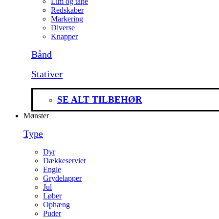
Lim og tape
Redskaber
Markering
Diverse
Knapper
Bånd
Stativer
SE ALT TILBEHØR
Mønster
Type
Dyr
Dækkeserviet
Engle
Grydelapper
Jul
Løber
Ophæng
Puder