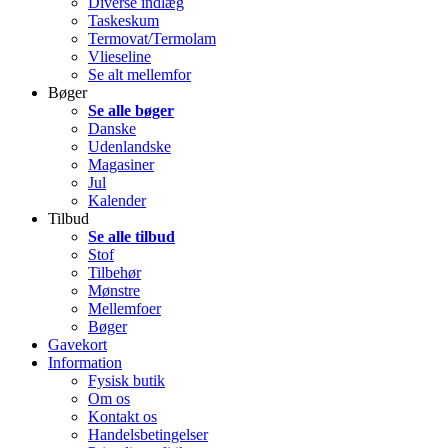
Diverse indlæg
Taskeskum
Termovat/Termolam
Vlieseline
Se alt mellemfor
Bøger
Se alle bøger
Danske
Udenlandske
Magasiner
Jul
Kalender
Tilbud
Se alle tilbud
Stof
Tilbehør
Mønstre
Mellemfoer
Bøger
Gavekort
Information
Fysisk butik
Om os
Kontakt os
Handelsbetingelser