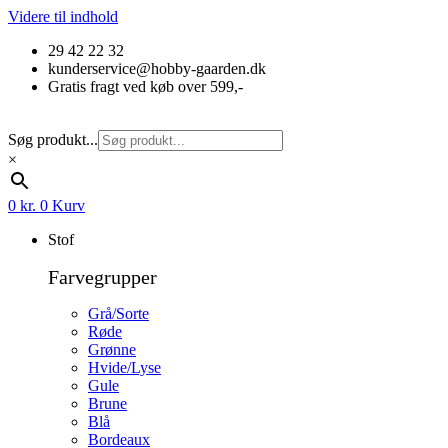
Videre til indhold
29 42 22 32
kunderservice@hobby-gaarden.dk
Gratis fragt ved køb over 599,-
Søg produkt...
×
0
kr.
0
Kurv
Stof
Farvegrupper
Grå/Sorte
Røde
Grønne
Hvide/Lyse
Gule
Brune
Blå
Bordeaux