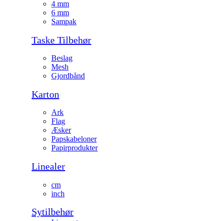
4 mm
6 mm
Sampak
Taske Tilbehør
Beslag
Mesh
Gjordbånd
Karton
Ark
Flag
Æsker
Papskabeloner
Papirprodukter
Linealer
cm
inch
Sytilbehør