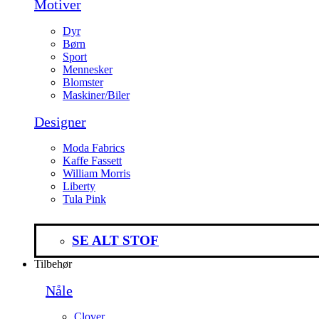
Motiver
Dyr
Børn
Sport
Mennesker
Blomster
Maskiner/Biler
Designer
Moda Fabrics
Kaffe Fassett
William Morris
Liberty
Tula Pink
SE ALT STOF
Tilbehør
Nåle
Clover