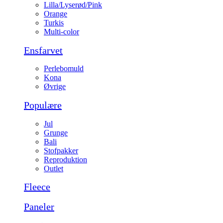
Lilla/Lyserød/Pink
Orange
Turkis
Multi-color
Ensfarvet
Perlebomuld
Kona
Øvrige
Populære
Jul
Grunge
Bali
Stofpakker
Reproduktion
Outlet
Fleece
Paneler