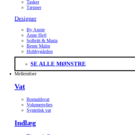
Tasker
Tæpper
Designer
By Annie
Anne Hejl
Solbritt & Maria
Bente Malm
Hobbygården
SE ALLE MØNSTRE
Mellemfoer
Vat
Bomuldsvat
Volumenvlies
Syntetisk vat
Indlæg