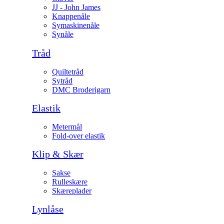
JJ - John James
Knappenåle
Symaskinenåle
Synåle
Tråd
Quiltetråd
Sytråd
DMC Broderigarn
Elastik
Metermål
Fold-over elastik
Klip & Skær
Sakse
Rulleskære
Skæreplader
Lynlåse