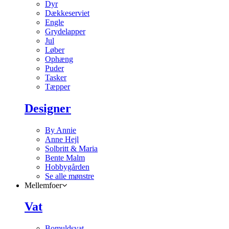
Dyr
Dækkeserviet
Engle
Grydelapper
Jul
Løber
Ophæng
Puder
Tasker
Tæpper
Designer
By Annie
Anne Hejl
Solbritt & Maria
Bente Malm
Hobbygården
Se alle mønstre
Mellemfoer
Vat
Bomuldsvat