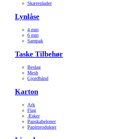
Skæreplader
Lynlåse
4 mm
6 mm
Sampak
Taske Tilbehør
Beslag
Mesh
Gjordbånd
Karton
Ark
Flag
Æsker
Papskabeloner
Papirprodukter