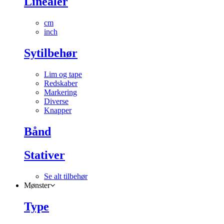
Linealer
cm
inch
Sytilbehør
Lim og tape
Redskaber
Markering
Diverse
Knapper
Bånd
Stativer
Se alt tilbehør
Mønster
Type