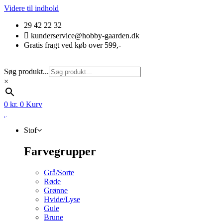
Videre til indhold
29 42 22 32
kunderservice@hobby-gaarden.dk
Gratis fragt ved køb over 599,-
Søg produkt...
×
0
kr.
0
Kurv
Stof
Farvegrupper
Grå/Sorte
Røde
Grønne
Hvide/Lyse
Gule
Brune