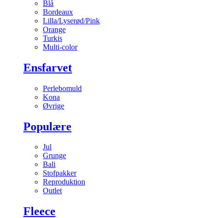
Blå
Bordeaux
Lilla/Lyserød/Pink
Orange
Turkis
Multi-color
Ensfarvet
Perlebomuld
Kona
Øvrige
Populære
Jul
Grunge
Bali
Stofpakker
Reproduktion
Outlet
Fleece