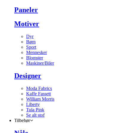
Paneler
Motiver
Dyr
Børn
Sport
Mennesker
Blomster
Maskiner/Biler
Designer
Moda Fabrics
Kaffe Fassett
William Morris
Liberty
Tula Pink
Se alt stof
Tilbehør
Nåle