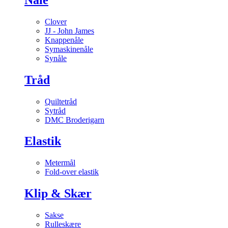
Clover
JJ - John James
Knappenåle
Symaskinenåle
Synåle
Tråd
Quiltetråd
Sytråd
DMC Broderigarn
Elastik
Metermål
Fold-over elastik
Klip & Skær
Sakse
Rulleskære