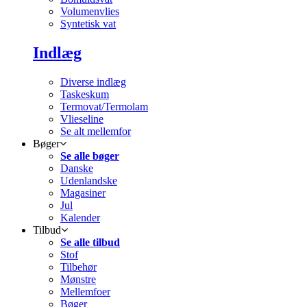
Volumenvlies
Syntetisk vat
Indlæg
Diverse indlæg
Taskeskum
Termovat/Termolam
Vlieseline
Se alt mellemfor
Bøger
Se alle bøger
Danske
Udenlandske
Magasiner
Jul
Kalender
Tilbud
Se alle tilbud
Stof
Tilbehør
Mønstre
Mellemfoer
Bøger