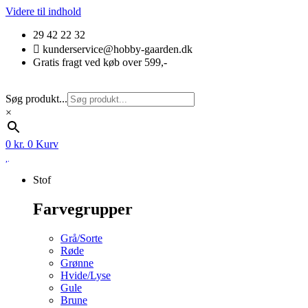
Videre til indhold
29 42 22 32
kunderservice@hobby-gaarden.dk
Gratis fragt ved køb over 599,-
Søg produkt...
×
0
kr.
0
Kurv
Stof
Farvegrupper
Grå/Sorte
Røde
Grønne
Hvide/Lyse
Gule
Brune