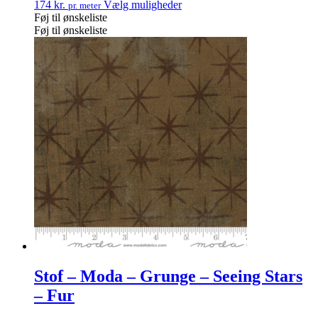
174
kr.
Vælg muligheder
pr. meter
Føj til ønskeliste
Føj til ønskeliste
Stof – Moda – Grunge – Seeing Stars
– Fur