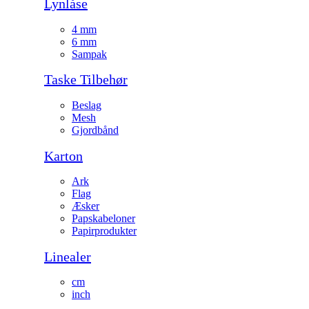
Lynlåse
4 mm
6 mm
Sampak
Taske Tilbehør
Beslag
Mesh
Gjordbånd
Karton
Ark
Flag
Æsker
Papskabeloner
Papirprodukter
Linealer
cm
inch