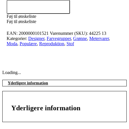
Tilføj til kurv
Føj til ønskeliste
Føj til ønskeliste
EAN:
2000000101521
Varenummer (SKU):
44225 13
Kategorier:
Designer
,
Farvegrupper
,
Grønne
,
Metervarer
,
Moda
,
Populære
,
Reproduktion
,
Stof
Loading...
Yderligere information
Yderligere information