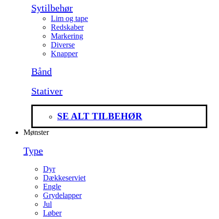
Sytilbehør
Lim og tape
Redskaber
Markering
Diverse
Knapper
Bånd
Stativer
SE ALT TILBEHØR
Mønster
Type
Dyr
Dækkeserviet
Engle
Grydelapper
Jul
Løber