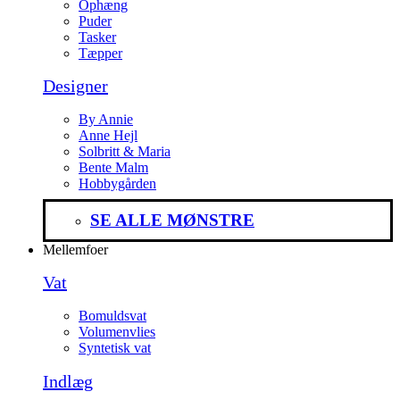
Ophæng
Puder
Tasker
Tæpper
Designer
By Annie
Anne Hejl
Solbritt & Maria
Bente Malm
Hobbygården
SE ALLE MØNSTRE
Mellemfoer
Vat
Bomuldsvat
Volumenvlies
Syntetisk vat
Indlæg