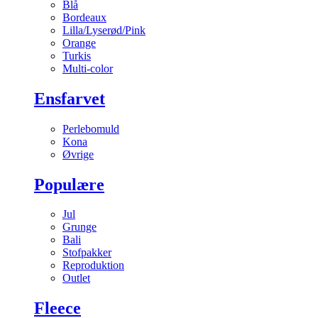
Blå
Bordeaux
Lilla/Lyserød/Pink
Orange
Turkis
Multi-color
Ensfarvet
Perlebomuld
Kona
Øvrige
Populære
Jul
Grunge
Bali
Stofpakker
Reproduktion
Outlet
Fleece