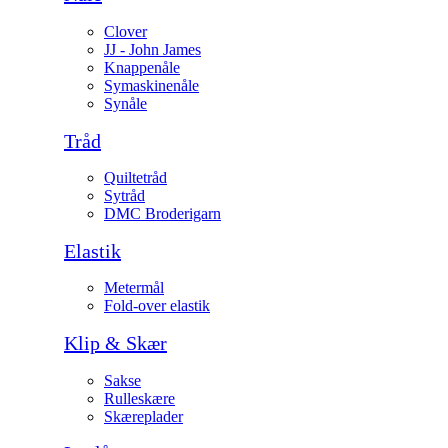
Clover
JJ - John James
Knappenåle
Symaskinenåle
Synåle
Tråd
Quiltetråd
Sytråd
DMC Broderigarn
Elastik
Metermål
Fold-over elastik
Klip & Skær
Sakse
Rulleskære
Skæreplader