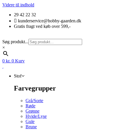
Videre til indhold
29 42 22 32
kunderservice@hobby-gaarden.dk
Gratis fragt ved køb over 599,-
Søg produkt...
×
0
kr.
0
Kurv
Stof
Farvegrupper
Grå/Sorte
Røde
Grønne
Hvide/Lyse
Gule
Brune