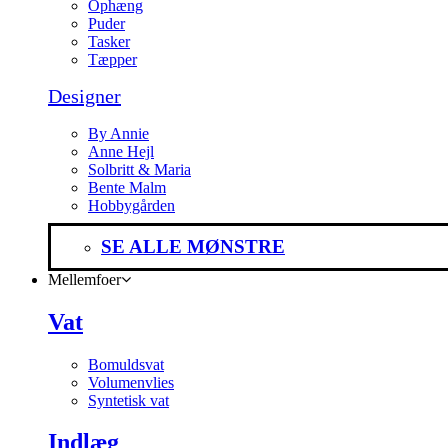
Ophæng
Puder
Tasker
Tæpper
Designer
By Annie
Anne Hejl
Solbritt & Maria
Bente Malm
Hobbygården
SE ALLE MØNSTRE
Mellemfoer
Vat
Bomuldsvat
Volumenvlies
Syntetisk vat
Indlæg