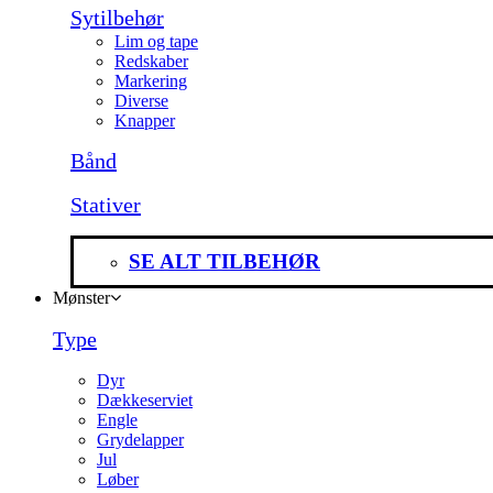
Sytilbehør
Lim og tape
Redskaber
Markering
Diverse
Knapper
Bånd
Stativer
SE ALT TILBEHØR
Mønster
Type
Dyr
Dækkeserviet
Engle
Grydelapper
Jul
Løber