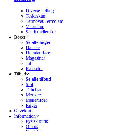
Diverse indlæg
Taskeskum
Termovat/Termolam
Vlieseline
Se alt mellemfor
Bøger
Se alle bøger
Danske
Udenlandske
Magasiner
Jul
Kalender
Tilbud
Se alle tilbud
Stof
Tilbehør
Mønstre
Mellemfoer
Bøger
Gavekort
Information
Fysisk butik
Om os