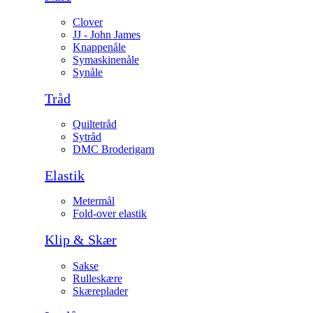
Clover
JJ - John James
Knappenåle
Symaskinenåle
Synåle
Tråd
Quiltetråd
Sytråd
DMC Broderigarn
Elastik
Metermål
Fold-over elastik
Klip & Skær
Sakse
Rulleskære
Skæreplader