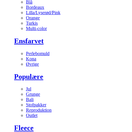
Blå
Bordeaux
Lilla/Lyserød/Pink
Orange
Turkis
Multi-color
Ensfarvet
Perlebomuld
Kona
Øvrige
Populære
Jul
Grunge
Bali
Stofpakker
Reproduktion
Outlet
Fleece