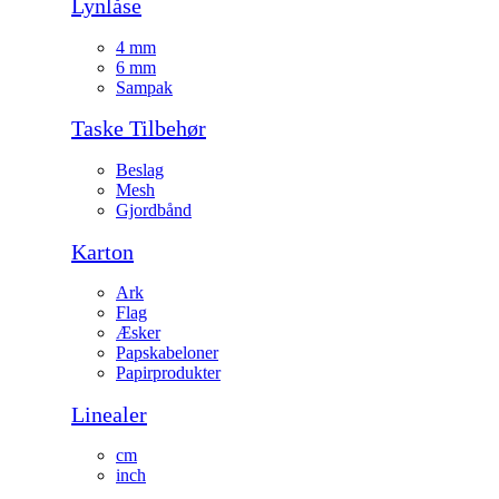
Lynlåse
4 mm
6 mm
Sampak
Taske Tilbehør
Beslag
Mesh
Gjordbånd
Karton
Ark
Flag
Æsker
Papskabeloner
Papirprodukter
Linealer
cm
inch