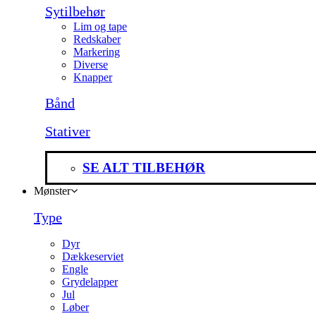
Sytilbehør
Lim og tape
Redskaber
Markering
Diverse
Knapper
Bånd
Stativer
SE ALT TILBEHØR
Mønster
Type
Dyr
Dækkeserviet
Engle
Grydelapper
Jul
Løber