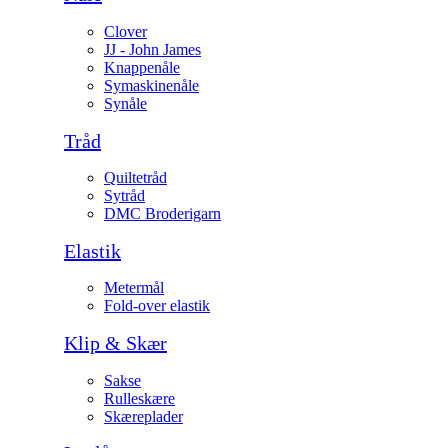
Clover
JJ - John James
Knappenåle
Symaskinenåle
Synåle
Tråd
Quiltetråd
Sytråd
DMC Broderigarn
Elastik
Metermål
Fold-over elastik
Klip & Skær
Sakse
Rulleskære
Skæreplader