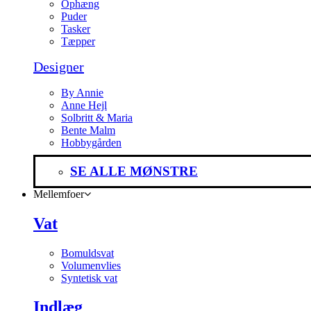
Ophæng
Puder
Tasker
Tæpper
Designer
By Annie
Anne Hejl
Solbritt & Maria
Bente Malm
Hobbygården
SE ALLE MØNSTRE
Mellemfoer
Vat
Bomuldsvat
Volumenvlies
Syntetisk vat
Indlæg