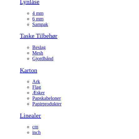
Lynlåse
4 mm
6 mm
Sampak
Taske Tilbehør
Beslag
Mesh
Gjordbånd
Karton
Ark
Flag
Æsker
Papskabeloner
Papirprodukter
Linealer
cm
inch