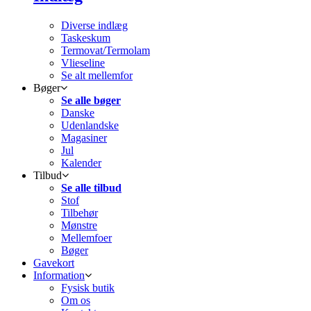
Diverse indlæg
Taskeskum
Termovat/Termolam
Vlieseline
Se alt mellemfor
Bøger
Se alle bøger
Danske
Udenlandske
Magasiner
Jul
Kalender
Tilbud
Se alle tilbud
Stof
Tilbehør
Mønstre
Mellemfoer
Bøger
Gavekort
Information
Fysisk butik
Om os