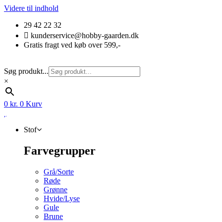
Videre til indhold
29 42 22 32
kunderservice@hobby-gaarden.dk
Gratis fragt ved køb over 599,-
Søg produkt...
×
0
kr.
0
Kurv
Stof
Farvegrupper
Grå/Sorte
Røde
Grønne
Hvide/Lyse
Gule
Brune