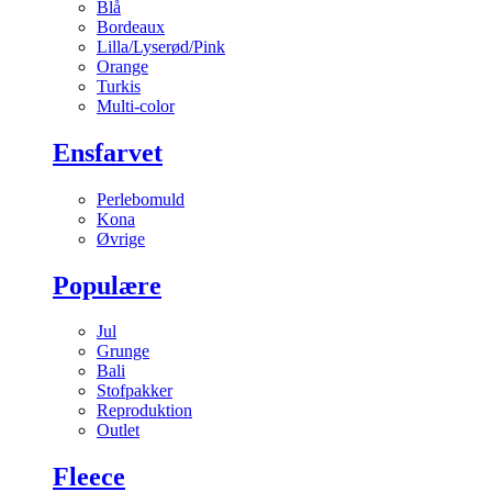
Blå
Bordeaux
Lilla/Lyserød/Pink
Orange
Turkis
Multi-color
Ensfarvet
Perlebomuld
Kona
Øvrige
Populære
Jul
Grunge
Bali
Stofpakker
Reproduktion
Outlet
Fleece