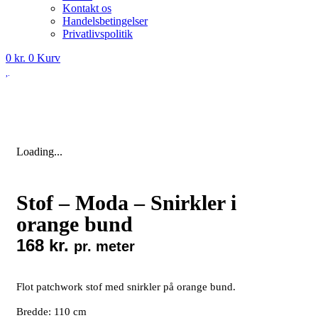
Kontakt os
Handelsbetingelser
Privatlivspolitik
0
kr.
0
Kurv
Loading...
Stof – Moda – Snirkler i
orange bund
168
kr.
pr. meter
Flot patchwork stof med snirkler på orange bund.
Bredde: 110 cm