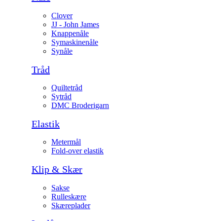
Clover
JJ - John James
Knappenåle
Symaskinenåle
Synåle
Tråd
Quiltetråd
Sytråd
DMC Broderigarn
Elastik
Metermål
Fold-over elastik
Klip & Skær
Sakse
Rulleskære
Skæreplader