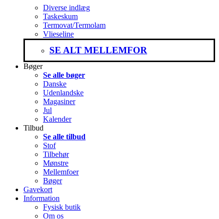
Diverse indlæg
Taskeskum
Termovat/Termolam
Vlieseline
SE ALT MELLEMFOR
Bøger
Se alle bøger
Danske
Udenlandske
Magasiner
Jul
Kalender
Tilbud
Se alle tilbud
Stof
Tilbehør
Mønstre
Mellemfoer
Bøger
Gavekort
Information
Fysisk butik
Om os