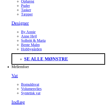
Ophæng
Puder
Tasker
Tæpper
Designer
By Annie
Anne Hejl
Solbritt & Maria
Bente Malm
Hobbygården
SE ALLE MØNSTRE
Mellemfoer
Vat
Bomuldsvat
Volumenvlies
Syntetisk vat
Indlæg