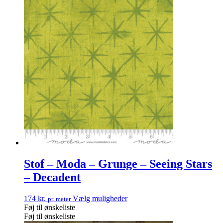
Stof – Moda – Grunge – Seeing Stars
– Decadent
174
kr.
Vælg muligheder
pr. meter
Føj til ønskeliste
Føj til ønskeliste