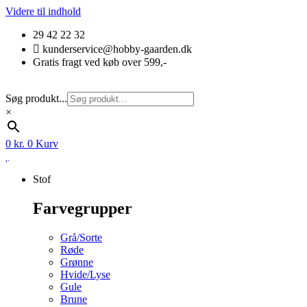
Videre til indhold
29 42 22 32
kunderservice@hobby-gaarden.dk
Gratis fragt ved køb over 599,-
Søg produkt...
×
0
kr.
0
Kurv
Stof
Farvegrupper
Grå/Sorte
Røde
Grønne
Hvide/Lyse
Gule
Brune