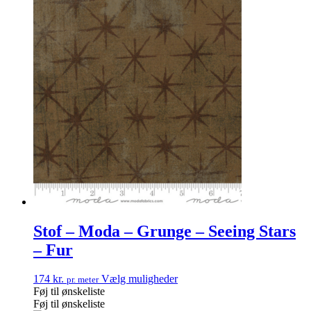
Stof – Moda – Grunge – Seeing Stars
– Fur
174
kr.
Vælg muligheder
pr. meter
Føj til ønskeliste
Føj til ønskeliste