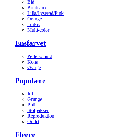
Blå
Bordeaux
Lilla/Lyserød/Pink
Orange
Turkis
Multi-color
Ensfarvet
Perlebomuld
Kona
Øvrige
Populære
Jul
Grunge
Bali
Stofpakker
Reproduktion
Outlet
Fleece