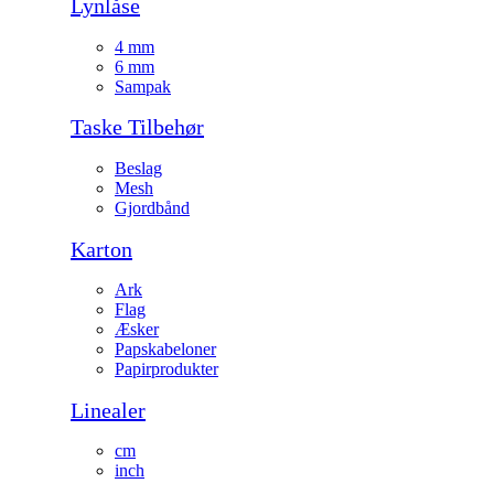
Lynlåse
4 mm
6 mm
Sampak
Taske Tilbehør
Beslag
Mesh
Gjordbånd
Karton
Ark
Flag
Æsker
Papskabeloner
Papirprodukter
Linealer
cm
inch