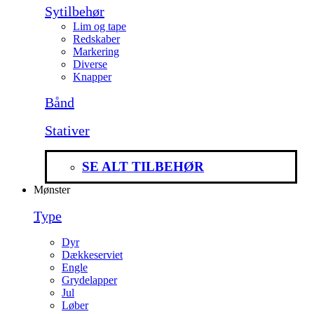
Sytilbehør
Lim og tape
Redskaber
Markering
Diverse
Knapper
Bånd
Stativer
SE ALT TILBEHØR
Mønster
Type
Dyr
Dækkeserviet
Engle
Grydelapper
Jul
Løber