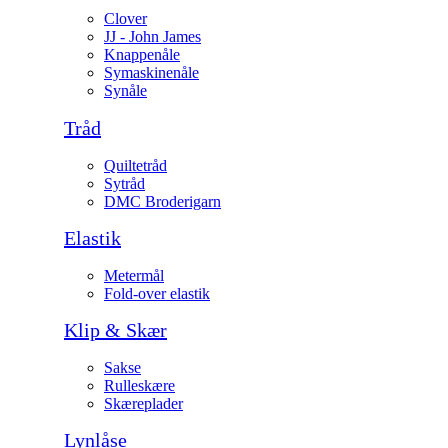
Clover
JJ - John James
Knappenåle
Symaskinenåle
Synåle
Tråd
Quiltetråd
Sytråd
DMC Broderigarn
Elastik
Metermål
Fold-over elastik
Klip & Skær
Sakse
Rulleskære
Skæreplader
Lynlåse