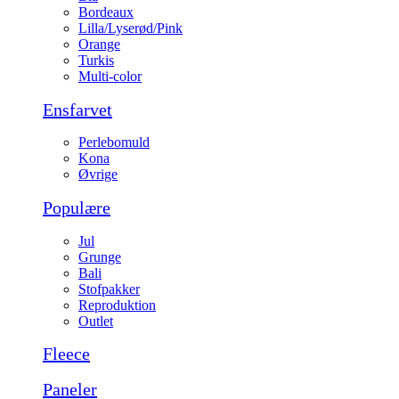
Bordeaux
Lilla/Lyserød/Pink
Orange
Turkis
Multi-color
Ensfarvet
Perlebomuld
Kona
Øvrige
Populære
Jul
Grunge
Bali
Stofpakker
Reproduktion
Outlet
Fleece
Paneler