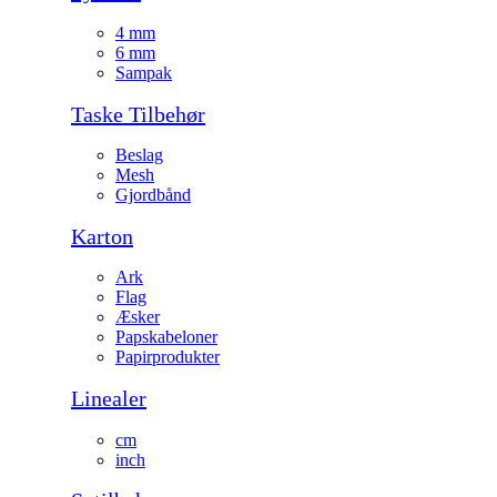
4 mm
6 mm
Sampak
Taske Tilbehør
Beslag
Mesh
Gjordbånd
Karton
Ark
Flag
Æsker
Papskabeloner
Papirprodukter
Linealer
cm
inch