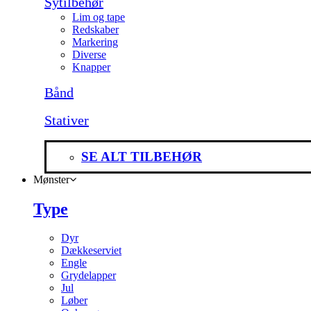
Sytilbehør
Lim og tape
Redskaber
Markering
Diverse
Knapper
Bånd
Stativer
SE ALT TILBEHØR
Mønster
Type
Dyr
Dækkeserviet
Engle
Grydelapper
Jul
Løber