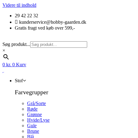
Videre til indhold
29 42 22 32
kunderservice@hobby-gaarden.dk
Gratis fragt ved køb over 599,-
Søg produkt...
×
0
kr.
0
Kurv
Stof
Farvegrupper
Grå/Sorte
Røde
Grønne
Hvide/Lyse
Gule
Brune
Blå