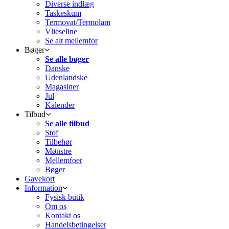
Diverse indlæg
Taskeskum
Termovat/Termolam
Vlieseline
Se alt mellemfor
Bøger
Se alle bøger
Danske
Udenlandske
Magasiner
Jul
Kalender
Tilbud
Se alle tilbud
Stof
Tilbehør
Mønstre
Mellemfoer
Bøger
Gavekort
Information
Fysisk butik
Om os
Kontakt os
Handelsbetingelser