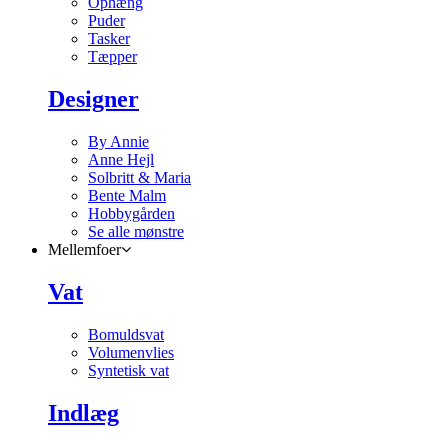
Ophæng
Puder
Tasker
Tæpper
Designer
By Annie
Anne Hejl
Solbritt & Maria
Bente Malm
Hobbygården
Se alle mønstre
Mellemfoer
Vat
Bomuldsvat
Volumenvlies
Syntetisk vat
Indlæg