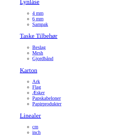
Lynlåse
4 mm
6 mm
Sampak
Taske Tilbehør
Beslag
Mesh
Gjordbånd
Karton
Ark
Flag
Æsker
Papskabeloner
Papirprodukter
Linealer
cm
inch