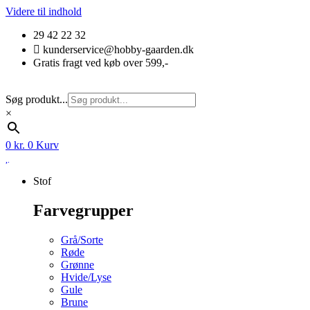
Videre til indhold
29 42 22 32
kunderservice@hobby-gaarden.dk
Gratis fragt ved køb over 599,-
Søg produkt...
×
0
kr.
0
Kurv
Stof
Farvegrupper
Grå/Sorte
Røde
Grønne
Hvide/Lyse
Gule
Brune