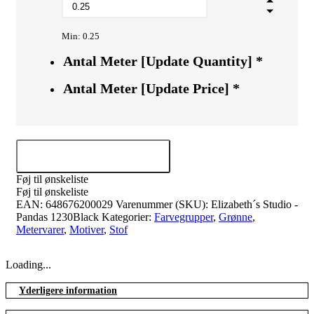
Min: 0.25
Antal Meter [Update Quantity]
*
Antal Meter [Update Price]
*
Tilføj til kurv
Føj til ønskeliste
Føj til ønskeliste
EAN:
648676200029
Varenummer (SKU):
Elizabeth´s Studio -
Pandas 1230Black
Kategorier:
Farvegrupper
,
Grønne
,
Metervarer
,
Motiver
,
Stof
Loading...
Yderligere information