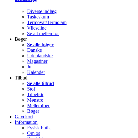
Diverse indlæg
Taskeskum
Termovat/Termolam
Vlieseline
Se alt mellemfor
Bøger
Se alle bøger
Danske
Udenlandske
Magasiner
Jul
Kalender
Tilbud
Se alle tilbud
Stof
Tilbehør
Mønstre
Mellemfoer
Bøger
Gavekort
Information
Fysisk butik
Om os