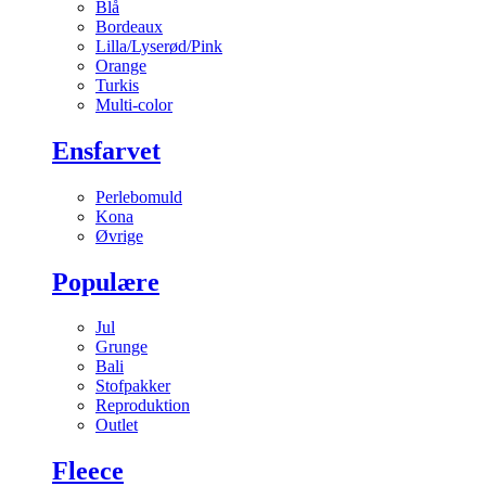
Blå
Bordeaux
Lilla/Lyserød/Pink
Orange
Turkis
Multi-color
Ensfarvet
Perlebomuld
Kona
Øvrige
Populære
Jul
Grunge
Bali
Stofpakker
Reproduktion
Outlet
Fleece