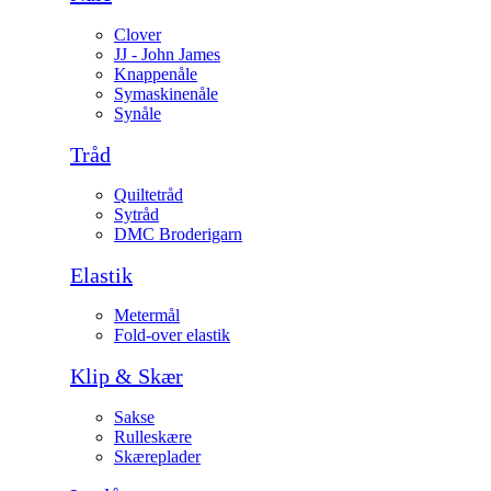
Clover
JJ - John James
Knappenåle
Symaskinenåle
Synåle
Tråd
Quiltetråd
Sytråd
DMC Broderigarn
Elastik
Metermål
Fold-over elastik
Klip & Skær
Sakse
Rulleskære
Skæreplader