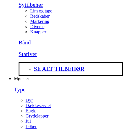
Sytilbehør
Lim og tape
Redskaber
Markering
Diverse
Knapper
Bånd
Stativer
SE ALT TILBEHØR
Mønster
Type
Dyr
Dækkeserviet
Engle
Grydelapper
Jul
Løber