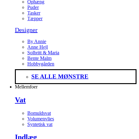
Ophæng
Puder
Tasker
Tæpper
Designer
By Annie
Anne Hejl
Solbritt & Maria
Bente Malm
Hobbygården
SE ALLE MØNSTRE
Mellemfoer
Vat
Bomuldsvat
Volumenvlies
Syntetisk vat
Indlæg