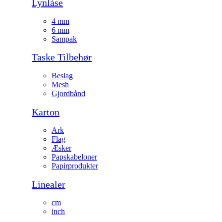
Lynlåse
4 mm
6 mm
Sampak
Taske Tilbehør
Beslag
Mesh
Gjordbånd
Karton
Ark
Flag
Æsker
Papskabeloner
Papirprodukter
Linealer
cm
inch