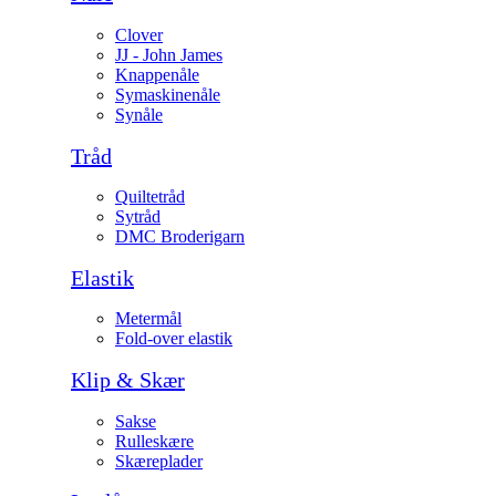
Clover
JJ - John James
Knappenåle
Symaskinenåle
Synåle
Tråd
Quiltetråd
Sytråd
DMC Broderigarn
Elastik
Metermål
Fold-over elastik
Klip & Skær
Sakse
Rulleskære
Skæreplader