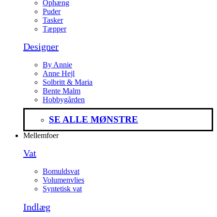
Ophæng
Puder
Tasker
Tæpper
Designer
By Annie
Anne Hejl
Solbritt & Maria
Bente Malm
Hobbygården
SE ALLE MØNSTRE
Mellemfoer
Vat
Bomuldsvat
Volumenvlies
Syntetisk vat
Indlæg