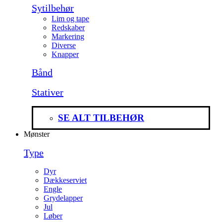
Sytilbehør
Lim og tape
Redskaber
Markering
Diverse
Knapper
Bånd
Stativer
SE ALT TILBEHØR
Mønster
Type
Dyr
Dækkeserviet
Engle
Grydelapper
Jul
Løber