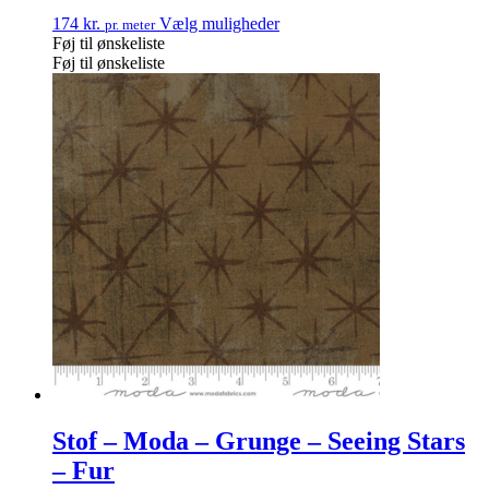
174
kr.
Vælg muligheder
pr. meter
Føj til ønskeliste
Føj til ønskeliste
Stof – Moda – Grunge – Seeing Stars
– Fur