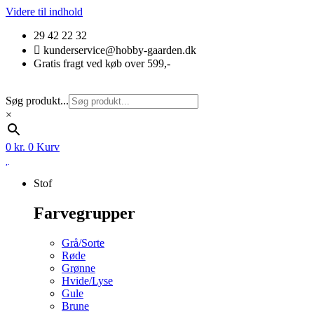
Videre til indhold
29 42 22 32
kunderservice@hobby-gaarden.dk
Gratis fragt ved køb over 599,-
Søg produkt...
×
0
kr.
0
Kurv
Stof
Farvegrupper
Grå/Sorte
Røde
Grønne
Hvide/Lyse
Gule
Brune