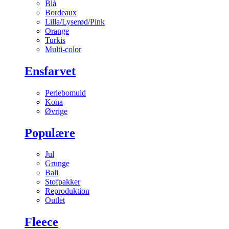
Blå
Bordeaux
Lilla/Lyserød/Pink
Orange
Turkis
Multi-color
Ensfarvet
Perlebomuld
Kona
Øvrige
Populære
Jul
Grunge
Bali
Stofpakker
Reproduktion
Outlet
Fleece