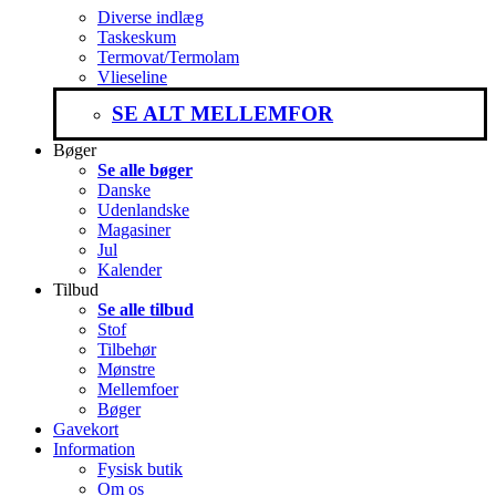
Diverse indlæg
Taskeskum
Termovat/Termolam
Vlieseline
SE ALT MELLEMFOR
Bøger
Se alle bøger
Danske
Udenlandske
Magasiner
Jul
Kalender
Tilbud
Se alle tilbud
Stof
Tilbehør
Mønstre
Mellemfoer
Bøger
Gavekort
Information
Fysisk butik
Om os