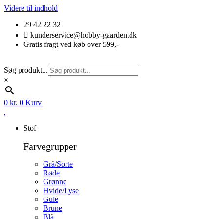
Videre til indhold
29 42 22 32
kunderservice@hobby-gaarden.dk
Gratis fragt ved køb over 599,-
Søg produkt...
×
0
kr.
0
Kurv
Stof
Farvegrupper
Grå/Sorte
Røde
Grønne
Hvide/Lyse
Gule
Brune
Blå