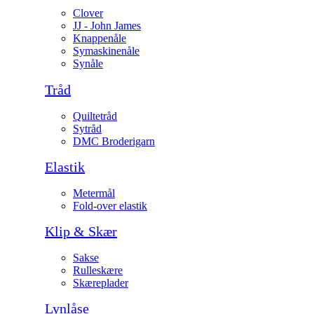
Clover
JJ - John James
Knappenåle
Symaskinenåle
Synåle
Tråd
Quiltetråd
Sytråd
DMC Broderigarn
Elastik
Metermål
Fold-over elastik
Klip & Skær
Sakse
Rulleskære
Skæreplader
Lynlåse