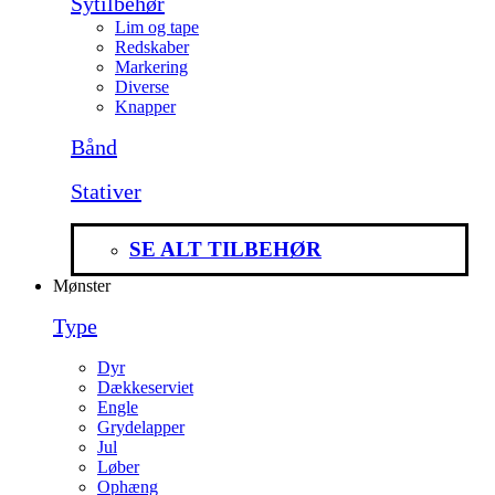
Sytilbehør
Lim og tape
Redskaber
Markering
Diverse
Knapper
Bånd
Stativer
SE ALT TILBEHØR
Mønster
Type
Dyr
Dækkeserviet
Engle
Grydelapper
Jul
Løber
Ophæng