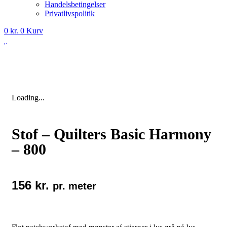
Handelsbetingelser
Privatlivspolitik
0
kr.
0
Kurv
Loading...
Stof – Quilters Basic Harmony
– 800
156
kr.
pr. meter
Flot patchworkstof med mønster af stjerner i lys grå på lys