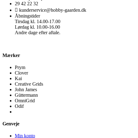
29 42 22 32
kunderservice@hobby-gaarden.dk
Åbningstider
Tirsdag kl. 14.00-17.00
Lørdag kl. 10.00-16.00
Andre dage efter aftale.
Mærker
Prym
Clover
Kai
Creative Grids
John James
Güttermann
OmniGrid
Odif
Genveje
Min konto