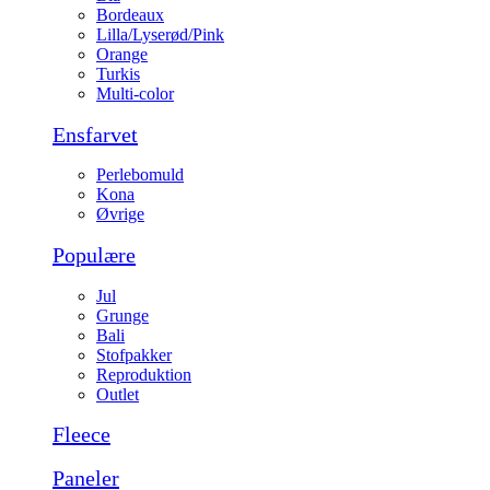
Bordeaux
Lilla/Lyserød/Pink
Orange
Turkis
Multi-color
Ensfarvet
Perlebomuld
Kona
Øvrige
Populære
Jul
Grunge
Bali
Stofpakker
Reproduktion
Outlet
Fleece
Paneler