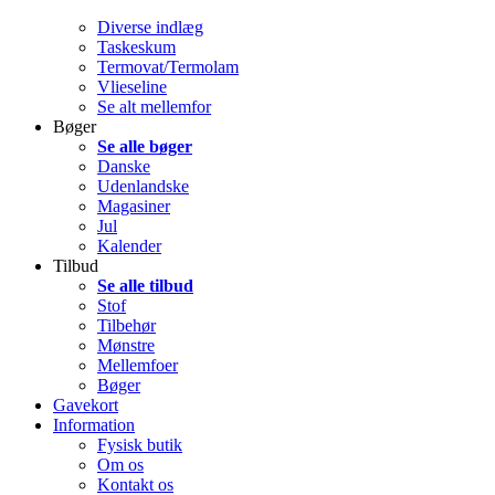
Diverse indlæg
Taskeskum
Termovat/Termolam
Vlieseline
Se alt mellemfor
Bøger
Se alle bøger
Danske
Udenlandske
Magasiner
Jul
Kalender
Tilbud
Se alle tilbud
Stof
Tilbehør
Mønstre
Mellemfoer
Bøger
Gavekort
Information
Fysisk butik
Om os
Kontakt os