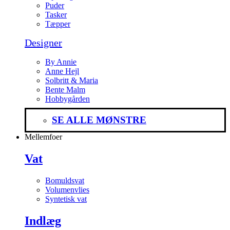
Puder
Tasker
Tæpper
Designer
By Annie
Anne Hejl
Solbritt & Maria
Bente Malm
Hobbygården
SE ALLE MØNSTRE
Mellemfoer
Vat
Bomuldsvat
Volumenvlies
Syntetisk vat
Indlæg