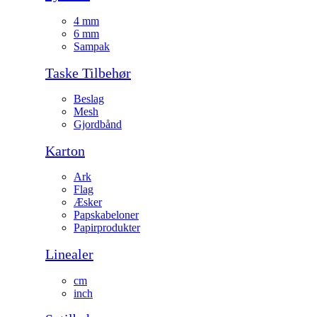
4 mm
6 mm
Sampak
Taske Tilbehør
Beslag
Mesh
Gjordbånd
Karton
Ark
Flag
Æsker
Papskabeloner
Papirprodukter
Linealer
cm
inch