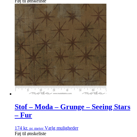
Føj til ønskeliste
Stof – Moda – Grunge – Seeing Stars
– Fur
174
kr.
Vælg muligheder
pr. meter
Føj til ønskeliste