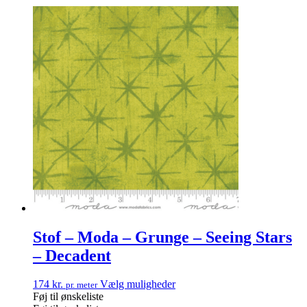
Stof – Moda – Grunge – Seeing Stars
– Decadent
174
kr.
Vælg muligheder
pr. meter
Føj til ønskeliste