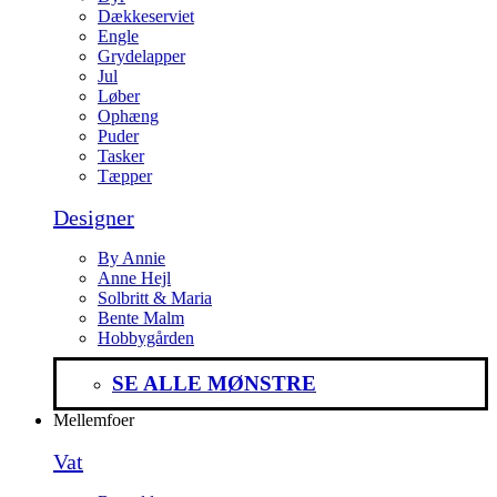
Dækkeserviet
Engle
Grydelapper
Jul
Løber
Ophæng
Puder
Tasker
Tæpper
Designer
By Annie
Anne Hejl
Solbritt & Maria
Bente Malm
Hobbygården
SE ALLE MØNSTRE
Mellemfoer
Vat