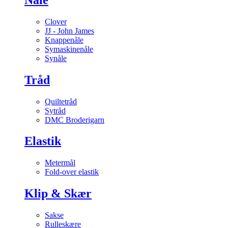
Clover
JJ - John James
Knappenåle
Symaskinenåle
Synåle
Tråd
Quiltetråd
Sytråd
DMC Broderigarn
Elastik
Metermål
Fold-over elastik
Klip & Skær
Sakse
Rulleskære