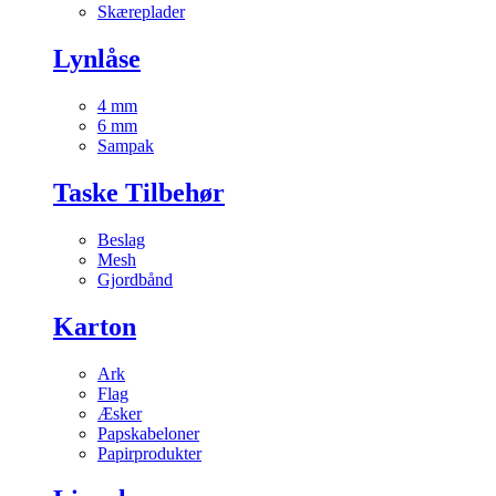
Skæreplader
Lynlåse
4 mm
6 mm
Sampak
Taske Tilbehør
Beslag
Mesh
Gjordbånd
Karton
Ark
Flag
Æsker
Papskabeloner
Papirprodukter