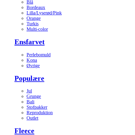
Blå
Bordeaux
Lilla/Lyserød/Pink
Orange
Turkis
Multi-color
Ensfarvet
Perlebomuld
Kona
Øvrige
Populære
Jul
Grunge
Bali
Stofpakker
Reproduktion
Outlet
Fleece