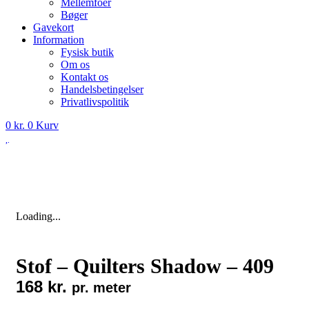
Mellemfoer
Bøger
Gavekort
Information
Fysisk butik
Om os
Kontakt os
Handelsbetingelser
Privatlivspolitik
0
kr.
0
Kurv
Loading...
Stof – Quilters Shadow – 409
168
kr.
pr. meter