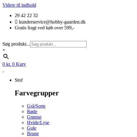
Videre til indhold
29 42 22 32
kunderservice@hobby-gaarden.dk
Gratis fragt ved køb over 599,-
Søg produkt...
×
0
kr.
0
Kurv
Stof
Farvegrupper
Grå/Sorte
Røde
Grønne
Hvide/Lyse
Gule
Brune