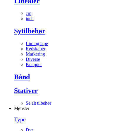
Linealer
cm
inch
Sytilbehør
Lim og tape
Redskaber
Markering
Diverse
Knapper
Bånd
Stativer
Se alt tilbehør
Mønster
Type
Dyr