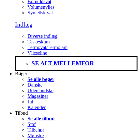
Bomuldsvat
Volumenvlies
Syntetisk vat
Indlæg
Diverse indlæg
Taskeskum
Termovat/Termolam
Vlieseline
SE ALT MELLEMFOR
Bøger
Se alle bøger
Danske
Udenlandske
Magasiner
Jul
Kalender
Tilbud
Se alle tilbud
Stof
Tilbehør
Mønstre