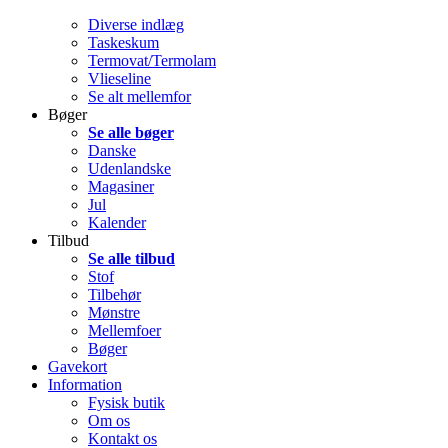
Diverse indlæg
Taskeskum
Termovat/Termolam
Vlieseline
Se alt mellemfor
Bøger
Se alle bøger
Danske
Udenlandske
Magasiner
Jul
Kalender
Tilbud
Se alle tilbud
Stof
Tilbehør
Mønstre
Mellemfoer
Bøger
Gavekort
Information
Fysisk butik
Om os
Kontakt os