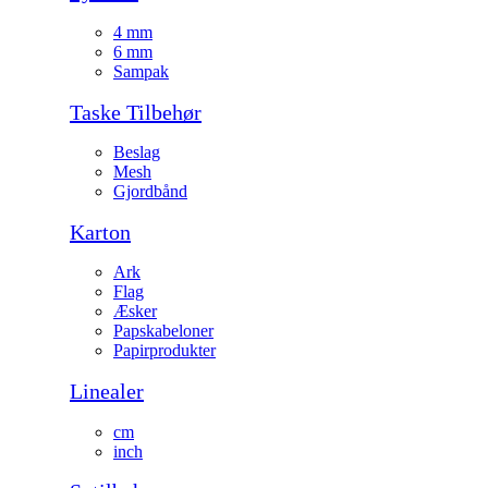
4 mm
6 mm
Sampak
Taske Tilbehør
Beslag
Mesh
Gjordbånd
Karton
Ark
Flag
Æsker
Papskabeloner
Papirprodukter
Linealer
cm
inch