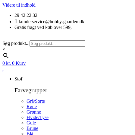
Videre til indhold
29 42 22 32
kunderservice@hobby-gaarden.dk
Gratis fragt ved køb over 599,-
Søg produkt...
×
0
kr.
0
Kurv
Stof
Farvegrupper
Grå/Sorte
Røde
Grønne
Hvide/Lyse
Gule
Brune
Blå