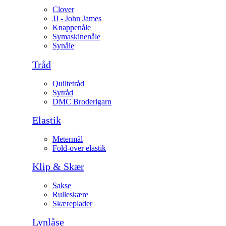
Clover
JJ - John James
Knappenåle
Symaskinenåle
Synåle
Tråd
Quiltetråd
Sytråd
DMC Broderigarn
Elastik
Metermål
Fold-over elastik
Klip & Skær
Sakse
Rulleskære
Skæreplader
Lynlåse