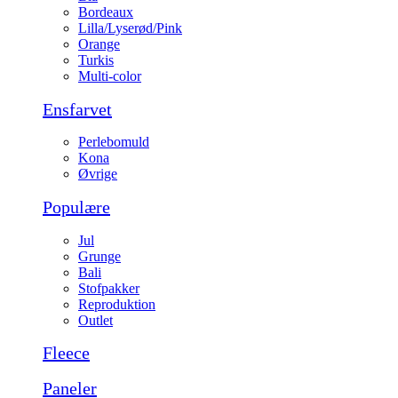
Bordeaux
Lilla/Lyserød/Pink
Orange
Turkis
Multi-color
Ensfarvet
Perlebomuld
Kona
Øvrige
Populære
Jul
Grunge
Bali
Stofpakker
Reproduktion
Outlet
Fleece
Paneler