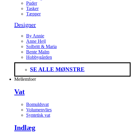
Puder
Tasker
Tæpper
Designer
By Annie
Anne Hejl
Solbritt & Maria
Bente Malm
Hobbygården
SE ALLE MØNSTRE
Mellemfoer
Vat
Bomuldsvat
Volumenvlies
Syntetisk vat
Indlæg