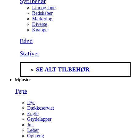
Sytilbehør
Lim og tape
Redskaber
Markering
Diverse
Knapper
Bånd
Stativer
SE ALT TILBEHØR
Mønster
Type
Dyr
Dækkeserviet
Engle
Grydelapper
Jul
Løber
Ophæng