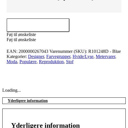
Tilføj til kurv
Føj til ønskeliste
Føj til ønskeliste
EAN:
2000000267043
Varenummer (SKU):
R101248D - Blue
Kategorier:
Designer
,
Farvegrupper
,
Hvide/Lyse
,
Metervarer
,
Moda
,
Populære
,
Reproduktion
,
Stof
Loading...
Yderligere information
Yderligere information