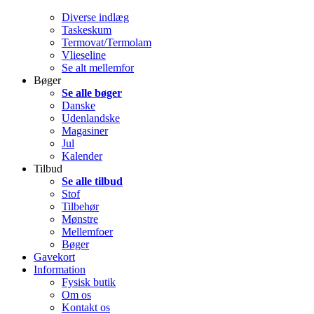
Diverse indlæg
Taskeskum
Termovat/Termolam
Vlieseline
Se alt mellemfor
Bøger
Se alle bøger
Danske
Udenlandske
Magasiner
Jul
Kalender
Tilbud
Se alle tilbud
Stof
Tilbehør
Mønstre
Mellemfoer
Bøger
Gavekort
Information
Fysisk butik
Om os
Kontakt os