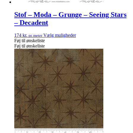
Stof – Moda – Grunge – Seeing Stars
– Decadent
174
kr.
Vælg muligheder
pr. meter
Føj til ønskeliste
Føj til ønskeliste