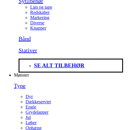
Sytilbehør
Lim og tape
Redskaber
Markering
Diverse
Knapper
Bånd
Stativer
SE ALT TILBEHØR
Mønster
Type
Dyr
Dækkeserviet
Engle
Grydelapper
Jul
Løber
Ophæng