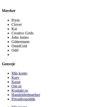
Mærker
Prym
Clover
Kai
Creative Grids
John James
Güttermann
OmniGrid
Odif
Genveje
Min konto
Kurv
Kasse
Om os
Kontakt os
Handelsbetingelser
Privatlivspolitik