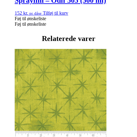
Spraylim – Odif 505 (500 ml)
152
kr.
Tilføj til kurv
pr. dåse
Føj til ønskeliste
Føj til ønskeliste
Relaterede varer