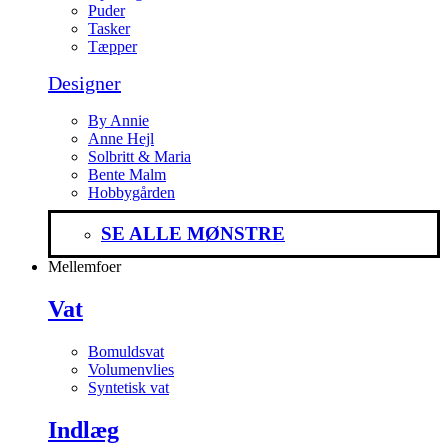
Puder
Tasker
Tæpper
Designer
By Annie
Anne Hejl
Solbritt & Maria
Bente Malm
Hobbygården
SE ALLE MØNSTRE
Mellemfoer
Vat
Bomuldsvat
Volumenvlies
Syntetisk vat
Indlæg