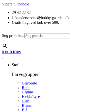
Videre til indhold
29 42 22 32
kunderservice@hobby-gaarden.dk
Gratis fragt ved køb over 599,-
Søg produkt...
×
0
kr.
0
Kurv
Stof
Farvegrupper
Grå/Sorte
Røde
Grønne
Hvide/Lyse
Gule
Brune
Blå