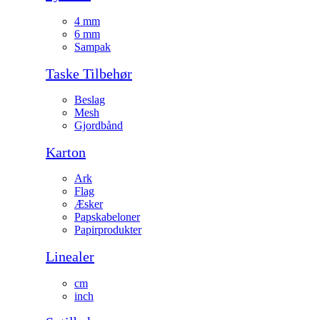
4 mm
6 mm
Sampak
Taske Tilbehør
Beslag
Mesh
Gjordbånd
Karton
Ark
Flag
Æsker
Papskabeloner
Papirprodukter
Linealer
cm
inch