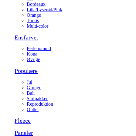
Bordeaux
Lilla/Lyserød/Pink
Orange
Turkis
Multi-color
Ensfarvet
Perlebomuld
Kona
Øvrige
Populære
Jul
Grunge
Bali
Stofpakker
Reproduktion
Outlet
Fleece
Paneler