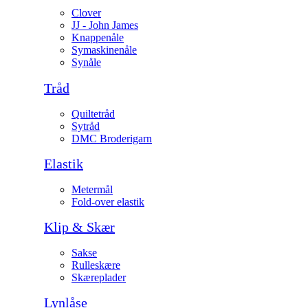
Clover
JJ - John James
Knappenåle
Symaskinenåle
Synåle
Tråd
Quiltetråd
Sytråd
DMC Broderigarn
Elastik
Metermål
Fold-over elastik
Klip & Skær
Sakse
Rulleskære
Skæreplader
Lynlåse