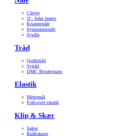
Clover
JJ - John James
Knappenåle
Symaskinenåle
Synåle
Tråd
Quiltetråd
Sytråd
DMC Broderigarn
Elastik
Metermål
Fold-over elastik
Klip & Skær
Sakse
Rulleskære