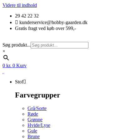
Videre til indhold
29 42 22 32
kunderservice@hobby-gaarden.dk
Gratis fragt ved køb over 599,-
Søg produkt...
×
0
kr.
0
Kurv
Stof
Farvegrupper
Grå/Sorte
Røde
Grønne
Hvide/Lyse
Gule
Brune