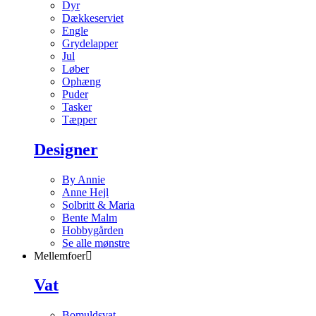
Dyr
Dækkeserviet
Engle
Grydelapper
Jul
Løber
Ophæng
Puder
Tasker
Tæpper
Designer
By Annie
Anne Hejl
Solbritt & Maria
Bente Malm
Hobbygården
Se alle mønstre
Mellemfoer
Vat
Bomuldsvat