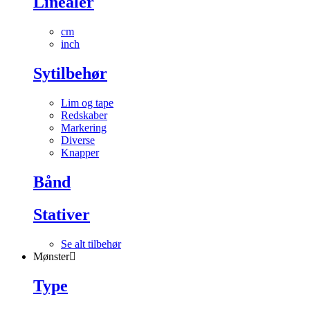
Linealer
cm
inch
Sytilbehør
Lim og tape
Redskaber
Markering
Diverse
Knapper
Bånd
Stativer
Se alt tilbehør
Mønster
Type