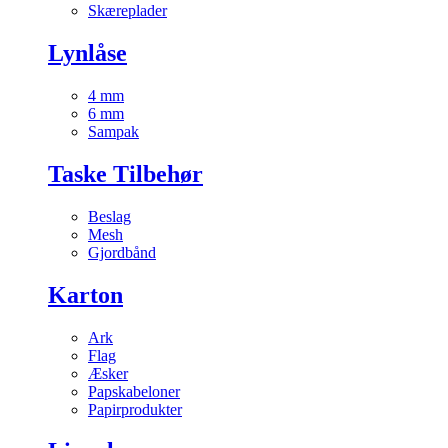
Skæreplader
Lynlåse
4 mm
6 mm
Sampak
Taske Tilbehør
Beslag
Mesh
Gjordbånd
Karton
Ark
Flag
Æsker
Papskabeloner
Papirprodukter