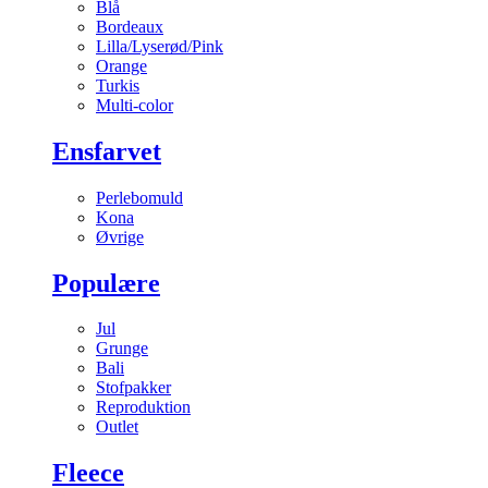
Blå
Bordeaux
Lilla/Lyserød/Pink
Orange
Turkis
Multi-color
Ensfarvet
Perlebomuld
Kona
Øvrige
Populære
Jul
Grunge
Bali
Stofpakker
Reproduktion
Outlet
Fleece