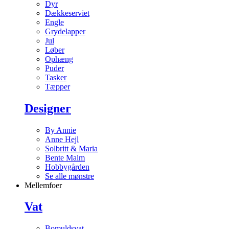
Dyr
Dækkeserviet
Engle
Grydelapper
Jul
Løber
Ophæng
Puder
Tasker
Tæpper
Designer
By Annie
Anne Hejl
Solbritt & Maria
Bente Malm
Hobbygården
Se alle mønstre
Mellemfoer
Vat
Bomuldsvat