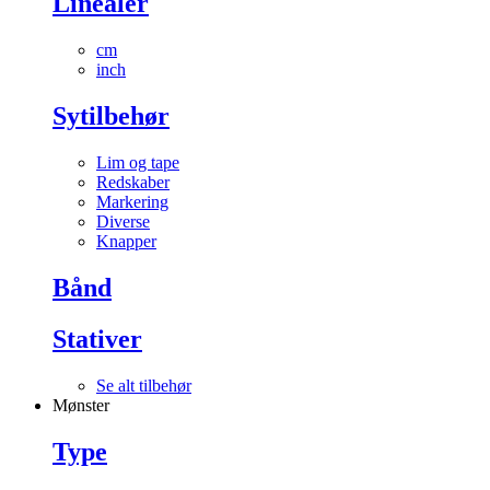
Linealer
cm
inch
Sytilbehør
Lim og tape
Redskaber
Markering
Diverse
Knapper
Bånd
Stativer
Se alt tilbehør
Mønster
Type