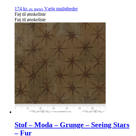
174
kr.
Vælg muligheder
pr. meter
Føj til ønskeliste
Føj til ønskeliste
Stof – Moda – Grunge – Seeing Stars
– Fur