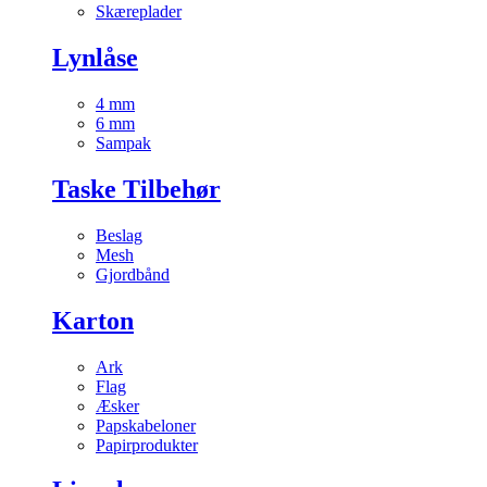
Skæreplader
Lynlåse
4 mm
6 mm
Sampak
Taske Tilbehør
Beslag
Mesh
Gjordbånd
Karton
Ark
Flag
Æsker
Papskabeloner
Papirprodukter