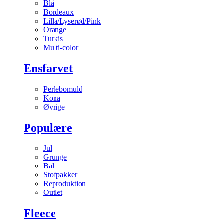
Blå
Bordeaux
Lilla/Lyserød/Pink
Orange
Turkis
Multi-color
Ensfarvet
Perlebomuld
Kona
Øvrige
Populære
Jul
Grunge
Bali
Stofpakker
Reproduktion
Outlet
Fleece