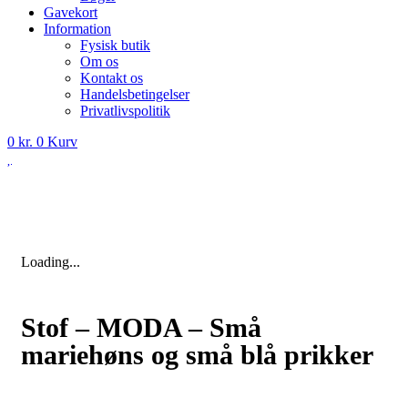
Gavekort
Information
Fysisk butik
Om os
Kontakt os
Handelsbetingelser
Privatlivspolitik
0
kr.
0
Kurv
Loading...
Stof – MODA – Små
mariehøns og små blå prikker