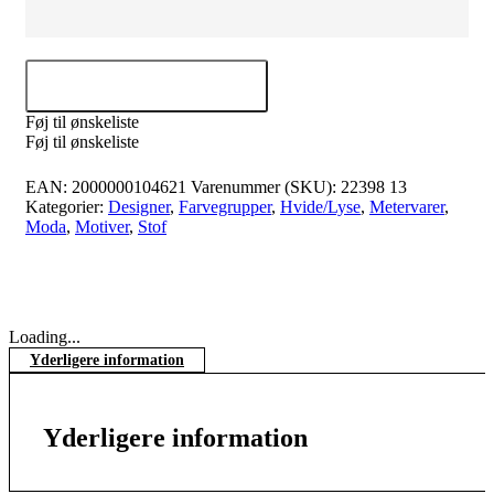
Tilføj til kurv
Føj til ønskeliste
Føj til ønskeliste
EAN:
2000000104621
Varenummer (SKU):
22398 13
Kategorier:
Designer
,
Farvegrupper
,
Hvide/Lyse
,
Metervarer
,
Moda
,
Motiver
,
Stof
Loading...
Yderligere information
Yderligere information