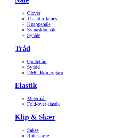
Clover
JJ - John James
Knappenåle
Symaskinenåle
Synåle
Tråd
Quiltetråd
Sytråd
DMC Broderigarn
Elastik
Metermål
Fold-over elastik
Klip & Skær
Sakse
Rulleskære