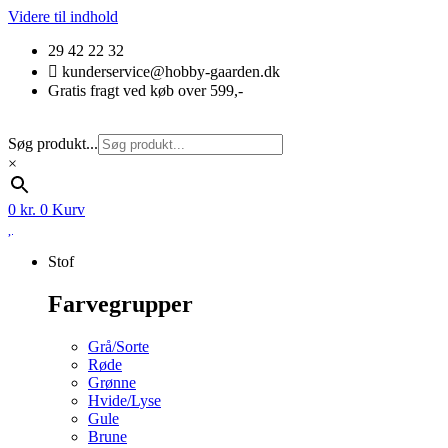
Videre til indhold
29 42 22 32
kunderservice@hobby-gaarden.dk
Gratis fragt ved køb over 599,-
Søg produkt...
×
0
kr.
0
Kurv
Stof
Farvegrupper
Grå/Sorte
Røde
Grønne
Hvide/Lyse
Gule
Brune