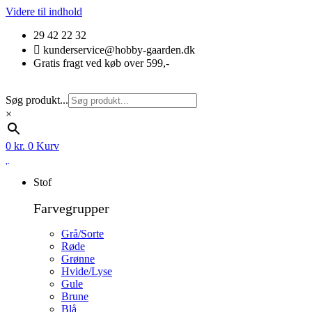
Videre til indhold
29 42 22 32
kunderservice@hobby-gaarden.dk
Gratis fragt ved køb over 599,-
Søg produkt...
×
0
kr.
0
Kurv
Stof
Farvegrupper
Grå/Sorte
Røde
Grønne
Hvide/Lyse
Gule
Brune
Blå