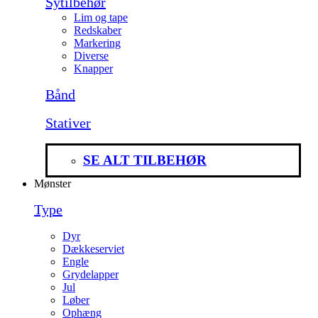
Sytilbehør
Lim og tape
Redskaber
Markering
Diverse
Knapper
Bånd
Stativer
SE ALT TILBEHØR
Mønster
Type
Dyr
Dækkeserviet
Engle
Grydelapper
Jul
Løber
Ophæng