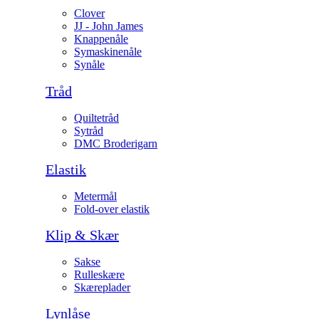
Clover
JJ - John James
Knappenåle
Symaskinenåle
Synåle
Tråd
Quiltetråd
Sytråd
DMC Broderigarn
Elastik
Metermål
Fold-over elastik
Klip & Skær
Sakse
Rulleskære
Skæreplader
Lynlåse