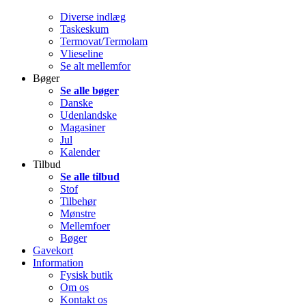
Diverse indlæg
Taskeskum
Termovat/Termolam
Vlieseline
Se alt mellemfor
Bøger
Se alle bøger
Danske
Udenlandske
Magasiner
Jul
Kalender
Tilbud
Se alle tilbud
Stof
Tilbehør
Mønstre
Mellemfoer
Bøger
Gavekort
Information
Fysisk butik
Om os
Kontakt os