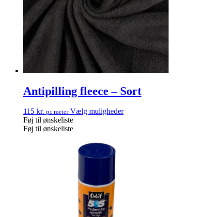
Antipilling fleece – Sort
115
kr.
Vælg muligheder
pr. meter
Føj til ønskeliste
Føj til ønskeliste