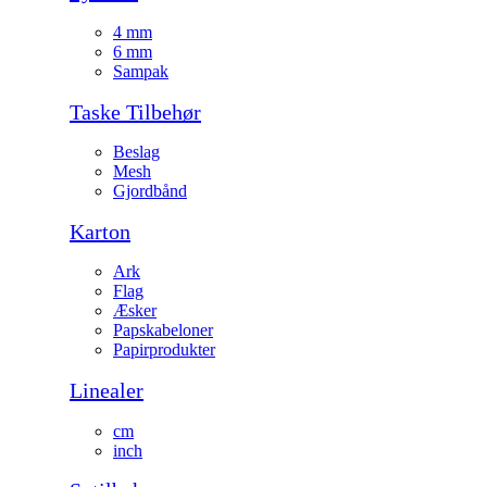
4 mm
6 mm
Sampak
Taske Tilbehør
Beslag
Mesh
Gjordbånd
Karton
Ark
Flag
Æsker
Papskabeloner
Papirprodukter
Linealer
cm
inch