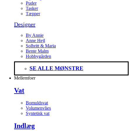
Puder
Tasker
Tæpper
Designer
By Annie
Anne Hejl
Solbritt & Maria
Bente Malm
Hobbygården
SE ALLE MØNSTRE
Mellemfoer
Vat
Bomuldsvat
Volumenvlies
Syntetisk vat
Indlæg