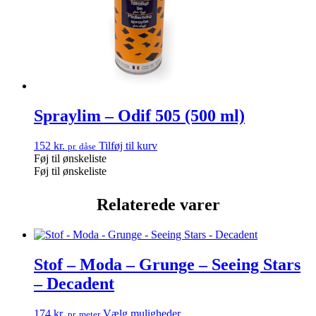
Spraylim – Odif 505 (500 ml)
152
kr.
Tilføj til kurv
pr. dåse
Føj til ønskeliste
Føj til ønskeliste
Relaterede varer
Stof – Moda – Grunge – Seeing Stars
– Decadent
174
kr.
Vælg muligheder
pr. meter