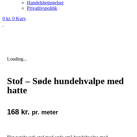
Handelsbetingelser
Privatlivspolitik
0
kr.
0
Kurv
Loading...
Stof – Søde hundehvalpe med
hatte
168
kr.
pr. meter
Flot patchwork stof med søde små hundehvalpe med