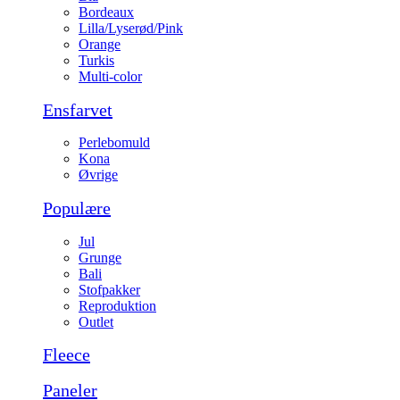
Bordeaux
Lilla/Lyserød/Pink
Orange
Turkis
Multi-color
Ensfarvet
Perlebomuld
Kona
Øvrige
Populære
Jul
Grunge
Bali
Stofpakker
Reproduktion
Outlet
Fleece
Paneler