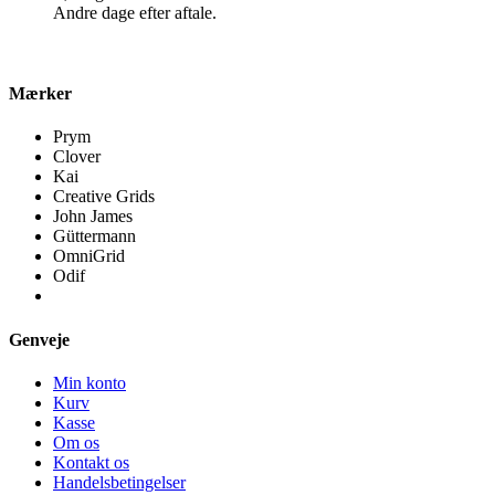
Andre dage efter aftale.
Mærker
Prym
Clover
Kai
Creative Grids
John James
Güttermann
OmniGrid
Odif
Genveje
Min konto
Kurv
Kasse
Om os
Kontakt os
Handelsbetingelser