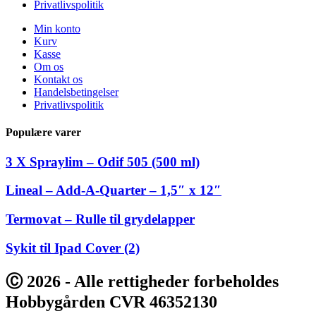
Privatlivspolitik
Min konto
Kurv
Kasse
Om os
Kontakt os
Handelsbetingelser
Privatlivspolitik
Populære varer
3 X Spraylim – Odif 505 (500 ml)
Lineal – Add-A-Quarter – 1,5″ x 12″
Termovat – Rulle til grydelapper
Sykit til Ipad Cover (2)
Ⓒ 2026 - Alle rettigheder forbeholdes
Hobbygården CVR 46352130