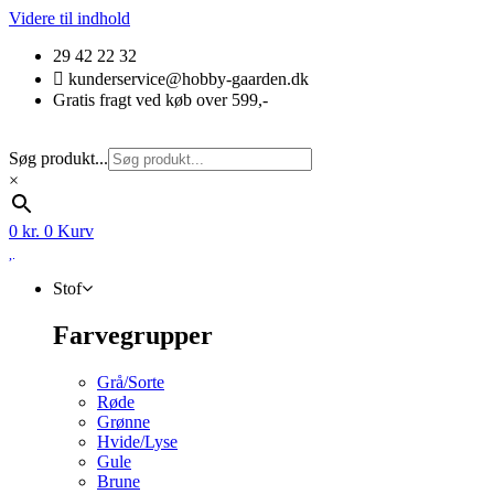
Videre til indhold
29 42 22 32
kunderservice@hobby-gaarden.dk
Gratis fragt ved køb over 599,-
Søg produkt...
×
0
kr.
0
Kurv
Stof
Farvegrupper
Grå/Sorte
Røde
Grønne
Hvide/Lyse
Gule
Brune