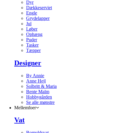
Dyr
Dækkeserviet
Engle
Grydelapper
Jul
Løber
Ophæng
Puder
Tasker
Tæpper
Designer
By Annie
Anne Hejl
Solbritt & Maria
Bente Malm
Hobbygården
Se alle mønstre
Mellemfoer
Vat
Bomuldsvat