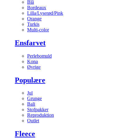
Blå
Bordeaux
Lilla/Lyserød/Pink
Orange
Turkis
Multi-color
Ensfarvet
Perlebomuld
Kona
Øvrige
Populære
Jul
Grunge
Bali
Stofpakker
Reproduktion
Outlet
Fleece