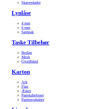
Skæreplader
Lynlåse
4 mm
6 mm
Sampak
Taske Tilbehør
Beslag
Mesh
Gjordbånd
Karton
Ark
Flag
Æsker
Papskabeloner
Papirprodukter