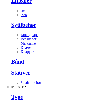
Linealer
cm
inch
Sytilbehør
Lim og tape
Redskaber
Markering
Diverse
Knapper
Bånd
Stativer
Se alt tilbehør
Mønster
Type