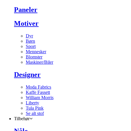
Paneler
Motiver
Dyr
Børn
Sport
Mennesker
Blomster
Maskiner/Biler
Designer
Moda Fabrics
Kaffe Fassett
William Morris
Liberty
Tula Pink
Se alt stof
Tilbehør
Nåle