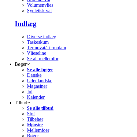
Volumenvlies
Syntetisk vat
Indlæg
Diverse indlæg
Taskeskum
Termovat/Termolam
Vlieseline
Se alt mellemfor
Bøger
Se alle bøger
Danske
Udenlandske
Magasiner
Jul
Kalender
Tilbud
Se alle tilbud
Stof
Tilbehør
Mønstre
Mellemfoer
Bøger