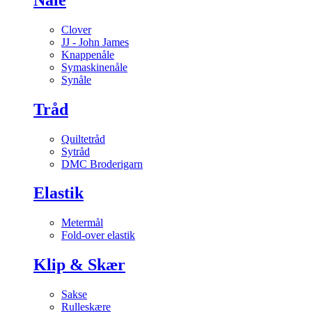
Clover
JJ - John James
Knappenåle
Symaskinenåle
Synåle
Tråd
Quiltetråd
Sytråd
DMC Broderigarn
Elastik
Metermål
Fold-over elastik
Klip & Skær
Sakse
Rulleskære