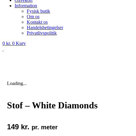
Gavekort
Information
Fysisk butik
Om os
Kontakt os
Handelsbetingelser
Privatlivspolitik
0
kr.
0
Kurv
Loading...
Stof – White Diamonds
149
kr.
pr. meter