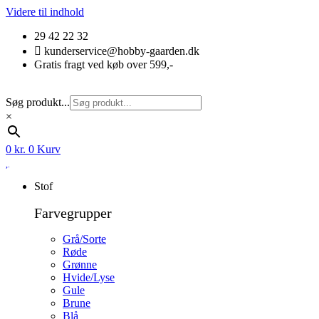
Videre til indhold
29 42 22 32
kunderservice@hobby-gaarden.dk
Gratis fragt ved køb over 599,-
Søg produkt...
×
0
kr.
0
Kurv
Stof
Farvegrupper
Grå/Sorte
Røde
Grønne
Hvide/Lyse
Gule
Brune
Blå