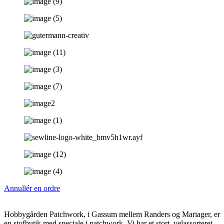
Annullér en ordre
Hobbygården Patchwork, i Gassum mellem Randers og Mariager, er
en stofbutik med speciale i patchwork. Vi har et stort, velassorteret