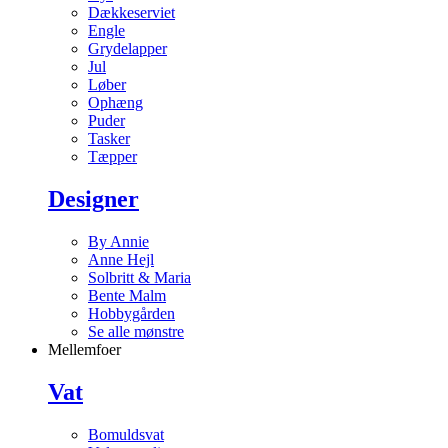
Dækkeserviet
Engle
Grydelapper
Jul
Løber
Ophæng
Puder
Tasker
Tæpper
Designer
By Annie
Anne Hejl
Solbritt & Maria
Bente Malm
Hobbygården
Se alle mønstre
Mellemfoer
Vat
Bomuldsvat