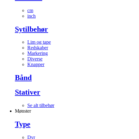
cm
inch
Sytilbehør
Lim og tape
Redskaber
Markering
Diverse
Knapper
Bånd
Stativer
Se alt tilbehør
Mønster
Type
Dyr