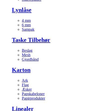
Lynlåse
4 mm
6 mm
Sampak
Taske Tilbehør
Beslag
Mesh
Gjordbånd
Karton
Ark
Flag
Æsker
Papskabeloner
Papirprodukter
Linealer