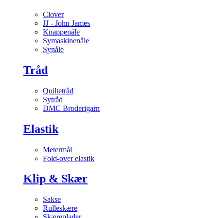
Clover
JJ - John James
Knappenåle
Symaskinenåle
Synåle
Tråd
Quiltetråd
Sytråd
DMC Broderigarn
Elastik
Metermål
Fold-over elastik
Klip & Skær
Sakse
Rulleskære
Skæreplader