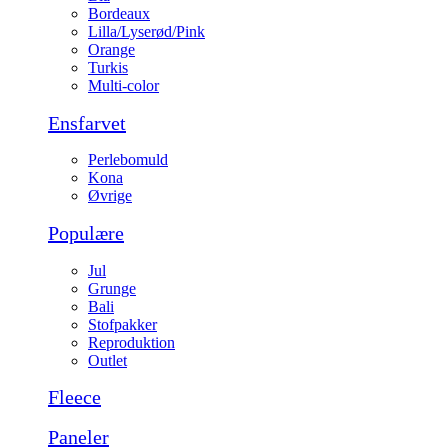
Bordeaux
Lilla/Lyserød/Pink
Orange
Turkis
Multi-color
Ensfarvet
Perlebomuld
Kona
Øvrige
Populære
Jul
Grunge
Bali
Stofpakker
Reproduktion
Outlet
Fleece
Paneler