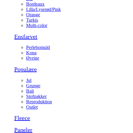
Bordeaux
Lilla/Lyserød/Pink
Orange
Turkis
Multi-color
Ensfarvet
Perlebomuld
Kona
Øvrige
Populære
Jul
Grunge
Bali
Stofpakker
Reproduktion
Outlet
Fleece
Paneler