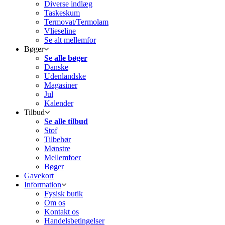
Diverse indlæg
Taskeskum
Termovat/Termolam
Vlieseline
Se alt mellemfor
Bøger
Se alle bøger
Danske
Udenlandske
Magasiner
Jul
Kalender
Tilbud
Se alle tilbud
Stof
Tilbehør
Mønstre
Mellemfoer
Bøger
Gavekort
Information
Fysisk butik
Om os
Kontakt os
Handelsbetingelser