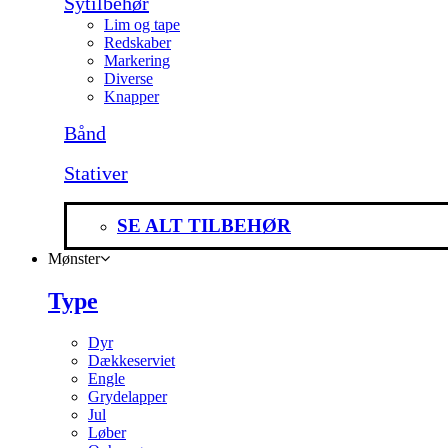
Sytilbehør
Lim og tape
Redskaber
Markering
Diverse
Knapper
Bånd
Stativer
SE ALT TILBEHØR
Mønster
Type
Dyr
Dækkeserviet
Engle
Grydelapper
Jul
Løber