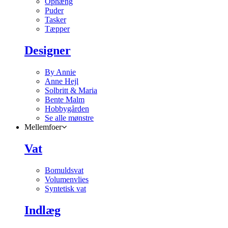
Ophæng
Puder
Tasker
Tæpper
Designer
By Annie
Anne Hejl
Solbritt & Maria
Bente Malm
Hobbygården
Se alle mønstre
Mellemfoer
Vat
Bomuldsvat
Volumenvlies
Syntetisk vat
Indlæg