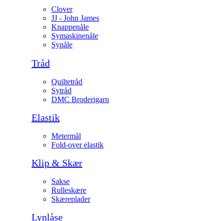
Clover
JJ - John James
Knappenåle
Symaskinenåle
Synåle
Tråd
Quiltetråd
Sytråd
DMC Broderigarn
Elastik
Metermål
Fold-over elastik
Klip & Skær
Sakse
Rulleskære
Skæreplader
Lynlåse