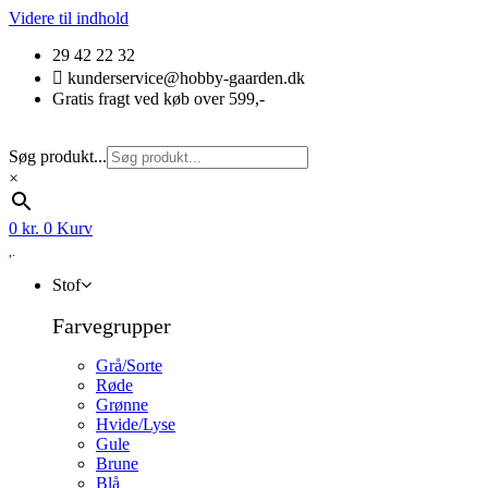
Videre til indhold
29 42 22 32
kunderservice@hobby-gaarden.dk
Gratis fragt ved køb over 599,-
Søg produkt...
×
0
kr.
0
Kurv
Stof
Farvegrupper
Grå/Sorte
Røde
Grønne
Hvide/Lyse
Gule
Brune
Blå