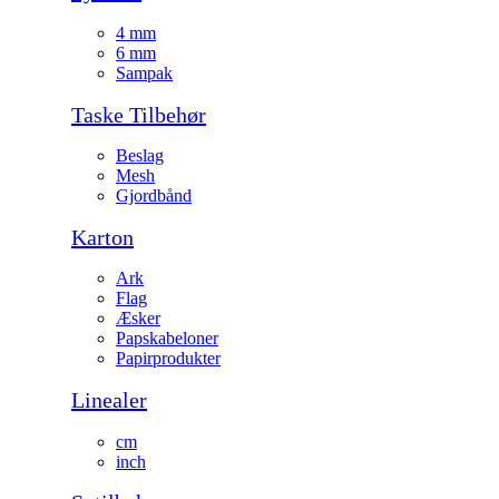
4 mm
6 mm
Sampak
Taske Tilbehør
Beslag
Mesh
Gjordbånd
Karton
Ark
Flag
Æsker
Papskabeloner
Papirprodukter
Linealer
cm
inch