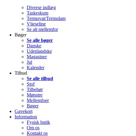
Diverse indlæg
Taskeskum
Termovat/Termolam
Vlieseline
Se alt mellemfor
Bøger
Se alle bøger
Danske
Udenlandske
Magasiner
Jul
Kalender
Tilbud
Se alle tilbud
Stof
Tilbehør
Mønstre
Mellemfoer
Bøger
Gavekort
Information
Fysisk butik
Om os
Kontakt os