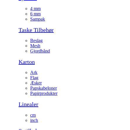
4 mm
6 mm
Sampak
Taske Tilbehør
Beslag
Mesh
Gjordbånd
Karton
Ark
Flag
Æsker
Papskabeloner
Papirprodukter
Linealer
cm
inch