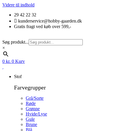
Videre til indhold
29 42 22 32
kunderservice@hobby-gaarden.dk
Gratis fragt ved køb over 599,-
Søg produkt...
×
0
kr.
0
Kurv
Stof
Farvegrupper
Grå/Sorte
Røde
Grønne
Hvide/Lyse
Gule
Brune
Blå