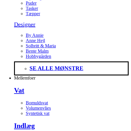
Puder
Tasker
Tæpper
Designer
By Annie
Anne Hejl
Solbritt & Maria
Bente Malm
Hobbygården
SE ALLE MØNSTRE
Mellemfoer
Vat
Bomuldsvat
Volumenvlies
Syntetisk vat
Indlæg