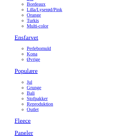
Bordeaux
Lilla/Lyserød/Pink
Orange
Turkis
Multi-color
Ensfarvet
Perlebomuld
Kona
Øvrige
Populære
Jul
Grunge
Bali
Stofpakker
Reproduktion
Outlet
Fleece
Paneler