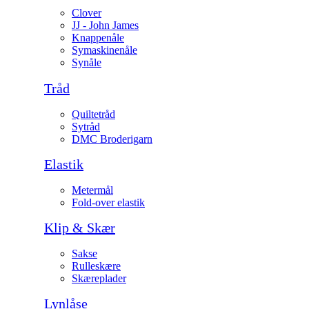
Clover
JJ - John James
Knappenåle
Symaskinenåle
Synåle
Tråd
Quiltetråd
Sytråd
DMC Broderigarn
Elastik
Metermål
Fold-over elastik
Klip & Skær
Sakse
Rulleskære
Skæreplader
Lynlåse