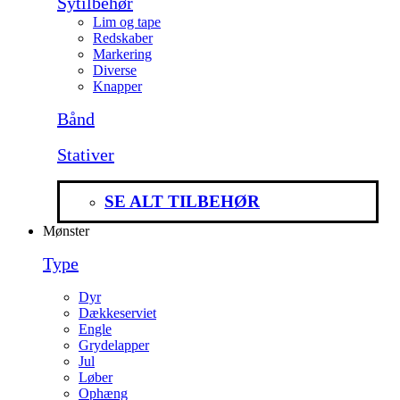
Sytilbehør
Lim og tape
Redskaber
Markering
Diverse
Knapper
Bånd
Stativer
SE ALT TILBEHØR
Mønster
Type
Dyr
Dækkeserviet
Engle
Grydelapper
Jul
Løber
Ophæng