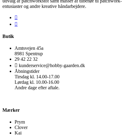
udvalg af patchworkstof samt masser af tilbehør til patchwork-
entusiaster og andre kreative håndarbejdere.
Butik
Amtsvejen 45a
8981 Spentrup
29 42 22 32
kunderservice@hobby-gaarden.dk
Åbningstider
Tirsdag kl. 14.00-17.00
Lørdag kl. 10.00-16.00
Andre dage efter aftale.
Mærker
Prym
Clover
Kai