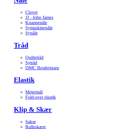
Clover
JJ - John James
Knappenåle
Symaskinenåle
Synåle
Tråd
Quiltetråd
Sytråd
DMC Broderigarn
Elastik
Metermål
Fold-over elastik
Klip & Skær
Sakse
Rulleskære