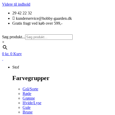
Videre til indhold
29 42 22 32
kunderservice@hobby-gaarden.dk
Gratis fragt ved køb over 599,-
Søg produkt...
×
0
kr.
0
Kurv
Stof
Farvegrupper
Grå/Sorte
Røde
Grønne
Hvide/Lyse
Gule
Brune