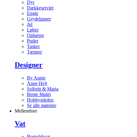
Dyr
Dækkeserviet
Engle
Grydelapper
Jul
Løber
Ophæng
Puder
Tasker
Tæpper
Designer
By Annie
Anne Hejl
Solbritt & Maria
Bente Malm
Hobbygården
Se alle mønstre
Mellemfoer
Vat
Bomuldsvat