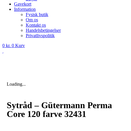
Gavekort
Information
Fysisk butik
Om os
Kontakt os
Handelsbetingelser
Privatlivspolitik
0
kr.
0
Kurv
Loading...
Sytråd – Gütermann Perma
Core 120 farve 32431