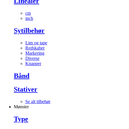
Linealer
cm
inch
Sytilbehør
Lim og tape
Redskaber
Markering
Diverse
Knapper
Bånd
Stativer
Se alt tilbehør
Mønster
Type