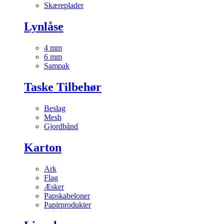
Skæreplader
Lynlåse
4 mm
6 mm
Sampak
Taske Tilbehør
Beslag
Mesh
Gjordbånd
Karton
Ark
Flag
Æsker
Papskabeloner
Papirprodukter