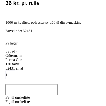
36
kr.
pr. rulle
1000 m kvalitets polyester sy tråd til din symaskine
Farvekode: 32431
På lager
Sytråd -
Gütermann
Perma Core
120 farve
32431 antal
Tilføj til kurv
Føj til ønskeliste
Føj til ønskeliste