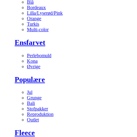
Blå
Bordeaux
Lilla/Lyserød/Pink
Orange
Turkis
Multi-color
Ensfarvet
Perlebomuld
Kona
Øvrige
Populære
Jul
Grunge
Bali
Stofpakker
Reproduktion
Outlet
Fleece