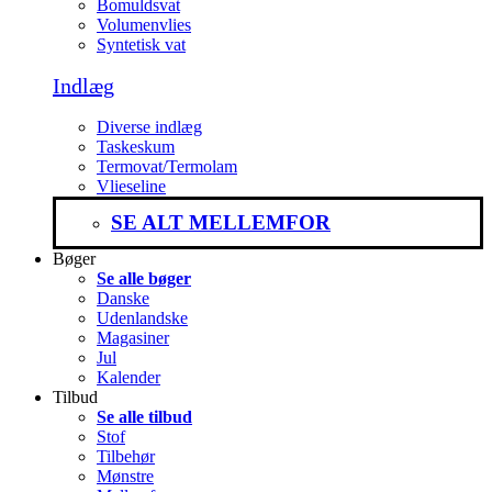
Bomuldsvat
Volumenvlies
Syntetisk vat
Indlæg
Diverse indlæg
Taskeskum
Termovat/Termolam
Vlieseline
SE ALT MELLEMFOR
Bøger
Se alle bøger
Danske
Udenlandske
Magasiner
Jul
Kalender
Tilbud
Se alle tilbud
Stof
Tilbehør
Mønstre