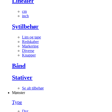
Linealer
cm
inch
Sytilbehør
Lim og tape
Redskaber
Markering
Diverse
Knapper
Bånd
Stativer
Se alt tilbehør
Mønster
Type
Dyr