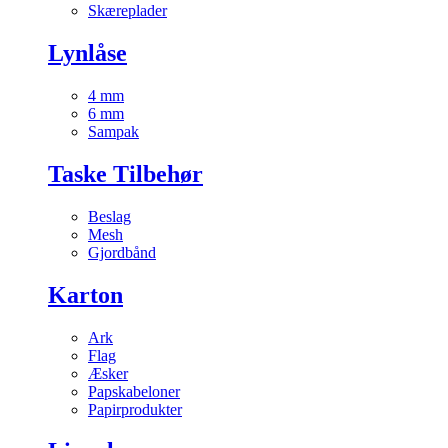
Skæreplader
Lynlåse
4 mm
6 mm
Sampak
Taske Tilbehør
Beslag
Mesh
Gjordbånd
Karton
Ark
Flag
Æsker
Papskabeloner
Papirprodukter