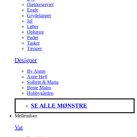
Dækkeserviet
Engle
Grydelapper
Jul
Løber
Ophæng
Puder
Tasker
Tæpper
Designer
By Annie
Anne Hejl
Solbritt & Maria
Bente Malm
Hobbygården
SE ALLE MØNSTRE
Mellemfoer
Vat