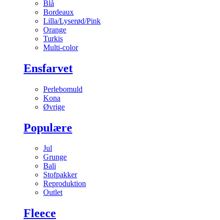
Blå
Bordeaux
Lilla/Lyserød/Pink
Orange
Turkis
Multi-color
Ensfarvet
Perlebomuld
Kona
Øvrige
Populære
Jul
Grunge
Bali
Stofpakker
Reproduktion
Outlet
Fleece