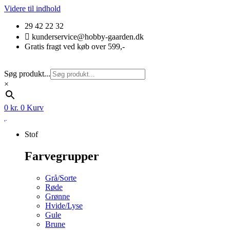
Videre til indhold
29 42 22 32
kunderservice@hobby-gaarden.dk
Gratis fragt ved køb over 599,-
Søg produkt...
×
0
kr.
0
Kurv
Stof
Farvegrupper
Grå/Sorte
Røde
Grønne
Hvide/Lyse
Gule
Brune