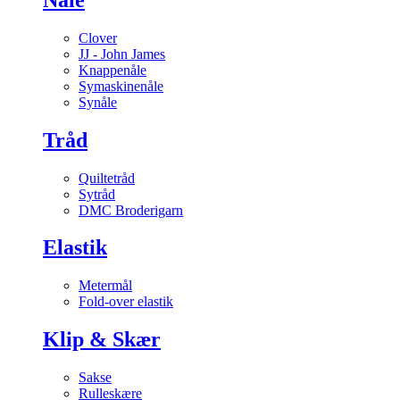
Clover
JJ - John James
Knappenåle
Symaskinenåle
Synåle
Tråd
Quiltetråd
Sytråd
DMC Broderigarn
Elastik
Metermål
Fold-over elastik
Klip & Skær
Sakse
Rulleskære