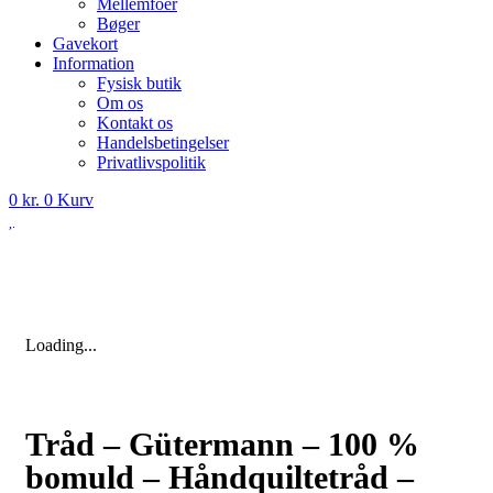
Mellemfoer
Bøger
Gavekort
Information
Fysisk butik
Om os
Kontakt os
Handelsbetingelser
Privatlivspolitik
0
kr.
0
Kurv
Loading...
Tråd – Gütermann – 100 %
bomuld – Håndquiltetråd –