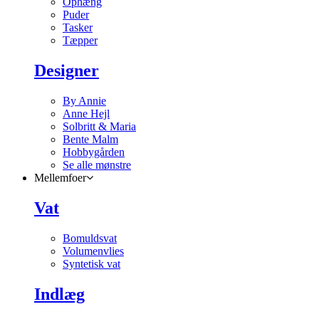
Ophæng
Puder
Tasker
Tæpper
Designer
By Annie
Anne Hejl
Solbritt & Maria
Bente Malm
Hobbygården
Se alle mønstre
Mellemfoer
Vat
Bomuldsvat
Volumenvlies
Syntetisk vat
Indlæg