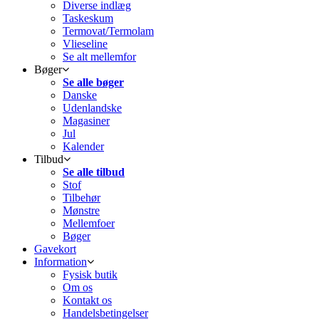
Diverse indlæg
Taskeskum
Termovat/Termolam
Vlieseline
Se alt mellemfor
Bøger
Se alle bøger
Danske
Udenlandske
Magasiner
Jul
Kalender
Tilbud
Se alle tilbud
Stof
Tilbehør
Mønstre
Mellemfoer
Bøger
Gavekort
Information
Fysisk butik
Om os
Kontakt os
Handelsbetingelser