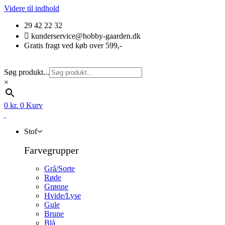
Videre til indhold
29 42 22 32
kunderservice@hobby-gaarden.dk
Gratis fragt ved køb over 599,-
Søg produkt...
×
0
kr.
0
Kurv
Stof
Farvegrupper
Grå/Sorte
Røde
Grønne
Hvide/Lyse
Gule
Brune
Blå