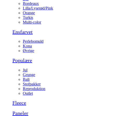
Bordeaux
Lilla/Lyserød/Pink
Orange
Turkis
Multi-color
Ensfarvet
Perlebomuld
Kona
Øvrige
Populære
Jul
Grunge
Bali
Stofpakker
Reproduktion
Outlet
Fleece
Paneler