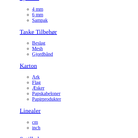
4 mm
6 mm
Sampak
Taske Tilbehør
Beslag
Mesh
Gjordbånd
Karton
Ark
Flag
Æsker
Papskabeloner
Papirprodukter
Linealer
cm
inch