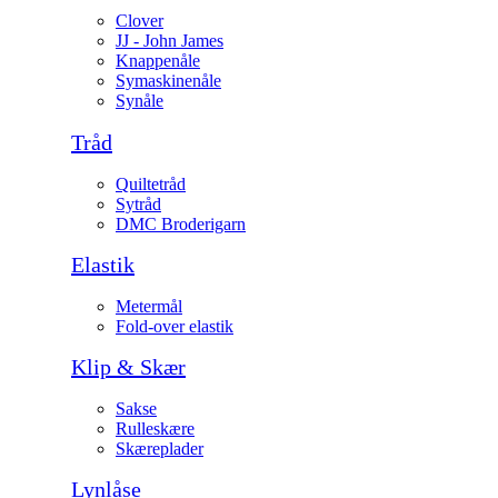
Clover
JJ - John James
Knappenåle
Symaskinenåle
Synåle
Tråd
Quiltetråd
Sytråd
DMC Broderigarn
Elastik
Metermål
Fold-over elastik
Klip & Skær
Sakse
Rulleskære
Skæreplader
Lynlåse