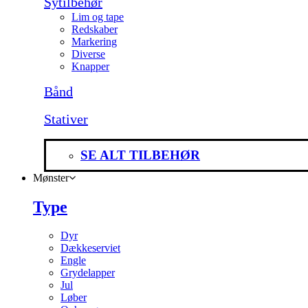
Sytilbehør
Lim og tape
Redskaber
Markering
Diverse
Knapper
Bånd
Stativer
SE ALT TILBEHØR
Mønster
Type
Dyr
Dækkeserviet
Engle
Grydelapper
Jul
Løber