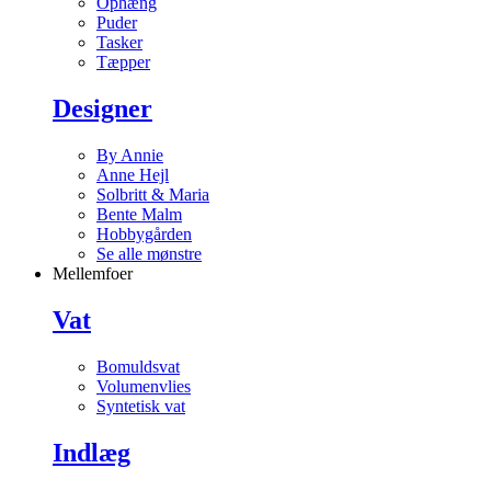
Ophæng
Puder
Tasker
Tæpper
Designer
By Annie
Anne Hejl
Solbritt & Maria
Bente Malm
Hobbygården
Se alle mønstre
Mellemfoer
Vat
Bomuldsvat
Volumenvlies
Syntetisk vat
Indlæg