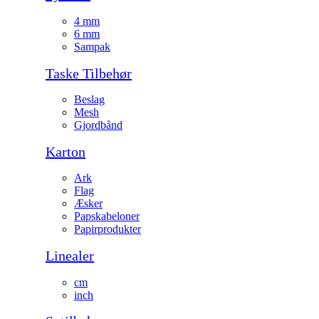
4 mm
6 mm
Sampak
Taske Tilbehør
Beslag
Mesh
Gjordbånd
Karton
Ark
Flag
Æsker
Papskabeloner
Papirprodukter
Linealer
cm
inch