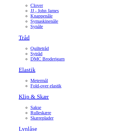
Clover
JJ - John James
Knappenåle
Symaskinenåle
Synåle
Tråd
Quiltetråd
Sytråd
DMC Broderigarn
Elastik
Metermål
Fold-over elastik
Klip & Skær
Sakse
Rulleskære
Skæreplader
Lynlåse