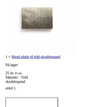
1
×
Metal plade til tråd skraldespand
På lager
25
kr.
Pr.stk
Mønster - Tråd
skraldespand
antal
Tilføj til kurv