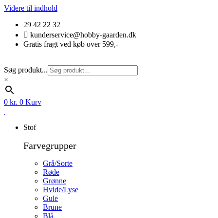
Videre til indhold
29 42 22 32
kunderservice@hobby-gaarden.dk
Gratis fragt ved køb over 599,-
Søg produkt...
×
0
kr.
0
Kurv
Stof
Farvegrupper
Grå/Sorte
Røde
Grønne
Hvide/Lyse
Gule
Brune
Blå