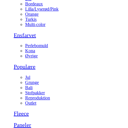
Bordeaux
Lilla/Lyserød/Pink
Orange
Turkis
Multi-color
Ensfarvet
Perlebomuld
Kona
Øvrige
Populære
Jul
Grunge
Bali
Stofpakker
Reproduktion
Outlet
Fleece
Paneler