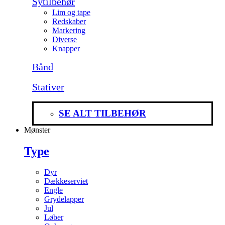
Sytilbehør
Lim og tape
Redskaber
Markering
Diverse
Knapper
Bånd
Stativer
SE ALT TILBEHØR
Mønster
Type
Dyr
Dækkeserviet
Engle
Grydelapper
Jul
Løber