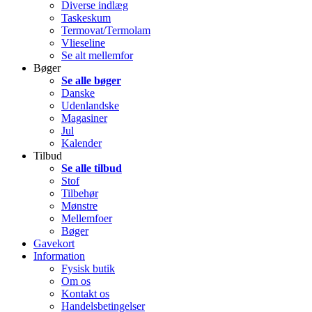
Diverse indlæg
Taskeskum
Termovat/Termolam
Vlieseline
Se alt mellemfor
Bøger
Se alle bøger
Danske
Udenlandske
Magasiner
Jul
Kalender
Tilbud
Se alle tilbud
Stof
Tilbehør
Mønstre
Mellemfoer
Bøger
Gavekort
Information
Fysisk butik
Om os
Kontakt os
Handelsbetingelser