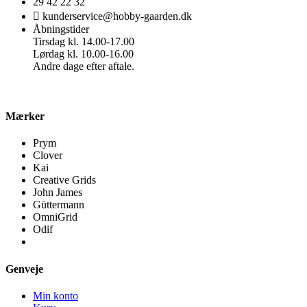
29 42 22 32
kunderservice@hobby-gaarden.dk
Åbningstider
Tirsdag kl. 14.00-17.00
Lørdag kl. 10.00-16.00
Andre dage efter aftale.
Mærker
Prym
Clover
Kai
Creative Grids
John James
Güttermann
OmniGrid
Odif
Genveje
Min konto