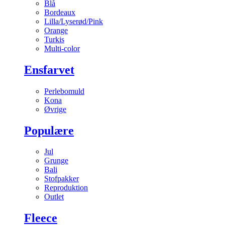
Blå
Bordeaux
Lilla/Lyserød/Pink
Orange
Turkis
Multi-color
Ensfarvet
Perlebomuld
Kona
Øvrige
Populære
Jul
Grunge
Bali
Stofpakker
Reproduktion
Outlet
Fleece