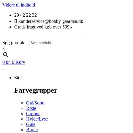
Videre til indhold
29 42 22 32
kunderservice@hobby-gaarden.dk
Gratis fragt ved køb over 599,-
Søg produkt...
×
0
kr.
0
Kurv
Stof
Farvegrupper
Grå/Sorte
Røde
Grønne
Hvide/Lyse
Gule
Brune