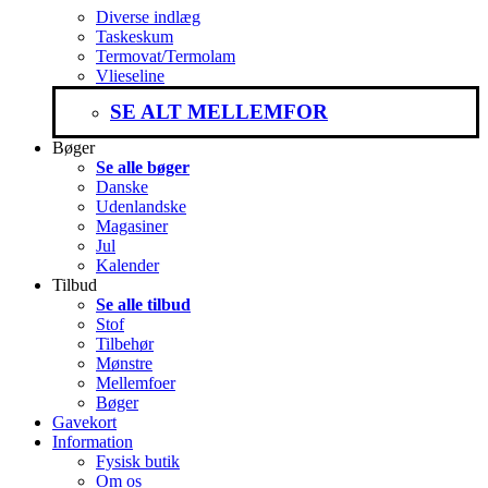
Diverse indlæg
Taskeskum
Termovat/Termolam
Vlieseline
SE ALT MELLEMFOR
Bøger
Se alle bøger
Danske
Udenlandske
Magasiner
Jul
Kalender
Tilbud
Se alle tilbud
Stof
Tilbehør
Mønstre
Mellemfoer
Bøger
Gavekort
Information
Fysisk butik
Om os