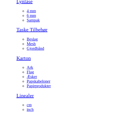
Lynlåse
4 mm
6 mm
Sampak
Taske Tilbehør
Beslag
Mesh
Gjordbånd
Karton
Ark
Flag
Æsker
Papskabeloner
Papirprodukter
Linealer
cm
inch