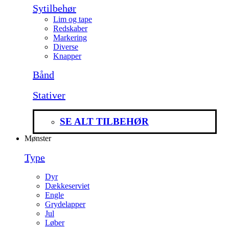
Sytilbehør
Lim og tape
Redskaber
Markering
Diverse
Knapper
Bånd
Stativer
SE ALT TILBEHØR
Mønster
Type
Dyr
Dækkeserviet
Engle
Grydelapper
Jul
Løber