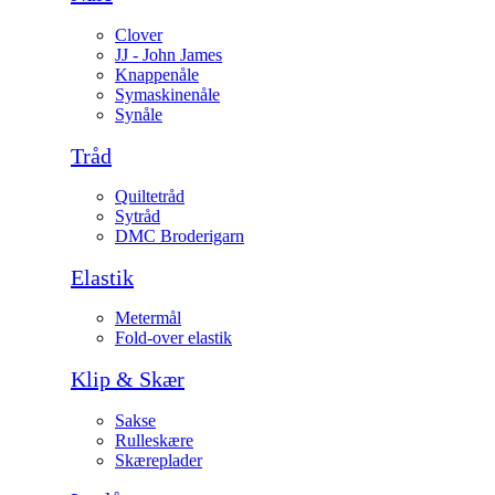
Clover
JJ - John James
Knappenåle
Symaskinenåle
Synåle
Tråd
Quiltetråd
Sytråd
DMC Broderigarn
Elastik
Metermål
Fold-over elastik
Klip & Skær
Sakse
Rulleskære
Skæreplader