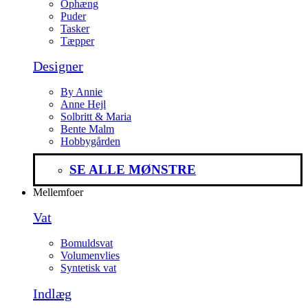
Ophæng
Puder
Tasker
Tæpper
Designer
By Annie
Anne Hejl
Solbritt & Maria
Bente Malm
Hobbygården
SE ALLE MØNSTRE
Mellemfoer
Vat
Bomuldsvat
Volumenvlies
Syntetisk vat
Indlæg