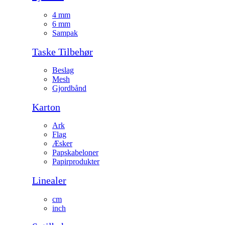
4 mm
6 mm
Sampak
Taske Tilbehør
Beslag
Mesh
Gjordbånd
Karton
Ark
Flag
Æsker
Papskabeloner
Papirprodukter
Linealer
cm
inch