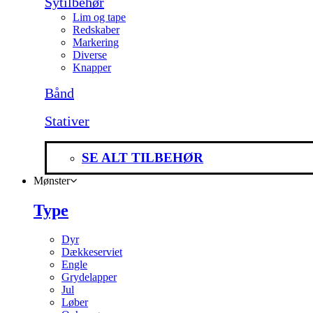
Sytilbehør
Lim og tape
Redskaber
Markering
Diverse
Knapper
Bånd
Stativer
SE ALT TILBEHØR
Mønster
Type
Dyr
Dækkeserviet
Engle
Grydelapper
Jul
Løber