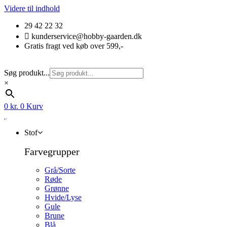
Videre til indhold
29 42 22 32
kunderservice@hobby-gaarden.dk
Gratis fragt ved køb over 599,-
Søg produkt...
×
0
kr.
0
Kurv
Stof
Farvegrupper
Grå/Sorte
Røde
Grønne
Hvide/Lyse
Gule
Brune
Blå