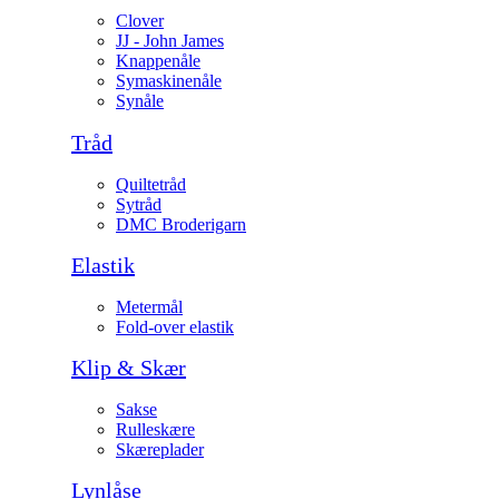
Clover
JJ - John James
Knappenåle
Symaskinenåle
Synåle
Tråd
Quiltetråd
Sytråd
DMC Broderigarn
Elastik
Metermål
Fold-over elastik
Klip & Skær
Sakse
Rulleskære
Skæreplader
Lynlåse