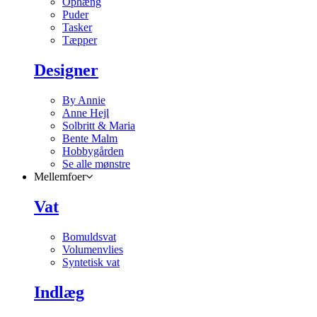
Ophæng
Puder
Tasker
Tæpper
Designer
By Annie
Anne Hejl
Solbritt & Maria
Bente Malm
Hobbygården
Se alle mønstre
Mellemfoer
Vat
Bomuldsvat
Volumenvlies
Syntetisk vat
Indlæg