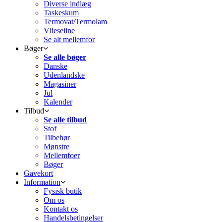
Diverse indlæg
Taskeskum
Termovat/Termolam
Vlieseline
Se alt mellemfor
Bøger
Se alle bøger
Danske
Udenlandske
Magasiner
Jul
Kalender
Tilbud
Se alle tilbud
Stof
Tilbehør
Mønstre
Mellemfoer
Bøger
Gavekort
Information
Fysisk butik
Om os
Kontakt os
Handelsbetingelser