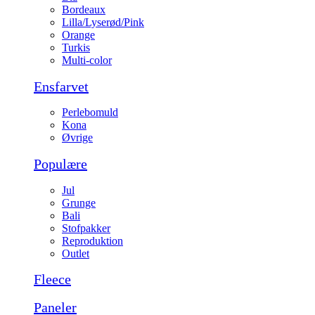
Bordeaux
Lilla/Lyserød/Pink
Orange
Turkis
Multi-color
Ensfarvet
Perlebomuld
Kona
Øvrige
Populære
Jul
Grunge
Bali
Stofpakker
Reproduktion
Outlet
Fleece
Paneler