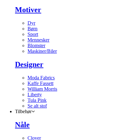
Motiver
Dyr
Børn
Sport
Mennesker
Blomster
Maskiner/Biler
Designer
Moda Fabrics
Kaffe Fassett
William Morris
Liberty
Tula Pink
Se alt stof
Tilbehør
Nåle
Clover