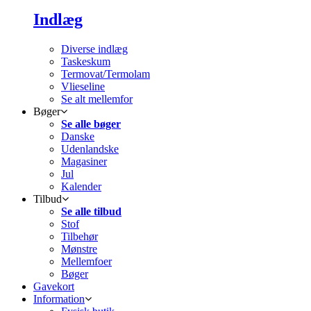
Indlæg
Diverse indlæg
Taskeskum
Termovat/Termolam
Vlieseline
Se alt mellemfor
Bøger
Se alle bøger
Danske
Udenlandske
Magasiner
Jul
Kalender
Tilbud
Se alle tilbud
Stof
Tilbehør
Mønstre
Mellemfoer
Bøger
Gavekort
Information