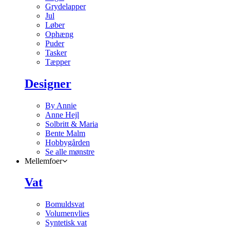
Grydelapper
Jul
Løber
Ophæng
Puder
Tasker
Tæpper
Designer
By Annie
Anne Hejl
Solbritt & Maria
Bente Malm
Hobbygården
Se alle mønstre
Mellemfoer
Vat
Bomuldsvat
Volumenvlies
Syntetisk vat