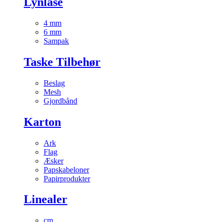
Lynlåse
4 mm
6 mm
Sampak
Taske Tilbehør
Beslag
Mesh
Gjordbånd
Karton
Ark
Flag
Æsker
Papskabeloner
Papirprodukter
Linealer
cm