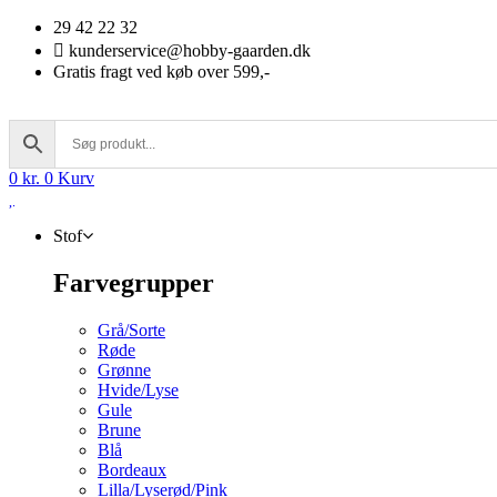
Videre
29 42 22 32
til
kunderservice@hobby-gaarden.dk
indhold
Gratis fragt ved køb over 599,-
0
kr.
0
Kurv
Stof
Farvegrupper
Grå/Sorte
Røde
Grønne
Hvide/Lyse
Gule
Brune
Blå
Bordeaux
Lilla/Lyserød/Pink