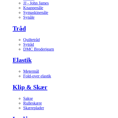
JJ - John James
Knappenåle
Symaskinenåle
Synåle
Tråd
Quiltetråd
Sytråd
DMC Broderigarn
Elastik
Metermål
Fold-over elastik
Klip & Skær
Sakse
Rulleskære
Skæreplader