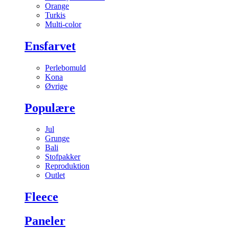
Orange
Turkis
Multi-color
Ensfarvet
Perlebomuld
Kona
Øvrige
Populære
Jul
Grunge
Bali
Stofpakker
Reproduktion
Outlet
Fleece
Paneler