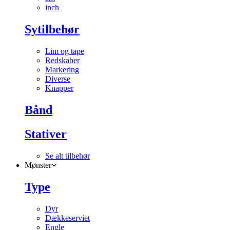
inch
Sytilbehør
Lim og tape
Redskaber
Markering
Diverse
Knapper
Bånd
Stativer
Se alt tilbehør
Mønster
Type
Dyr
Dækkeserviet
Engle